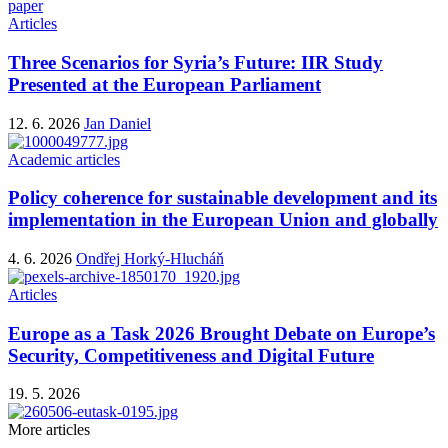
paper
Articles
Three Scenarios for Syria’s Future: IIR Study
Presented at the European Parliament
12. 6. 2026
Jan Daniel
Academic articles
Policy coherence for sustainable development and its
implementation in the European Union and globally
4. 6. 2026
Ondřej Horký-Hlucháň
Articles
Europe as a Task 2026 Brought Debate on Europe’s
Security, Competitiveness and Digital Future
19. 5. 2026
More articles