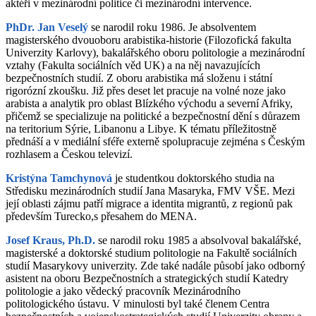
aktéři v mezinárodní politice či mezinárodní intervence.
PhDr. Jan Veselý
se narodil roku 1986. Je absolventem
magisterského dvouoboru arabistika-historie (Filozofická fakulta
Univerzity Karlovy), bakalářského oboru politologie a mezinárodní
vztahy (Fakulta sociálních věd UK) a na něj navazujících
bezpečnostních studií. Z oboru arabistika má složenu i státní
rigorózní zkoušku. Již přes deset let pracuje na volné noze jako
arabista a analytik pro oblast Blízkého východu a severní Afriky,
přičemž se specializuje na politické a bezpečnostní dění s důrazem
na teritorium Sýrie, Libanonu a Libye. K tématu příležitostně
přednáší a v mediální sféře externě spolupracuje zejména s Českým
rozhlasem a Českou televizí.
Kristýna Tamchynová
je studentkou doktorského studia na
Středisku mezinárodních studií Jana Masaryka, FMV VŠE. Mezi
její oblasti zájmu patří migrace a identita migrantů, z regionů pak
především Turecko,s přesahem do MENA.
Josef Kraus, Ph.D.
se narodil roku 1985 a absolvoval bakalářské,
magisterské a doktorské studium politologie na Fakultě sociálních
studií Masarykovy univerzity. Zde také nadále působí jako odborný
asistent na oboru Bezpečnostních a strategických studií Katedry
politologie a jako vědecký pracovník Mezinárodního
politologického ústavu. V minulosti byl také členem Centra