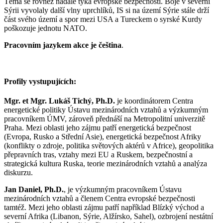
Téma se rovněž nadále týká evropské bezpečnosti. Boje v severní
Sýrii vyvolaly další vlny uprchlíků, IS si na území Sýrie stále drží
část svého území a spor mezi USA a Tureckem o syrské Kurdy
poškozuje jednotu NATO.
Pracovním jazykem akce je čeština
.
Profily vystupujících:
Mgr. et Mgr. Lukáš Tichý, Ph.D.
je koordinátorem Centra
energetické politiky Ústavu mezinárodních vztahů a výzkumným
pracovníkem ÚMV, zároveň přednáší na Metropolitní univerzitě
Praha. Mezi oblasti jeho zájmu patří energetická bezpečnost
(Evropa, Rusko a Střední Asie), energetická bezpečnost Afriky
(konflikty o zdroje, politika světových aktérů v Africe), geopolitika
přepravních tras, vztahy mezi EU a Ruskem, bezpečnostní a
strategická kultura Ruska, teorie mezinárodních vztahů a analýza
diskurzu.
Jan Daniel, Ph.D.
, je výzkumným pracovníkem Ústavu
mezinárodních vztahů a členem Centra evropské bezpečnosti
tamtéž. Mezi jeho oblasti zájmu patří například Blízký východ a
severní Afrika (Libanon, Sýrie, Alžírsko, Sahel), ozbrojení nestátní