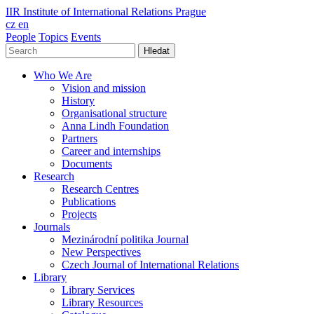
IIR
Institute of International Relations Prague
cz
en
People
Topics
Events
Hledat
Who We Are
Vision and mission
History
Organisational structure
Anna Lindh Foundation
Partners
Career and internships
Documents
Research
Research Centres
Publications
Projects
Journals
Mezinárodní politika Journal
New Perspectives
Czech Journal of International Relations
Library
Library Services
Library Resources