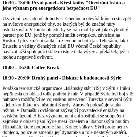
16:30 - 18:00: První panel -
Křest knihy "Otevírání Íránu a
jeho význam pro energetickou bezpečnost EU"
Uzavření tzv. jaderné dohody s Teheránem otevírá Íránu cestu zpět
na světové energetické trhy, ze kterých byl do značné míry
ostrakizován. V tomto ohledu by se Írán mohl jevit jako výhodný
partner pro EU, jenž by pomohl snížit evropskou závislost na
Rusku. I přes zrušení sankcí a zjevnou ochotu jak Teheránu, tak i
Bruselu a většiny členských států EU včetně České republiky
navázat užší spolupráci stále existuje řada výzev a překážek, jež ji
mohou negativně ovlivnit.
18:00 - 18:30: Coffee Break
18:30 - 20:00: Druhý panel - Diskuze k budoucnosti Sýrie
Porážka teroristické organizace „Islámský stát“ (IS) v Sýrii a Iráku
nepřinesla do oblasti tolik potřebný mír. V případě Sýrie byl boj s IS
nahrazen rozšiřující se vojenskou intervencí Turecka v severní Sýrii
a jeho konfliktem s místními Kurdy. Zároveň pokračuje snaha
režimu v Damašku ovládnout zbývající povstalecké enklávy na
syrském území. A bez významu není ani zostřující se soupeření
zejména v oblasti jižní Sýrie mezi Izraelem a libanonským hnutím
Hizballáh, které podporuje Írán. Konec války v Sýrii proto není v
dohledu, pouze se změnila její dynamika a role některých aktérů.