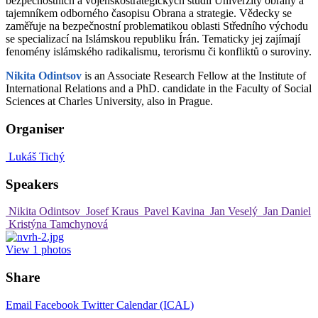
bezpečnostních a vojenskostrategických studií Univerzity obrany a
tajemníkem odborného časopisu Obrana a strategie. Vědecky se
zaměřuje na bezpečnostní problematikou oblasti Středního východu
se specializací na Islámskou republiku Írán. Tematicky jej zajímají
fenomény islámského radikalismu, terorismu či konfliktů o suroviny.
Nikita Odintsov
is an Associate Research Fellow at the Institute of
International Relations and a PhD. candidate in the Faculty of Social
Sciences at Charles University, also in Prague.
Organiser
Lukáš Tichý
Speakers
Nikita Odintsov
Josef Kraus
Pavel Kavina
Jan Veselý
Jan Daniel
Kristýna Tamchynová
View
1
photos
Share
Email
Facebook
Twitter
Calendar (ICAL)