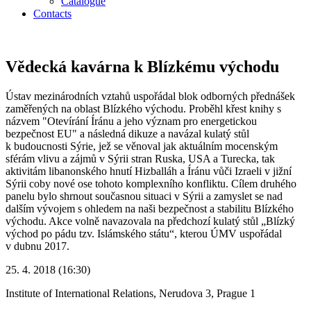
Catalogue
Contacts
Vědecká kavárna k Blízkému východu
Ústav mezinárodních vztahů uspořádal blok odborných přednášek
zaměřených na oblast Blízkého východu. Proběhl křest knihy s
názvem "Otevírání Íránu a jeho význam pro energetickou
bezpečnost EU" a následná dikuze a navázal kulatý stůl
k budoucnosti Sýrie, jež se věnoval jak aktuálním mocenským
sférám vlivu a zájmů v Sýrii stran Ruska, USA a Turecka, tak
aktivitám libanonského hnutí Hizballáh a Íránu vůči Izraeli v jižní
Sýrii coby nové ose tohoto komplexního konfliktu. Cílem druhého
panelu bylo shrnout současnou situaci v Sýrii a zamyslet se nad
dalším vývojem s ohledem na naši bezpečnost a stabilitu Blízkého
východu. Akce volně navazovala na předchozí kulatý stůl „Blízký
východ po pádu tzv. Islámského státu“, kterou ÚMV uspořádal
v dubnu 2017.
25. 4. 2018 (16:30)
Institute of International Relations, Nerudova 3, Prague 1