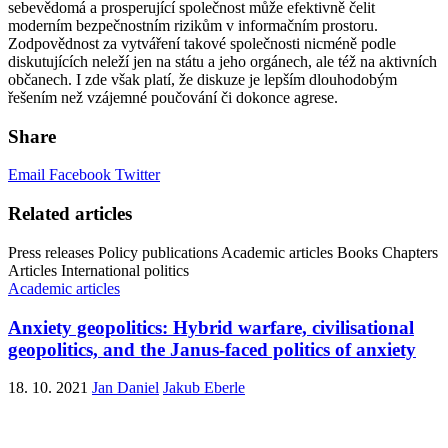
sebevědomá a prosperující společnost může efektivně čelit
moderním bezpečnostním rizikům v informačním prostoru.
Zodpovědnost za vytváření takové společnosti nicméně podle
diskutujících neleží jen na státu a jeho orgánech, ale též na aktivních
občanech. I zde však platí, že diskuze je lepším dlouhodobým
řešením než vzájemné poučování či dokonce agrese.
Share
Email
Facebook
Twitter
Related articles
Press releases
Policy publications
Academic articles
Books
Chapters
Articles
International politics
Academic articles
Anxiety geopolitics: Hybrid warfare, civilisational
geopolitics, and the Janus-faced politics of anxiety
18. 10. 2021
Jan Daniel
Jakub Eberle