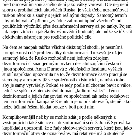
před rámováním současného dění jako války varoval. Dle něj není
sporu o probíhajících aktivitách Ruska, je však třeba nezaměňovat
ruskou rétoriku a snahy s jejich reálnými dopady. Samotný termín
„hybridní válka“ přitom „zvládne zahrnout úplně všechno“: od
pouličních výtržníků přes dezinformační servery až po tanky. Pojem
tak nejen ztrácí na jakékoliv výpovědní hodnotě, ale může se též stát
efektivním nástrojem pro rozličné politické cíle.
Na čem se naopak takřka všichni diskutující shodli, je nesmírná
komplexnost celé problematiky dezinformací. Tu zvyšuje už jen
samotný fakt, že Rusko rozhodně není jediným zdrojem
dezinformací či snad jediným prvkem destabilizujícím českou či
jinou společnost. Anna Durnová z vídeňského Institutu vyšších
studií například upozornila na to, že dezinformace často pracují se
stereotypy a rozpory již ve společnosti existujících, namísto toho,
aby je samy vytvářely. Pokud se tedy podle ní chceme bavit o válce,
jedná se spíše o zintenzivnění domácí „kulturní války“. Téma
dezinformací a jejich fungování ve společnosti tak nelze redukovat
jen na informační kampaně Kremlu a jeho přisluhovačů, stejně jako
nelze účinná řešení hledat pouze v boji proti nim.
Komplikovanější než by se mohlo zdát je podle některých z
vystupujících také situace na dezinformační scéně. Jonáš Syrovátka
kupříkladu upozornil, že z řady sledovaných serverů, které jsou jako
dezinformační obvykle označovány, má relativně málo skutečně