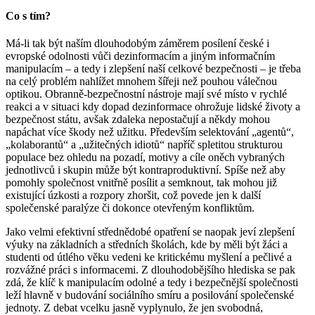
Co s tím?
Má-li tak být naším dlouhodobým záměrem posílení české i
evropské odolnosti vůči dezinformacím a jiným informačním
manipulacím – a tedy i zlepšení naší celkové bezpečnosti – je třeba
na celý problém nahlížet mnohem šířeji než pouhou válečnou
optikou. Obranně-bezpečnostní nástroje mají své místo v rychlé
reakci a v situaci kdy dopad dezinformace ohrožuje lidské životy a
bezpečnost státu, avšak zdaleka nepostačují a někdy mohou
napáchat více škody než užitku. Především selektování „agentů“,
„kolaborantů“ a „užitečných idiotů“ napříč spletitou strukturou
populace bez ohledu na pozadí, motivy a cíle oněch vybraných
jednotlivců i skupin může být kontraproduktivní. Spíše než aby
pomohly společnost vnitřně posílit a semknout, tak mohou již
existující úzkosti a rozpory zhoršit, což povede jen k další
společenské paralýze či dokonce otevřeným konfliktům.
Jako velmi efektivní střednědobé opatření se naopak jeví zlepšení
výuky na základních a středních školách, kde by měli být žáci a
studenti od útlého věku vedeni ke kritickému myšlení a pečlivé a
rozvážné práci s informacemi. Z dlouhodobějšího hlediska se pak
zdá, že klíč k manipulacím odolné a tedy i bezpečnější společnosti
leží hlavně v budování sociálního smíru a posilování společenské
jednoty. Z debat vcelku jasně vyplynulo, že jen svobodná,