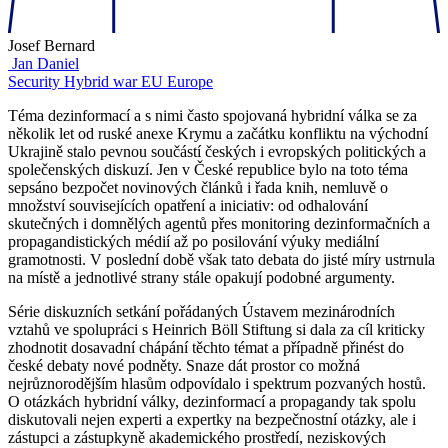
Josef Bernard
Jan Daniel
Security
Hybrid war
EU
Europe
Téma dezinformací a s nimi často spojovaná hybridní válka se za
několik let od ruské anexe Krymu a začátku konfliktu na východní
Ukrajině stalo pevnou součástí českých i evropských politických a
společenských diskuzí. Jen v České republice bylo na toto téma
sepsáno bezpočet novinových článků i řada knih, nemluvě o
množství souvisejících opatření a iniciativ: od odhalování
skutečných i domnělých agentů přes monitoring dezinformačních a
propagandistických médií až po posilování výuky mediální
gramotnosti. V poslední době však tato debata do jisté míry ustrnula
na místě a jednotlivé strany stále opakují podobné argumenty.
Série diskuzních setkání pořádaných Ústavem mezinárodních
vztahů ve spolupráci s Heinrich Böll Stiftung si dala za cíl kriticky
zhodnotit dosavadní chápání těchto témat a případně přinést do
české debaty nové podněty. Snaze dát prostor co možná
nejrůznorodějším hlasům odpovídalo i spektrum pozvaných hostů.
O otázkách hybridní války, dezinformací a propagandy tak spolu
diskutovali nejen experti a expertky na bezpečnostní otázky, ale i
zástupci a zástupkyně akademického prostředí, neziskových