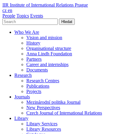
IIR
Institute of International Relations Prague
cz
en
People
Topics
Events
Hledat
Who We Are
Vision and mission
History
Organisational structure
Anna Lindh Foundation
Partners
Career and internships
Documents
Research
Research Centres
Publications
Projects
Journals
Mezinárodní politika Journal
New Perspectives
Czech Journal of International Relations
Library
Library Services
Library Resources