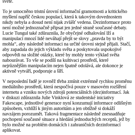
světě.
To je umocněno tristní úrovní informační gramotnosti a kritického
myšlení napříč českou populací, která k takovým dovednostem
nikdy nebyla a dosud není nijak zvlášť vedena. Dezinformace proto
není možné jednoznačně připsat jen jedné straně současné debaty.
Lucie Tungul také zdůraznila, že obyčejné odhalování lží a
manipulací mnozí lidé neváhají přejít se slovy „pravda by to být
mohla“, aby následně informaci na určité úrovni stejně přijali. Stačí,
aby zapadala do jejich výkladu světa a poskytovala uspokojivé
odpovědi na složité otázky, které by mohly tento výklad světa
nabourávat. To vše se podílí na kultivaci prostředí, které
nejrůznějším manipulacím nejen špatně odolává, ale dokonce je
aktivně vytváří, podporuje a šíří.
V neposlední řadě je rovněž třeba zmínit extrémně rychlou proměnu
mediálního prostředí, která nespočívá pouze v masovém rozšíření
internetu a vzniku nových zdrojů potenciálních (dez)informací. Jak
v diskuzi zdůraznila Julie Vinklová ze studentské iniciativy
Fakescape, jednotlivé generace nyní konzumují informace odlišným
způsobem, vzhlíží k jiným autoritám a jen obtížně si dokáží
navzájem porozumět. Taková fragmentace následně znesnadňuje
pochopení současné situace a hledání jednoduchých receptů, jež by
bylo možné na problém domácích i zahraničních dezinformací
aplikovat.