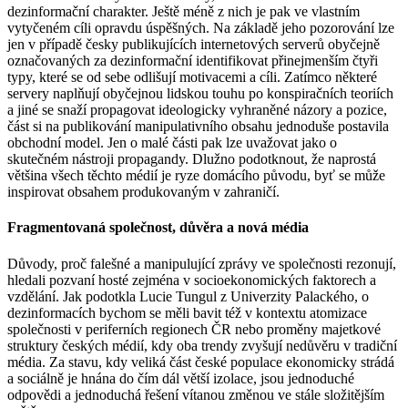
dezinformační charakter. Ještě méně z nich je pak ve vlastním
vytyčeném cíli opravdu úspěšných. Na základě jeho pozorování lze
jen v případě česky publikujících internetových serverů obyčejně
označovaných za dezinformační identifikovat přinejmenším čtyři
typy, které se od sebe odlišují motivacemi a cíli. Zatímco některé
servery naplňují obyčejnou lidskou touhu po konspiračních teoriích
a jiné se snaží propagovat ideologicky vyhraněné názory a pozice,
část si na publikování manipulativního obsahu jednoduše postavila
obchodní model. Jen o malé části pak lze uvažovat jako o
skutečném nástroji propagandy. Dlužno podotknout, že naprostá
většina všech těchto médií je ryze domácího původu, byť se může
inspirovat obsahem produkovaným v zahraničí.
Fragmentovaná společnost, důvěra a nová média
Důvody, proč falešné a manipulující zprávy ve společnosti rezonují,
hledali pozvaní hosté zejména v socioekonomických faktorech a
vzdělání. Jak podotkla Lucie Tungul z Univerzity Palackého, o
dezinformacích bychom se měli bavit též v kontextu atomizace
společnosti v periferních regionech ČR nebo proměny majetkové
struktury českých médií, kdy oba trendy zvyšují nedůvěru v tradiční
média. Za stavu, kdy veliká část české populace ekonomicky strádá
a sociálně je hnána do čím dál větší izolace, jsou jednoduché
odpovědi a jednoduchá řešení vítanou změnou ve stále složitějším