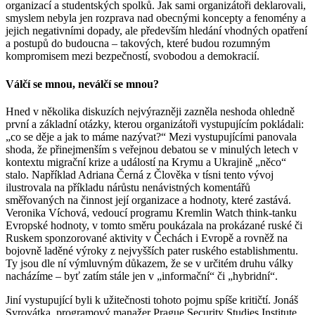
organizací a studentských spolků. Jak sami organizátoři deklarovali,
smyslem nebyla jen rozprava nad obecnými koncepty a fenomény a
jejich negativními dopady, ale především hledání vhodných opatření
a postupů do budoucna – takových, které budou rozumným
kompromisem mezi bezpečností, svobodou a demokracií.
Válčí se mnou, neválčí se mnou?
Hned v několika diskuzích nejvýrazněji zazněla neshoda ohledně
první a základní otázky, kterou organizátoři vystupujícím pokládali:
„co se děje a jak to máme nazývat?“ Mezi vystupujícími panovala
shoda, že přinejmenším s veřejnou debatou se v minulých letech v
kontextu migrační krize a událostí na Krymu a Ukrajině „něco“
stalo. Například Adriana Černá z Člověka v tísni tento vývoj
ilustrovala na příkladu nárůstu nenávistných komentářů
směřovaných na činnost její organizace a hodnoty, které zastává.
Veronika Víchová, vedoucí programu Kremlin Watch think-tanku
Evropské hodnoty, v tomto směru poukázala na prokázané ruské či
Ruskem sponzorované aktivity v Čechách i Evropě a rovněž na
bojovně laděné výroky z nejvyšších pater ruského establishmentu.
Ty jsou dle ní výmluvným důkazem, že se v určitém druhu války
nacházíme – byť zatím stále jen v „informační“ či „hybridní“.
Jiní vystupující byli k užitečnosti tohoto pojmu spíše kritičtí. Jonáš
Syrovátka, programový manažer Prague Security Studies Institute,