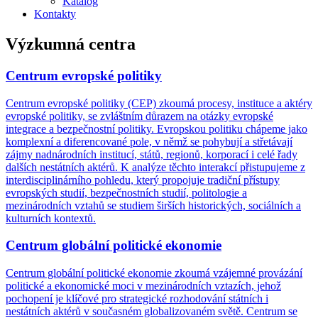
Katalog
Kontakty
Výzkumná centra
Centrum evropské politiky
Centrum evropské politiky (CEP) zkoumá procesy, instituce a aktéry
evropské politiky, se zvláštním důrazem na otázky evropské
integrace a bezpečnostní politiky. Evropskou politiku chápeme jako
komplexní a diferencované pole, v němž se pohybují a střetávají
zájmy nadnárodních institucí, států, regionů, korporací i celé řady
dalších nestátních aktérů. K analýze těchto interakcí přistupujeme z
interdisciplinárního pohledu, který propojuje tradiční přístupy
evropských studií, bezpečnostních studií, politologie a
mezinárodních vztahů se studiem širších historických, sociálních a
kulturních kontextů.
Centrum globální politické ekonomie
Centrum globální politické ekonomie zkoumá vzájemné provázání
politické a ekonomické moci v mezinárodních vztazích, jehož
pochopení je klíčové pro strategické rozhodování státních i
nestátních aktérů v současném globalizovaném světě. Centrum se