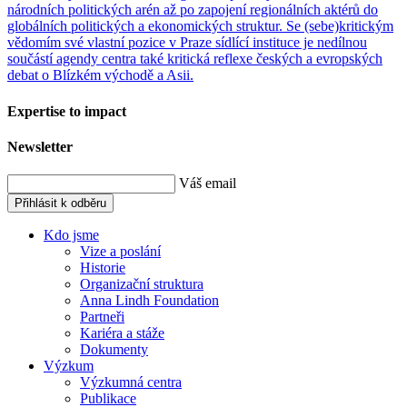
národních politických arén až po zapojení regionálních aktérů do
globálních politických a ekonomických struktur. Se (sebe)kritickým
vědomím své vlastní pozice v Praze sídlící instituce je nedílnou
součástí agendy centra také kritická reflexe českých a evropských
debat o Blízkém východě a Asii.
Expertise to impact
Newsletter
Váš email
Přihlásit k odběru
Kdo jsme
Vize a poslání
Historie
Organizační struktura
Anna Lindh Foundation
Partneři
Kariéra a stáže
Dokumenty
Výzkum
Výzkumná centra
Publikace