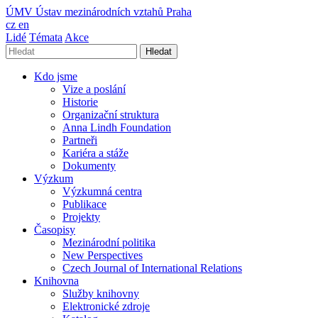
ÚMV
Ústav mezinárodních vztahů Praha
cz
en
Lidé
Témata
Akce
Hledat
Kdo jsme
Vize a poslání
Historie
Organizační struktura
Anna Lindh Foundation
Partneři
Kariéra a stáže
Dokumenty
Výzkum
Výzkumná centra
Publikace
Projekty
Časopisy
Mezinárodní politika
New Perspectives
Czech Journal of International Relations
Knihovna
Služby knihovny
Elektronické zdroje