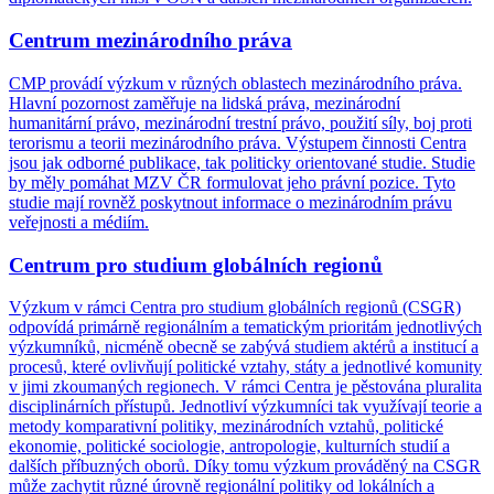
Centrum mezinárodního práva
CMP provádí výzkum v různých oblastech mezinárodního práva.
Hlavní pozornost zaměřuje na lidská práva, mezinárodní
humanitární právo, mezinárodní trestní právo, použití síly, boj proti
terorismu a teorii mezinárodního práva. Výstupem činnosti Centra
jsou jak odborné publikace, tak politicky orientované studie. Studie
by měly pomáhat MZV ČR formulovat jeho právní pozice. Tyto
studie mají rovněž poskytnout informace o mezinárodním právu
veřejnosti a médiím.
Centrum pro studium globálních regionů
Výzkum v rámci Centra pro studium globálních regionů (CSGR)
odpovídá primárně regionálním a tematickým prioritám jednotlivých
výzkumníků, nicméně obecně se zabývá studiem aktérů a institucí a
procesů, které ovlivňují politické vztahy, státy a jednotlivé komunity
v jimi zkoumaných regionech. V rámci Centra je pěstována pluralita
disciplinárních přístupů. Jednotliví výzkumníci tak využívají teorie a
metody komparativní politiky, mezinárodních vztahů, politické
ekonomie, politické sociologie, antropologie, kulturních studií a
dalších příbuzných oborů. Díky tomu výzkum prováděný na CSGR
může zachytit různé úrovně regionální politiky od lokálních a