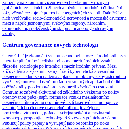
zaměřuje na zkoumání víceúrovňového vládnutí v různých
globálních regulačních režimech a měnící se produkční či finanční
toky včetně rozvojové pomoci a energetických vztahů. Dále řeší z
nich vyplývající socio-ekonomické nerovnosti a mocenské asymetrie
mezi a napříč jednotlivými světovými regiony, národními
ekonomikami, společenskými skupinami anebo genderovými
vztahy.
Centrum governance nových technologií
Cílem GET je zkoumání vztahu technologií a mezinárodní politiky z
interdisciplinárního hlediska, od teorie mezinárodních vztahů,
filozofie, sociologie po interakci s mezinárodním právem. Mezi
klíčová témata výzkumu se nyní řadí kybernetická a vesmírná
bezpečnost s důrazem na témata planetární obrany, těžby asteroidů a
využití výkonových laserů pro řadu vesmírných aplikací od úklidu
oběžné dráhy po zlomové projekty mezihvězdného cestování.
Centrum se zabývá aktivitami od základního výzkumu po policy
orientovanou práci (např. formulace vzniku mezinárodního
bezpečnostního režimu pro mírové užití laserové technologie ve
vesmíru). Jeho členové pravidelně informují veřejnost
prostřednictvím médií, pořádají veřejná setkání a mezinárodní
workshopy propojující technologický vývoj s politickou vědou.
Publikují policy papery a vystupují jako odborníci po boku
diplomatických misí v OSN a dalších mezinárodních organizacích.