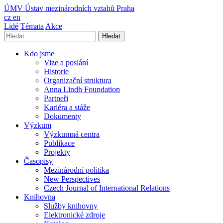
ÚMV
Ústav mezinárodních vztahů Praha
cz
en
Lidé
Témata
Akce
Hledat
Kdo jsme
Vize a poslání
Historie
Organizační struktura
Anna Lindh Foundation
Partneři
Kariéra a stáže
Dokumenty
Výzkum
Výzkumná centra
Publikace
Projekty
Časopisy
Mezinárodní politika
New Perspectives
Czech Journal of International Relations
Knihovna
Služby knihovny
Elektronické zdroje