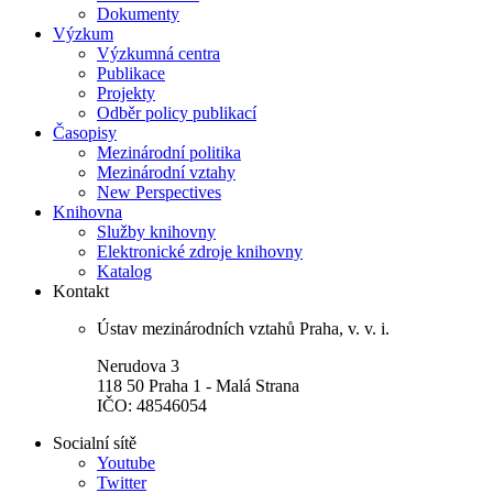
Dokumenty
Výzkum
Výzkumná centra
Publikace
Projekty
Odběr policy publikací
Časopisy
Mezinárodní politika
Mezinárodní vztahy
New Perspectives
Knihovna
Služby knihovny
Elektronické zdroje knihovny
Katalog
Kontakt
Ústav mezinárodních vztahů Praha, v. v. i.
Nerudova 3
118 50 Praha 1 - Malá Strana
IČO: 48546054
Socialní sítě
Youtube
Twitter