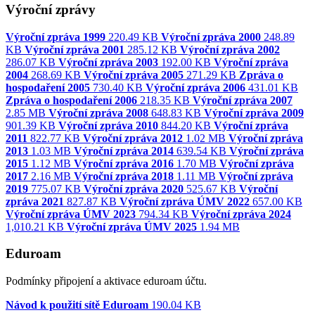
Výroční zprávy
Výroční zpráva 1999
220.49 KB
Výroční zpráva 2000
248.89
KB
Výroční zpráva 2001
285.12 KB
Výroční zpráva 2002
286.07 KB
Výroční zpráva 2003
192.00 KB
Výroční zpráva
2004
268.69 KB
Výroční zpráva 2005
271.29 KB
Zpráva o
hospodaření 2005
730.40 KB
Výroční zpráva 2006
431.01 KB
Zpráva o hospodaření 2006
218.35 KB
Výroční zpráva 2007
2.85 MB
Výroční zpráva 2008
648.83 KB
Výroční zpráva 2009
901.39 KB
Výroční zpráva 2010
844.20 KB
Výroční zpráva
2011
822.77 KB
Výroční zpráva 2012
1.02 MB
Výroční zpráva
2013
1.03 MB
Výroční zpráva 2014
639.54 KB
Výroční zpráva
2015
1.12 MB
Výroční zpráva 2016
1.70 MB
Výroční zpráva
2017
2.16 MB
Výroční zpráva 2018
1.11 MB
Výroční zpráva
2019
775.07 KB
Výroční zpráva 2020
525.67 KB
Výroční
zpráva 2021
827.87 KB
Výroční zpráva ÚMV 2022
657.00 KB
Výroční zpráva ÚMV 2023
794.34 KB
Výroční zpráva 2024
1,010.21 KB
Výroční zpráva ÚMV 2025
1.94 MB
Eduroam
Podmínky připojení a aktivace eduroam účtu.
Návod k použití sítě Eduroam
190.04 KB