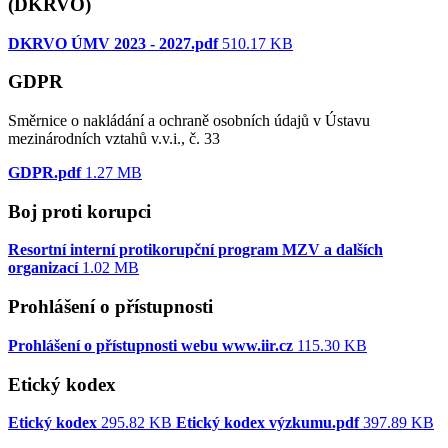
(DKRVO)
DKRVO ÚMV 2023 - 2027.pdf
510.17 KB
GDPR
Směrnice o nakládání a ochraně osobních údajů v Ústavu
mezinárodních vztahů v.v.i., č. 33
GDPR.pdf
1.27 MB
Boj proti korupci
Resortní interní protikorupční program MZV a dalších
organizací
1.02 MB
Prohlášení o přístupnosti
Prohlášení o přístupnosti webu www.iir.cz
115.30 KB
Etický kodex
Etický kodex
295.82 KB
Etický kodex výzkumu.pdf
397.89 KB