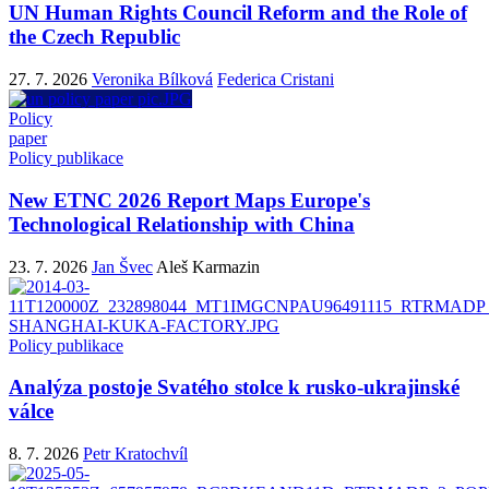
UN Human Rights Council Reform and the Role of
the Czech Republic
27. 7. 2026
Veronika Bílková
Federica Cristani
Policy
paper
Policy publikace
New ETNC 2026 Report Maps Europe's
Technological Relationship with China
23. 7. 2026
Jan Švec
Aleš Karmazin
Policy publikace
Analýza postoje Svatého stolce k rusko-ukrajinské
válce
8. 7. 2026
Petr Kratochvíl