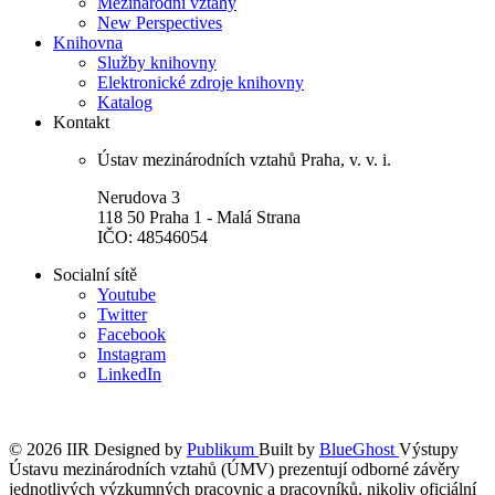
Mezinárodní vztahy
New Perspectives
Knihovna
Služby knihovny
Elektronické zdroje knihovny
Katalog
Kontakt
Ústav mezinárodních vztahů Praha, v. v. i.
Nerudova 3
118 50 Praha 1 - Malá Strana
IČO: 48546054
Socialní sítě
Youtube
Twitter
Facebook
Instagram
LinkedIn
© 2026 IIR
Designed by
Publikum
Built by
BlueGhost
Výstupy
Ústavu mezinárodních vztahů (ÚMV) prezentují odborné závěry
jednotlivých výzkumných pracovnic a pracovníků, nikoliv oficiální