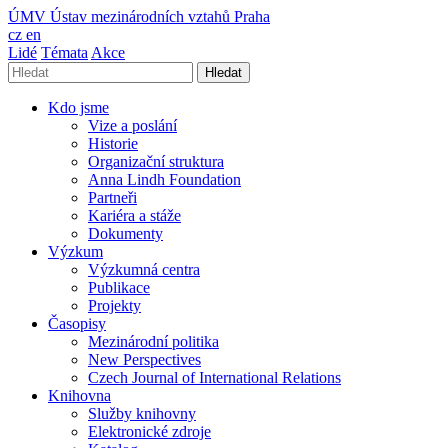
ÚMV
Ústav mezinárodních vztahů Praha
cz
en
Lidé
Témata
Akce
Hledat
Kdo jsme
Vize a poslání
Historie
Organizační struktura
Anna Lindh Foundation
Partneři
Kariéra a stáže
Dokumenty
Výzkum
Výzkumná centra
Publikace
Projekty
Časopisy
Mezinárodní politika
New Perspectives
Czech Journal of International Relations
Knihovna
Služby knihovny
Elektronické zdroje