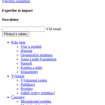
Všechna oznámení
Expertise to impact
Newsletter
Váš email
Přihlásit k odběru
Kdo jsme
Vize a poslání
Historie
Organizační struktura
Anna Lindh Foundation
Partneři
Kariéra a stáže
Dokumenty
Výzkum
Výzkumná centra
Publikace
Projekty
Odběr policy publikací
Časopisy
Mezinárodní politika