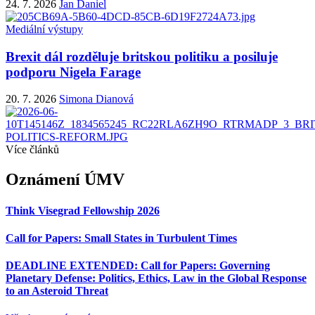
24. 7. 2026
Jan Daniel
Mediální výstupy
Brexit dál rozděluje britskou politiku a posiluje
podporu Nigela Farage
20. 7. 2026
Simona Dianová
Více článků
Oznámení ÚMV
Think Visegrad Fellowship 2026
Call for Papers: Small States in Turbulent Times
DEADLINE EXTENDED: Call for Papers: Governing
Planetary Defense: Politics, Ethics, Law in the Global Response
to an Asteroid Threat