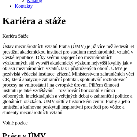
Katalog
Kontakty
Kariéra a stáže
Kariéra
Stáže
Ústav mezinárodních vztahů Praha (ÚMV) je již více než šedesát let
prestižní akademickou institucí pro studium mezinárodních vztahů v
České republice. Díky svému zapojení do mezinárodních
výzkumných sítí vytváří akademický výzkum nejvyšší kvality jak v
oblasti mezinárodních vztahů, tak i přidružených oborů. ÚMV je
nezávislá vědecká instituce, zřízená Ministerstvem zahraničních věcí
ČR, která analyzuje zahraniční politiku, spoluutváří rozhodovací
procesy na vnitrostátní i na evropské úrovni. Pilířem činností
institutu je také vzdělávání – rozšiřování horizontů v rámci
odborných, intelektuálních a veřejných debat o zahraniční politice a
globálních otázkách. ÚMV sídlí v historickém centru Prahy a jeho
umístění a knihovna poskytují inspirativní prostředí pro vědce a
studenty mezinárodních vztahů.
Volné pozice
Práce v ÚMV