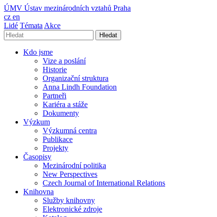
ÚMV
Ústav mezinárodních vztahů Praha
cz
en
Lidé
Témata
Akce
Hledat
Kdo jsme
Vize a poslání
Historie
Organizační struktura
Anna Lindh Foundation
Partneři
Kariéra a stáže
Dokumenty
Výzkum
Výzkumná centra
Publikace
Projekty
Časopisy
Mezinárodní politika
New Perspectives
Czech Journal of International Relations
Knihovna
Služby knihovny
Elektronické zdroje