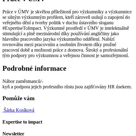
Práce v ÚMV je skvělou příležitostí pro výzkumníky a výzkumnice
se silným výzkumným profilem, kteří zároveň usilují o zapojení do
veřejného dění a tvorby politik v duchu ústavního sloganu
#ExpertiseToImpact. Výzkumné prostředí v ÚMV je intelektuálně
stimulující a plně mezinárodní díky používání angličtiny jako
hlavního pracovního jazyka výzkumného oddělení. Nabízí
rovnováhu mezi pracovním a osobním životem díky pružné
pracovní době a možnosti práce z domova. Široký a profesionální
tým podpory pro výzkumnou a veřejnou činnost je samozřejmostí.
Podrobné informace
Nábor zaměstnanců/-
kyň a podpora jejich profesního růstu jsou zajišťovány HR úsekem.
Pomůže vám
Šárka Kosíková
Expertise to impact
Newsletter