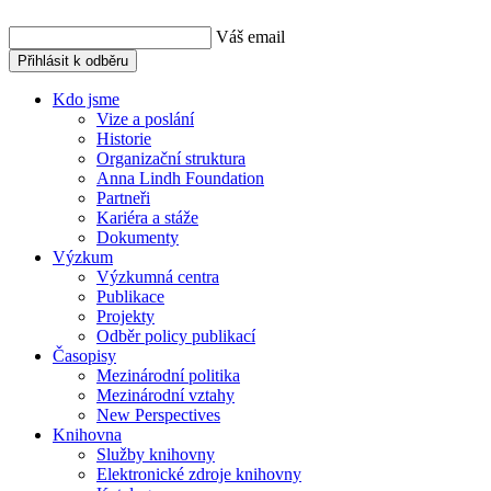
Váš email
Přihlásit k odběru
Kdo jsme
Vize a poslání
Historie
Organizační struktura
Anna Lindh Foundation
Partneři
Kariéra a stáže
Dokumenty
Výzkum
Výzkumná centra
Publikace
Projekty
Odběr policy publikací
Časopisy
Mezinárodní politika
Mezinárodní vztahy
New Perspectives
Knihovna
Služby knihovny
Elektronické zdroje knihovny