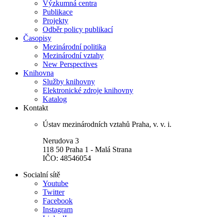
Výzkumná centra
Publikace
Projekty
Odběr policy publikací
Časopisy
Mezinárodní politika
Mezinárodní vztahy
New Perspectives
Knihovna
Služby knihovny
Elektronické zdroje knihovny
Katalog
Kontakt
Ústav mezinárodních vztahů Praha, v. v. i.
Nerudova 3
118 50 Praha 1 - Malá Strana
IČO: 48546054
Socialní sítě
Youtube
Twitter
Facebook
Instagram