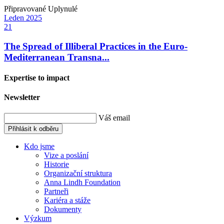
Připravované
Uplynulé
Leden
2025
21
The Spread of Illiberal Practices in the Euro-
Mediterranean Transna...
Expertise to impact
Newsletter
Váš email
Přihlásit k odběru
Kdo jsme
Vize a poslání
Historie
Organizační struktura
Anna Lindh Foundation
Partneři
Kariéra a stáže
Dokumenty
Výzkum