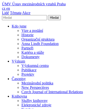
ÚMV
Ústav mezinárodních vztahů Praha
cz
en
Lidé
Témata
Akce
Hledat
Kdo jsme
Vize a poslání
Historie
Organizační struktura
Anna Lindh Foundation
Partneři
Kariéra a stáže
Dokumenty
Výzkum
Výzkumná centra
Publikace
Projekty
Časopisy
Mezinárodní politika
New Perspectives
Czech Journal of International Relations
Knihovna
Služby knihovny
Elektronické zdroje