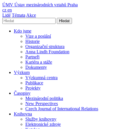
ÚMV
Ústav mezinárodních vztahů Praha
cz
en
Lidé
Témata
Akce
Hledat
Kdo jsme
Vize a poslání
Historie
Organizační struktura
Anna Lindh Foundation
Partneři
Kariéra a stáže
Dokumenty
Výzkum
Výzkumná centra
Publikace
Projekty
Časopisy
Mezinárodní politika
New Perspectives
Czech Journal of International Relations
Knihovna
Služby knihovny
Elektronické zdroje