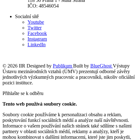
118 50 Praha 1 - Malá Strana
IČO: 48546054
Socialní sítě
Youtube
Twitter
Facebook
Instagram
LinkedIn
© 2026 IIR
Designed by
Publikum
Built by
BlueGhost
Výstupy
Ústavu mezinárodních vztahů (ÚMV) prezentují odborné závěry
jednotlivých výzkumných pracovnic a pracovníků, nikoliv oficiální
pozici instituce.
Přihlašte se k odběru
Tento web používá soubory cookie.
Soubory cookie používáme k personalizaci obsahu a reklam,
poskytování funkcí sociálních médií a analýze naší návštěvnosti.
Informace o vašem používání našich stránek také sdílíme s našimi
partnery v oblasti sociálních médií, reklamy a analýzy, kteří je
mohou kombinovat s dalšími informacemi, které jste jim poskytli,