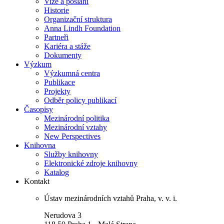
Vize a poslání
Historie
Organizační struktura
Anna Lindh Foundation
Partneři
Kariéra a stáže
Dokumenty
Výzkum
Výzkumná centra
Publikace
Projekty
Odběr policy publikací
Časopisy
Mezinárodní politika
Mezinárodní vztahy
New Perspectives
Knihovna
Služby knihovny
Elektronické zdroje knihovny
Katalog
Kontakt
Ústav mezinárodních vztahů Praha, v. v. i.
Nerudova 3