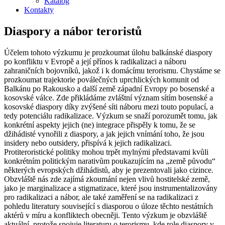
Katalog
Kontakty
Diaspory a nábor teroristů
Účelem tohoto výzkumu je prozkoumat úlohu balkánské diaspory
po konfliktu v Evropě a její přínos k radikalizaci a náboru
zahraničních bojovníků, jakož i k domácímu terorismu. Chystáme se
prozkoumat trajektorie poválečných uprchlických komunit od
Balkánu po Rakousko a další země západní Evropy po bosenské a
kosovské válce. Zde přikládáme zvláštní význam sítím bosenské a
kosovské diaspory díky zvýšené síti náboru mezi touto populací, a
tedy potenciálu radikalizace. Výzkum se snaží porozumět tomu, jak
konkrétní aspekty jejich (ne) integrace přispěly k tomu, že se
džihádisté vynořili z diaspory, a jak jejich vnímání toho, že jsou
insidery nebo outsidery, přispívá k jejich radikalizaci.
Protiteroristické politiky mohou trpět mylnými představami kvůli
konkrétním politickým narativům poukazujícím na „země původu“
některých evropských džihádistů, aby je prezentovali jako cizince.
Obzvláště nás zde zajímá zkoumání nejen vlivů hostitelské země,
jako je marginalizace a stigmatizace, které jsou instrumentalizovány
pro radikalizaci a nábor, ale také zaměření se na radikalizaci z
pohledu literatury související s diasporou o úloze těchto nestátních
aktérů v míru a konfliktech obecněji. Tento výzkum je obzvláště
aktuální, protože spojuje literaturu o terorismu, kde role diaspory v