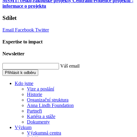
MŠMT: česko-rakouské projekty
Centrální evidence projektů -
informace o projektu
Sdílet
Email
Facebook
Twitter
Expertise to impact
Newsletter
Váš email
Přihlásit k odběru
Kdo jsme
Vize a poslání
Historie
Organizační struktura
Anna Lindh Foundation
Partneři
Kariéra a stáže
Dokumenty
Výzkum
Výzkumná centra