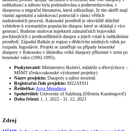
radikalizaci a náboru byla podstudována a podteoretizována, s
diasporou a migrační literaturou, která zdůrazňuje, že tito aktéři mají
vlastní agenturní a nárokovací potenciál v rámci větších
nadnárodních procesů. Rakouské prostředí je obzvláště důležité
vzhledem k rozmanitým populacím diaspor, které se skládají z více
generací. Budeme studovat trajektorii zahraničních bojovníků
pocházejících z postkonfliktních diaspor a jejich vztah k radikálnímu
prostředí. Západní Balkán je region s dědictvím násilných válek po
rozpadu Jugoslávie. Projekt se zaměřuje na případy bosenské
diaspory v Rakousku v důsledku velké diaspory přítomné v zemi po
bosenské válce (1992-1995).
Poskytovatel:
M
inisterstvo školství, mládeže a
tělovýchovy –
MŠMT
(česko
-rakouské výzkumné
projekty)
Název projektu:
Diaspory a nábor teroristů
Registrační číslo projektu:
8J22AT011
Řešitel/ka:
Asya Metodieva
Spoluřešitel:
University of Salzburg (Dženeta Karabegovič)
Doba řešení:
1. 1. 2022 - 31. 12. 2023
Zdroj