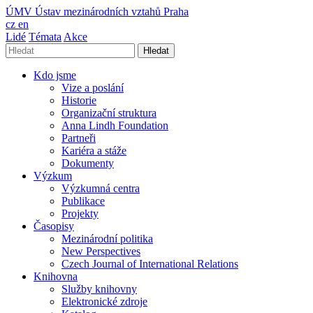
ÚMV
Ústav mezinárodních vztahů Praha
cz
en
Lidé
Témata
Akce
Hledat
Kdo jsme
Vize a poslání
Historie
Organizační struktura
Anna Lindh Foundation
Partneři
Kariéra a stáže
Dokumenty
Výzkum
Výzkumná centra
Publikace
Projekty
Časopisy
Mezinárodní politika
New Perspectives
Czech Journal of International Relations
Knihovna
Služby knihovny
Elektronické zdroje