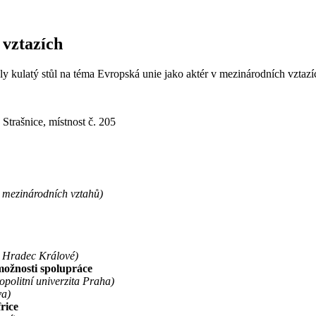
 vztazích
ly kulatý stůl na téma Evropská unie jako aktér v mezinárodních vztazí
trašnice, místnost č. 205
 mezinárodních vztahů)
ta Hradec Králové)
možnosti spolupráce
politní univerzita Praha)
va)
rice