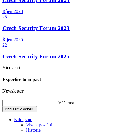
Czech Security Forum 2024
Říjen
2023
25
Czech Security Forum 2023
Říjen
2025
22
Czech Security Forum 2025
Více akcí
Expertise to impact
Newsletter
Váš email
Přihlásit k odběru
Kdo jsme
Vize a poslání
Historie