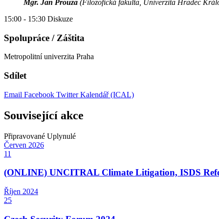
Mgr. Jan Prouza
(Filozofická fakulta, Univerzita Hradec Král
15:00 - 15:30 Diskuze
Spolupráce / Záštita
Metropolitní univerzita Praha
Sdílet
Email
Facebook
Twitter
Kalendář (ICAL)
Související akce
Připravované
Uplynulé
Červen
2026
11
(ONLINE) UNCITRAL Climate Litigation, ISDS Refor
Říjen
2024
25