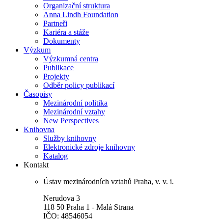
Organizační struktura
Anna Lindh Foundation
Partneři
Kariéra a stáže
Dokumenty
Výzkum
Výzkumná centra
Publikace
Projekty
Odběr policy publikací
Časopisy
Mezinárodní politika
Mezinárodní vztahy
New Perspectives
Knihovna
Služby knihovny
Elektronické zdroje knihovny
Katalog
Kontakt
Ústav mezinárodních vztahů Praha, v. v. i.
Nerudova 3
118 50 Praha 1 - Malá Strana
IČO: 48546054