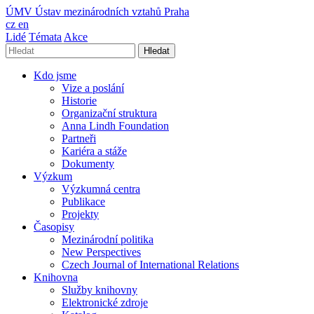
ÚMV
Ústav mezinárodních vztahů Praha
cz
en
Lidé
Témata
Akce
Hledat
Kdo jsme
Vize a poslání
Historie
Organizační struktura
Anna Lindh Foundation
Partneři
Kariéra a stáže
Dokumenty
Výzkum
Výzkumná centra
Publikace
Projekty
Časopisy
Mezinárodní politika
New Perspectives
Czech Journal of International Relations
Knihovna
Služby knihovny
Elektronické zdroje