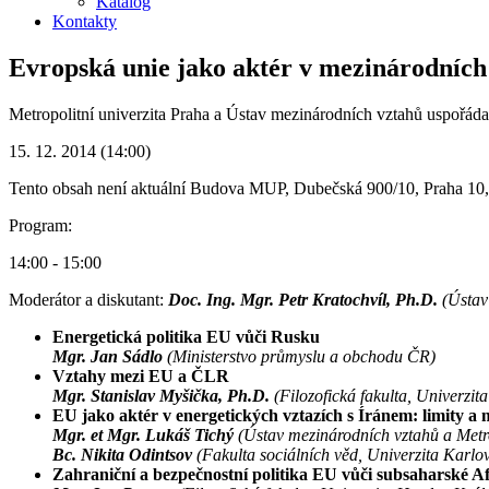
Katalog
Kontakty
Evropská unie jako aktér v mezinárodních
Metropolitní univerzita Praha a Ústav mezinárodních vztahů uspořáda
15. 12. 2014 (14:00)
Tento obsah není aktuální
Budova MUP, Dubečská 900/10, Praha 10, S
Program:
14:00 - 15:00
Moderátor a diskutant:
Doc. Ing. Mgr. Petr Kratochvíl, Ph.D.
(Ústav
Energetická politika EU vůči Rusku
Mgr. Jan Sádlo
(Ministerstvo průmyslu a obchodu ČR)
Vztahy mezi EU a ČLR
Mgr. Stanislav Myšička, Ph.D.
(Filozofická fakulta, Univerzi
EU jako aktér v energetických vztazích s Íránem: limity a 
Mgr. et Mgr. Lukáš Tichý
(Ústav mezinárodních vztahů a Metro
Bc. Nikita Odintsov
(Fakulta sociálních věd, Univerzita Karlo
Zahraniční a bezpečnostní politika EU vůči subsaharské Af