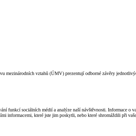
u mezinárodních vztahů (ÚMV) prezentují odborné závěry jednotlivých
í funkcí sociálních médií a analýze naší návštěvnosti. Informace o vaš
mi informacemi, které jste jim poskytli, nebo které shromáždili při vaš