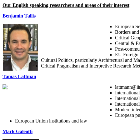
Our English speaking researchers and areas of their interest
Benjamin Tallis
European Se
Borders and 
Critical Geo
Central & Ea
Post-communi
EU Foreign 
Cultural Politics, particularly Architectural and M
Critical Pragmatism and Interpretive Research M
Tamás Lattman
lattmann@iir
Internationa
Internationa
Internationa
Modern inter
European pu
European Union institutions and law
Mark Galeotti