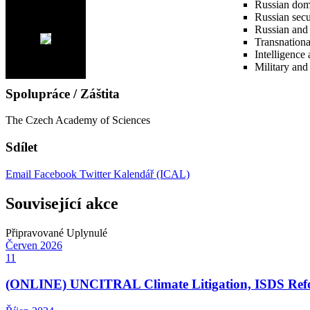
Russian dome
Russian secur
Russian and 
Transnationa
Intelligence
Military and
Spolupráce / Záštita
The Czech Academy of Sciences
Sdílet
Email
Facebook
Twitter
Kalendář (ICAL)
Související akce
Připravované
Uplynulé
Červen
2026
11
(ONLINE) UNCITRAL Climate Litigation, ISDS Refor