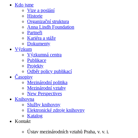
Kdo jsme
Vize a poslání
Historie
Organizační struktura
Anna Lindh Foundation
Partneři
Kariéra a stáže
Dokumenty
Výzkum
Výzkumná centra
Publikace
Projekty
Odběr policy publikací
Časopisy
Mezinárodní politika
Mezinárodní vztahy
New Perspectives
Knihovna
Služby knihovny
Elektronické zdroje knihovny
Katalog
Kontakt
Ústav mezinárodních vztahů Praha, v. v. i.