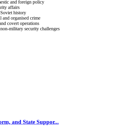
stic and foreign policy
ity affairs
Soviet history
l and organised crime
 and covert operations
 non-military security challenges
m, and State Suppor...