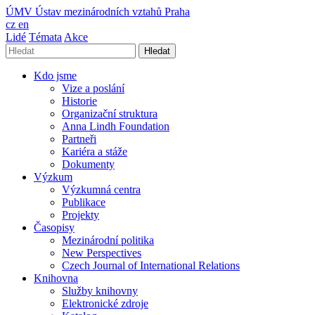
ÚMV
Ústav mezinárodních vztahů Praha
cz
en
Lidé
Témata
Akce
Hledat
Kdo jsme
Vize a poslání
Historie
Organizační struktura
Anna Lindh Foundation
Partneři
Kariéra a stáže
Dokumenty
Výzkum
Výzkumná centra
Publikace
Projekty
Časopisy
Mezinárodní politika
New Perspectives
Czech Journal of International Relations
Knihovna
Služby knihovny
Elektronické zdroje