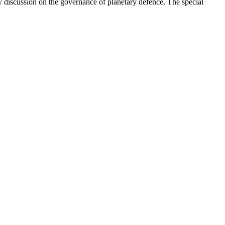
nary discussion on the governance of planetary defence. The special