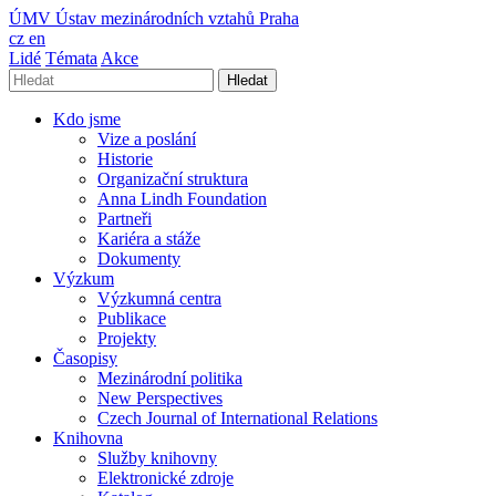
ÚMV
Ústav mezinárodních vztahů Praha
cz
en
Lidé
Témata
Akce
Hledat
Kdo jsme
Vize a poslání
Historie
Organizační struktura
Anna Lindh Foundation
Partneři
Kariéra a stáže
Dokumenty
Výzkum
Výzkumná centra
Publikace
Projekty
Časopisy
Mezinárodní politika
New Perspectives
Czech Journal of International Relations
Knihovna
Služby knihovny
Elektronické zdroje