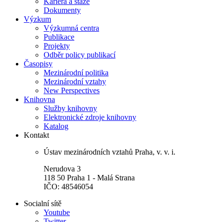
Kariéra a stáže
Dokumenty
Výzkum
Výzkumná centra
Publikace
Projekty
Odběr policy publikací
Časopisy
Mezinárodní politika
Mezinárodní vztahy
New Perspectives
Knihovna
Služby knihovny
Elektronické zdroje knihovny
Katalog
Kontakt
Ústav mezinárodních vztahů Praha, v. v. i.
Nerudova 3
118 50 Praha 1 - Malá Strana
IČO: 48546054
Socialní sítě
Youtube
Twitter