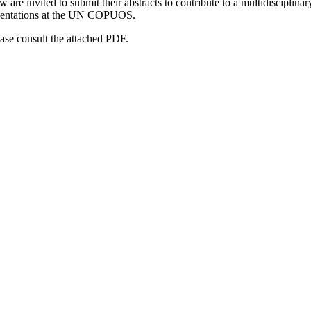
aw are invited to submit their abstracts to contribute to a multidiscipli
presentations at the UN COPUOS.
ease consult the attached PDF.