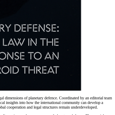
egal dimensions of planetary defence. Coordinated by an editorial team
tical insights into how the international community can develop a
lobal cooperation and legal structures remain underdeveloped.