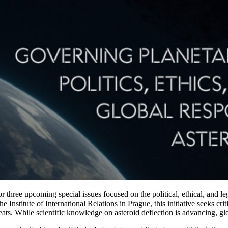
 three upcoming special issues focused on the political, ethical, and l
nstitute of International Relations in Prague, this initiative seeks cri
eats. While scientific knowledge on asteroid deflection is advancing, g