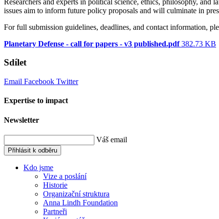
Researchers and experts in political science, ethics, philosophy, and l
issues aim to inform future policy proposals and will culminate in 
For full submission guidelines, deadlines, and contact information, pl
Planetary Defense - call for papers - v3 published.pdf
382.73 KB
Sdílet
Email
Facebook
Twitter
Expertise to impact
Newsletter
Váš email
Přihlásit k odběru
Kdo jsme
Vize a poslání
Historie
Organizační struktura
Anna Lindh Foundation
Partneři