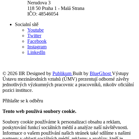
Nerudova 3
118 50 Praha 1 - Malá Strana
IČO: 48546054
Socialní sítě
Youtube
Twitter
Facebook
Instagram
LinkedIn
© 2026 IIR
Designed by
Publikum
Built by
BlueGhost
Výstupy
Ústavu mezinárodních vztahů (ÚMV) prezentují odborné závěry
jednotlivých výzkumných pracovnic a pracovníků, nikoliv oficiální
pozici instituce.
Přihlašte se k odběru
Tento web používá soubory cookie.
Soubory cookie používáme k personalizaci obsahu a reklam,
poskytování funkcí sociálních médií a analýze naší návštěvnosti.
Informace o vašem používání našich stránek také sdílíme s našimi
partnery v oblasti sociálních médií, reklamy a analýzy, kteří je