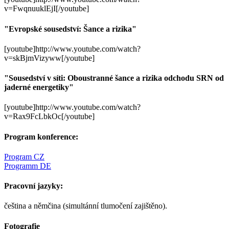
v=FwqnuuklEjI[/youtube]
"Evropské sousedství: Šance a rizika"
[youtube]http://www.youtube.com/watch?
v=skBjmVizyww[/youtube]
"Sousedství v síti: Oboustranné šance a rizika odchodu SRN od
jaderné energetiky"
[youtube]http://www.youtube.com/watch?
v=Rax9FcLbkOc[/youtube]
Program konference:
Program CZ
Programm DE
Pracovní jazyky:
čeština a němčina (simultánní tlumočení zajištěno).
Fotografie