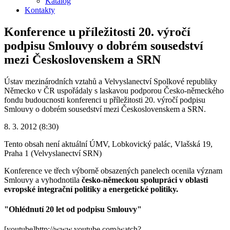
Katalog
Kontakty
Konference u příležitosti 20. výročí
podpisu Smlouvy o dobrém sousedství
mezi Československem a SRN
Ústav mezinárodních vztahů a Velvyslanectví Spolkové republiky
Německo v ČR uspořádaly s laskavou podporou Česko-německého
fondu budoucnosti konferenci u příležitosti 20. výročí podpisu
Smlouvy o dobrém sousedství mezi Československem a SRN.
8. 3. 2012 (8:30)
Tento obsah není aktuální
ÚMV, Lobkovický palác, Vlašská 19,
Praha 1 (Velvyslanectví SRN)
Konference ve třech výborně obsazených panelech ocenila význam
Smlouvy a vyhodnotila
česko-německou spolupráci v oblasti
evropské integrační politiky a energetické politiky.
"Ohlédnutí 20 let od podpisu Smlouvy"
[youtube]http://www.youtube.com/watch?