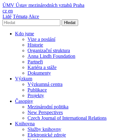
ÚMV
Ústav mezinárodních vztahů Praha
cz
en
Lidé
Témata
Akce
Hledat
Kdo jsme
Vize a poslání
Historie
Organizační struktura
Anna Lindh Foundation
Partneři
Kariéra a stáže
Dokumenty
Výzkum
Výzkumná centra
Publikace
Projekty
Časopisy
Mezinárodní politika
New Perspectives
Czech Journal of International Relations
Knihovna
Služby knihovny
Elektronické zdroje