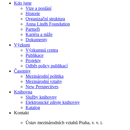
Kdo jsme
Vize a poslání
Historie
Organizační struktura
Anna Lindh Foundation
Partneři
Kariéra a stáže
Dokumenty
Výzkum
Výzkumná centra
Publikace
Projekty
Odběr policy publikací
Časopisy
Mezinárodní politika
Mezinárodní vztahy
New Perspectives
Knihovna
Služby knihovny
Elektronické zdroje knihovny
Katalog
Kontakt
Ústav mezinárodních vztahů Praha, v. v. i.