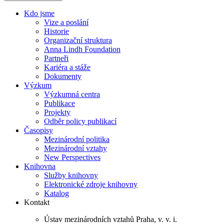
Kdo jsme
Vize a poslání
Historie
Organizační struktura
Anna Lindh Foundation
Partneři
Kariéra a stáže
Dokumenty
Výzkum
Výzkumná centra
Publikace
Projekty
Odběr policy publikací
Časopisy
Mezinárodní politika
Mezinárodní vztahy
New Perspectives
Knihovna
Služby knihovny
Elektronické zdroje knihovny
Katalog
Kontakt
Ústav mezinárodních vztahů Praha, v. v. i.