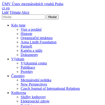
ÚMV
Ústav mezinárodních vztahů Praha
cz
en
Lidé
Témata
Akce
Hledat
Kdo jsme
Vize a poslání
Historie
Organizační struktura
Anna Lindh Foundation
Partneři
Kariéra a stáže
Dokumenty
Výzkum
Výzkumná centra
Publikace
Projekty
Časopisy
Mezinárodní politika
New Perspectives
Czech Journal of International Relations
Knihovna
Služby knihovny
Elektronické zdroje