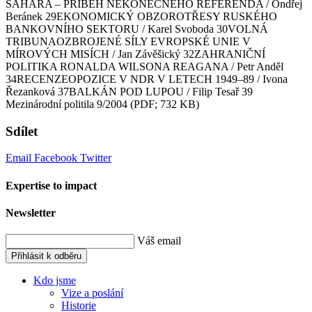
SAHARA – PŘÍBĚH NEKONEČNÉHO REFERENDA / Ondřej
Beránek 29EKONOMICKÝ OBZOROTŘESY RUSKÉHO
BANKOVNÍHO SEKTORU / Karel Svoboda 30VOLNÁ
TRIBUNAOZBROJENÉ SÍLY EVROPSKÉ UNIE V
MÍROVÝCH MISÍCH / Jan Závěšický 32ZAHRANIČNÍ
POLITIKA RONALDA WILSONA REAGANA / Petr Anděl
34RECENZEOPOZICE V NDR V LETECH 1949–89 / Ivona
Řezanková 37BALKÁN POD LUPOU / Filip Tesař 39
Mezinárodní politila 9/2004 (PDF; 732 KB)
Sdílet
Email
Facebook
Twitter
Expertise to impact
Newsletter
Váš email
Přihlásit k odběru
Kdo jsme
Vize a poslání
Historie