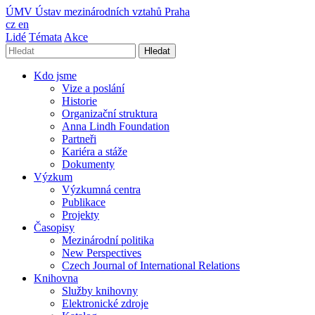
ÚMV
Ústav mezinárodních vztahů Praha
cz
en
Lidé
Témata
Akce
Hledat
Kdo jsme
Vize a poslání
Historie
Organizační struktura
Anna Lindh Foundation
Partneři
Kariéra a stáže
Dokumenty
Výzkum
Výzkumná centra
Publikace
Projekty
Časopisy
Mezinárodní politika
New Perspectives
Czech Journal of International Relations
Knihovna
Služby knihovny
Elektronické zdroje