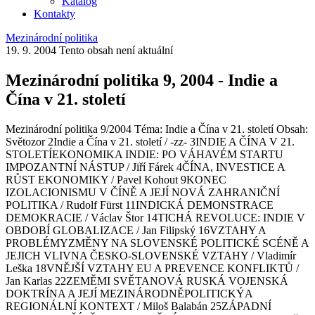
Katalog
Kontakty
Mezinárodní politika
19. 9. 2004
Tento obsah není aktuální
Mezinárodní politika 9, 2004 - Indie a
Čína v 21. století
Mezinárodní politika 9/2004 Téma: Indie a Čína v 21. století Obsah:
Světozor 2Indie a Čína v 21. století / -zz- 3INDIE A ČÍNA V 21.
STOLETÍEKONOMIKA INDIE: PO VÁHAVÉM STARTU
IMPOZANTNÍ NÁSTUP / Jiří Fárek 4ČÍNA, INVESTICE A
RŮST EKONOMIKY / Pavel Kohout 9KONEC
IZOLACIONISMU V ČÍNĚ A JEJÍ NOVÁ ZAHRANIČNÍ
POLITIKA / Rudolf Fürst 11INDICKÁ DEMONSTRACE
DEMOKRACIE / Václav Štor 14TICHÁ REVOLUCE: INDIE V
OBDOBÍ GLOBALIZACE / Jan Filipský 16VZTAHY A
PROBLÉMYZMĚNY NA SLOVENSKÉ POLITICKÉ SCÉNĚ A
JEJICH VLIVNA ČESKO-SLOVENSKÉ VZTAHY / Vladimír
Leška 18VNĚJŠÍ VZTAHY EU A PREVENCE KONFLIKTŮ /
Jan Karlas 22ZEMĚMI SVĚTANOVÁ RUSKÁ VOJENSKÁ
DOKTRÍNA A JEJÍ MEZINÁRODNĚPOLITICKÝA
REGIONÁLNÍ KONTEXT / Miloš Balabán 25ZÁPADNÍ