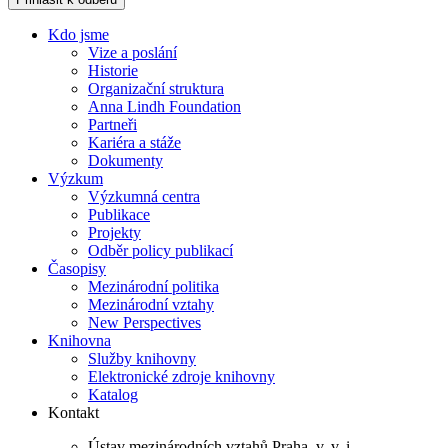
Kdo jsme
Vize a poslání
Historie
Organizační struktura
Anna Lindh Foundation
Partneři
Kariéra a stáže
Dokumenty
Výzkum
Výzkumná centra
Publikace
Projekty
Odběr policy publikací
Časopisy
Mezinárodní politika
Mezinárodní vztahy
New Perspectives
Knihovna
Služby knihovny
Elektronické zdroje knihovny
Katalog
Kontakt
Ústav mezinárodních vztahů Praha, v. v. i.