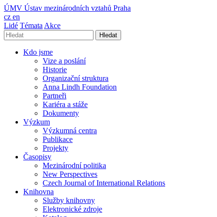
ÚMV
Ústav mezinárodních vztahů Praha
cz
en
Lidé
Témata
Akce
Hledat
Kdo jsme
Vize a poslání
Historie
Organizační struktura
Anna Lindh Foundation
Partneři
Kariéra a stáže
Dokumenty
Výzkum
Výzkumná centra
Publikace
Projekty
Časopisy
Mezinárodní politika
New Perspectives
Czech Journal of International Relations
Knihovna
Služby knihovny
Elektronické zdroje