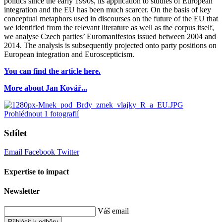
politics since the early 1990s, its application to studies of European
integration and the EU has been much scarcer. On the basis of key
conceptual metaphors used in discourses on the future of the EU that
we identified from the relevant literature as well as the corpus itself,
we analyse Czech parties’ Euromanifestos issued between 2004 and
2014. The analysis is subsequently projected onto party positions on
European integration and Euroscepticism.
You can find the article here.
More about Jan Kovář...
Prohlédnout
1
fotografií
Sdílet
Email
Facebook
Twitter
Expertise to impact
Newsletter
Váš email
Přihlásit k odběru