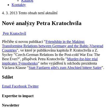
Katalog
Kontakty
4. 3. 2013
Tento obsah není aktuální
Nové analýzy Petra Kratochvíla
Petr Kratochvíl
Přečtěte si novou publikaci "
Friendship in the Making:
Transforming Relations between Germany and the Baltic-Visegrad
Countries
", ve které je publikována kapitola P. Kratochvíla a Z.
Sychry "Czech-German Relations In the Post-cold War Era: The
Best Ever?", příspěvek Petra Kratochvíla "
Murder-for-hire trial
implicates Tymoshenko
" nebo vyjádření k odchodu prezidenta
Václava Klause "
Statt Fanfaren gibt's zum Abschied bittere Satire
".
Sdílet
Email
Facebook
Twitter
Expertise to impact
Newsletter