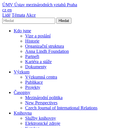
ÚMV
Ústav mezinárodních vztahů Praha
cz
en
Lidé
Témata
Akce
Hledat
Kdo jsme
Vize a poslání
Historie
Organizační struktura
Anna Lindh Foundation
Partneři
Kariéra a stáže
Dokumenty
Výzkum
Výzkumná centra
Publikace
Projekty
Časopisy
Mezinárodní politika
New Perspectives
Czech Journal of International Relations
Knihovna
Služby knihovny
Elektronické zdroje