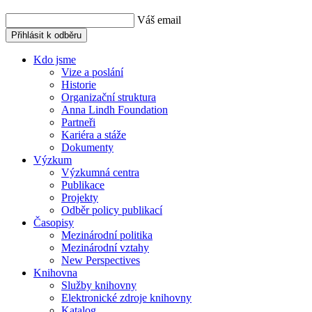
Váš email
Přihlásit k odběru
Kdo jsme
Vize a poslání
Historie
Organizační struktura
Anna Lindh Foundation
Partneři
Kariéra a stáže
Dokumenty
Výzkum
Výzkumná centra
Publikace
Projekty
Odběr policy publikací
Časopisy
Mezinárodní politika
Mezinárodní vztahy
New Perspectives
Knihovna
Služby knihovny
Elektronické zdroje knihovny
Katalog