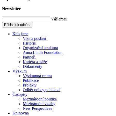
Newsletter
Váš email
Přihlásit k odběru
Kdo jsme
Vize a poslání
Historie
Organizační struktura
Anna Lindh Foundation
Partneři
Kariéra a stáže
Dokumenty
Výzkum
Výzkumná centra
Publikace
Projekty
Odběr policy publikací
Časopisy
Mezinárodní politika
Mezinárodní vztahy
New Perspectives
Knihovna