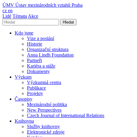
ÚMV
Ústav mezinárodních vztahů Praha
cz
en
Lidé
Témata
Akce
Hledat
Kdo jsme
Vize a poslání
Historie
Organizační struktura
Anna Lindh Foundation
Partneři
Kariéra a stáže
Dokumenty
Výzkum
Výzkumná centra
Publikace
Projekty
Časopisy
Mezinárodní politika
New Perspectives
Czech Journal of International Relations
Knihovna
Služby knihovny
Elektronické zdroje