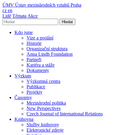
ÚMV
Ústav mezinárodních vztahů Praha
cz
en
Lidé
Témata
Akce
Hledat
Kdo jsme
Vize a poslání
Historie
Organizační struktura
Anna Lindh Foundation
Partneři
Kariéra a stáže
Dokumenty
Výzkum
Výzkumná centra
Publikace
Projekty
Časopisy
Mezinárodní politika
New Perspectives
Czech Journal of International Relations
Knihovna
Služby knihovny
Elektronické zdroje