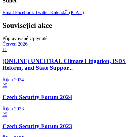
Sdílet
Email
Facebook
Twitter
Kalendář (ICAL)
Související akce
Připravované
Uplynulé
Červen
2026
11
(ONLINE) UNCITRAL Climate Litigation, ISDS
Reform, and State Suppor...
Říjen
2024
25
Czech Security Forum 2024
Říjen
2023
25
Czech Security Forum 2023