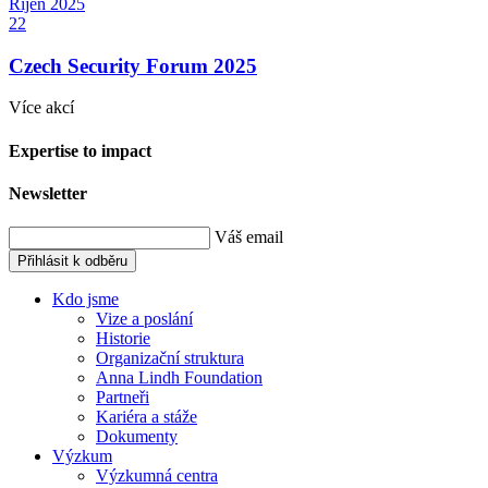
Říjen
2025
22
Czech Security Forum 2025
Více akcí
Expertise to impact
Newsletter
Váš email
Přihlásit k odběru
Kdo jsme
Vize a poslání
Historie
Organizační struktura
Anna Lindh Foundation
Partneři
Kariéra a stáže
Dokumenty
Výzkum
Výzkumná centra