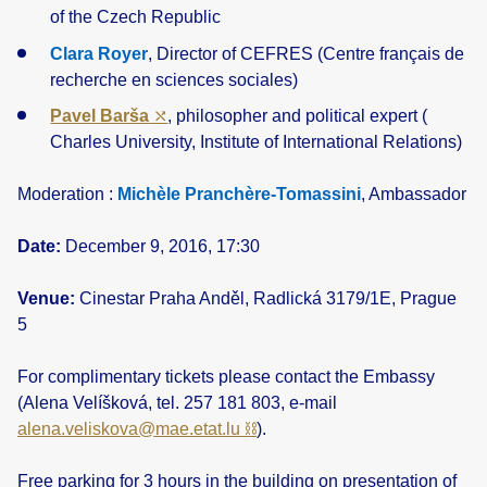
of the Czech Republic
Clara Royer
, Director of CEFRES (Centre français de
recherche en sciences sociales)
Pavel Barša
, philosopher and political expert (
Charles University, Institute of International Relations)
Moderation :
Michèle Pranchère-Tomassini
, Ambassador
Date:
December 9, 2016, 17:30
Venue:
Cinestar Praha Anděl, Radlická 3179/1E, Prague
5
For complimentary tickets please contact the Embassy
(Alena Velíšková, tel. 257 181 803, e-mail
alena.veliskova@mae.etat.lu
).
Free parking for 3 hours in the building on presentation of