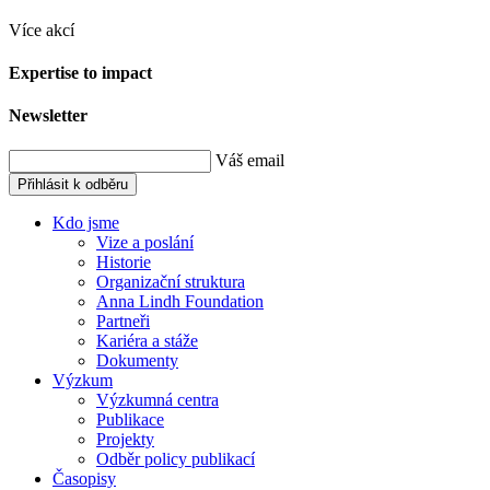
Více akcí
Expertise to impact
Newsletter
Váš email
Přihlásit k odběru
Kdo jsme
Vize a poslání
Historie
Organizační struktura
Anna Lindh Foundation
Partneři
Kariéra a stáže
Dokumenty
Výzkum
Výzkumná centra
Publikace
Projekty
Odběr policy publikací
Časopisy