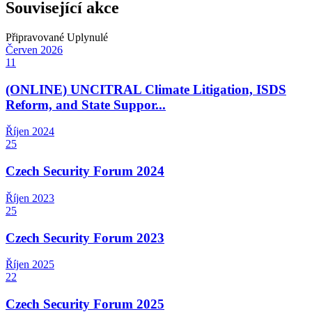
Související akce
Připravované
Uplynulé
Červen
2026
11
(ONLINE) UNCITRAL Climate Litigation, ISDS
Reform, and State Suppor...
Říjen
2024
25
Czech Security Forum 2024
Říjen
2023
25
Czech Security Forum 2023
Říjen
2025
22
Czech Security Forum 2025