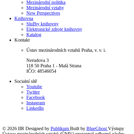
Mezinárodní politika
Mezinárodní vztahy
New Perspectives
Knihovna
Služby knihovny
Elektronické zdroje knihovny
Katalog
Kontakt
Ústav mezinárodních vztahů Praha, v. v. i.
Nerudova 3
118 50 Praha 1 - Malá Strana
IČO: 48546054
Socialní sítě
Youtube
Twitter
Facebook
Instagram
LinkedIn
© 2026 IIR
Designed by
Publikum
Built by
BlueGhost
Výstupy
Ústavu mezinárodních vztahů (ÚMV) prezentují odborné závěry