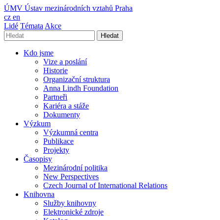
ÚMV
Ústav mezinárodních vztahů Praha
cz
en
Lidé
Témata
Akce
Hledat
Kdo jsme
Vize a poslání
Historie
Organizační struktura
Anna Lindh Foundation
Partneři
Kariéra a stáže
Dokumenty
Výzkum
Výzkumná centra
Publikace
Projekty
Časopisy
Mezinárodní politika
New Perspectives
Czech Journal of International Relations
Knihovna
Služby knihovny
Elektronické zdroje