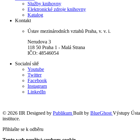
Služby knihovny
Elektronické zdroje knihovny
Katalog
Kontakt
Ústav mezinárodních vztahů Praha, v. v. i.
Nerudova 3
118 50 Praha 1 - Malá Strana
IČO: 48546054
Socialní sítě
Youtube
Twitter
Facebook
Instagram
LinkedIn
© 2026 IIR
Designed by
Publikum
Built by
BlueGhost
Výstupy Ústav
instituce.
Přihlašte se k odběru
Tento web používá soubory cookie.