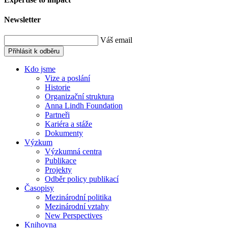
Newsletter
Váš email
Přihlásit k odběru
Kdo jsme
Vize a poslání
Historie
Organizační struktura
Anna Lindh Foundation
Partneři
Kariéra a stáže
Dokumenty
Výzkum
Výzkumná centra
Publikace
Projekty
Odběr policy publikací
Časopisy
Mezinárodní politika
Mezinárodní vztahy
New Perspectives
Knihovna