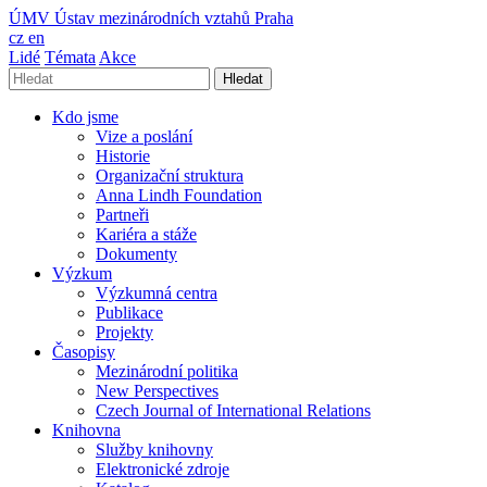
ÚMV
Ústav mezinárodních vztahů Praha
cz
en
Lidé
Témata
Akce
Hledat
Kdo jsme
Vize a poslání
Historie
Organizační struktura
Anna Lindh Foundation
Partneři
Kariéra a stáže
Dokumenty
Výzkum
Výzkumná centra
Publikace
Projekty
Časopisy
Mezinárodní politika
New Perspectives
Czech Journal of International Relations
Knihovna
Služby knihovny
Elektronické zdroje