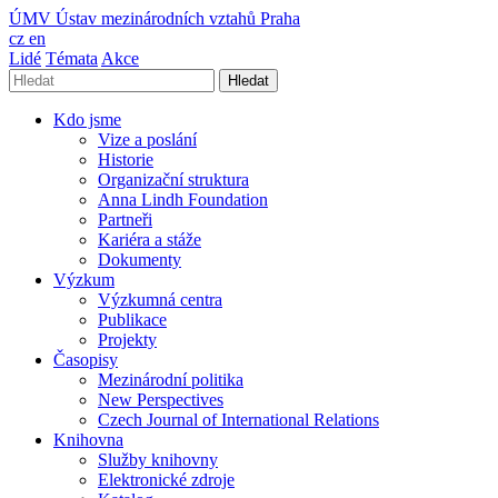
ÚMV
Ústav mezinárodních vztahů Praha
cz
en
Lidé
Témata
Akce
Hledat
Kdo jsme
Vize a poslání
Historie
Organizační struktura
Anna Lindh Foundation
Partneři
Kariéra a stáže
Dokumenty
Výzkum
Výzkumná centra
Publikace
Projekty
Časopisy
Mezinárodní politika
New Perspectives
Czech Journal of International Relations
Knihovna
Služby knihovny
Elektronické zdroje