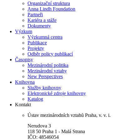
Organizační struktura
Anna Lindh Foundation
Partneři
Kariéra a stáže
Dokumenty
Výzkum
Výzkumná centra
Publikace
Projekty
Odběr policy publikací
Časopisy
Mezinárodní politika
Mezinárodní vztahy
New Perspectives
Knihovna
Služby knihovny
Elektronické zdroje knihovny
Katalog
Kontakt
Ústav mezinárodních vztahů Praha, v. v. i.
Nerudova 3
118 50 Praha 1 - Malá Strana
IČO: 48546054