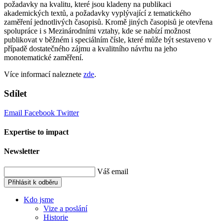
požadavky na kvalitu, které jsou kladeny na publikaci
akademických textů, a požadavky vyplývající z tematického
zaměření jednotlivých časopisů. Kromě jiných časopisů je otevřena
spolupráce i s Mezinárodními vztahy, kde se nabízí možnost
publikovat v běžném i speciálním čísle, které může být sestaveno v
případě dostatečného zájmu a kvalitního návrhu na jeho
monotematické zaměření.
Více informací naleznete
zde
.
Sdílet
Email
Facebook
Twitter
Expertise to impact
Newsletter
Váš email
Přihlásit k odběru
Kdo jsme
Vize a poslání
Historie