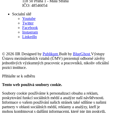
118 50 Praha 1 - Malá Strana
IČO: 48546054
Socialní sítě
Youtube
Twitter
Facebook
Instagram
LinkedIn
© 2026 IIR
Designed by
Publikum
Built by
BlueGhost
Výstupy
Ústavu mezinárodních vztahů (ÚMV) prezentují odborné závěry
jednotlivých výzkumných pracovnic a pracovníků, nikoliv oficiální
pozici instituce.
Přihlašte se k odběru
Tento web používá soubory cookie.
Soubory cookie používáme k personalizaci obsahu a reklam,
poskytování funkcí sociálních médií a analýze naší návštěvnosti.
Informace o vašem používání našich stránek také sdílíme s našimi
partnery v oblasti sociálních médií, reklamy a analýzy, kteří je
mohou kombinovat s dalšími informacemi, které jste jim poskytli,