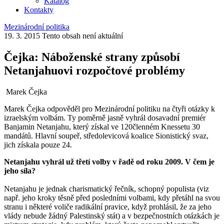
Katalog
Kontakty
Mezinárodní politika
19. 3. 2015
Tento obsah není aktuální
Čejka: Náboženské strany způsobí
Netanjahuovi rozpočtové problémy
Marek Čejka
Marek Čejka odpověděl pro Mezinárodní politiku na čtyři otázky k
izraelským volbám. Ty poměrně jasně vyhrál dosavadní premiér
Banjamin Netanjahu, který získal ve 120členném Knessetu 30
mandátů. Hlavní soupeř, středolevicová koalice Sionistický svaz,
jich získala pouze 24.
Netanjahu vyhrál už třetí volby v řadě od roku 2009. V čem je
jeho síla?
Netanjahu je jednak charismatický řečník, schopný populista (viz
např. jeho kroky těsně před posledními volbami, kdy přetáhl na svou
stranu i některé voliče radikální pravice, když prohlásil, že za jeho
vlády nebude žádný Palestinský stát) a v bezpečnostních otázkách je