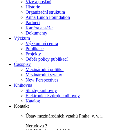
Vize a poslání
Historie
Organizační struktura
Anna Lindh Foundation
Partneři
Kariéra a stáže
Dokumenty
Výzkum
Výzkumná centra
Publikace
Projekty
Odběr policy publikací
Časopisy
Mezinárodní politika
Mezinárodní vztahy
New Perspectives
Knihovna
Služby knihovny
Elektronické zdroje knihovny
Katalog
Kontakt
Ústav mezinárodních vztahů Praha, v. v. i.
Nerudova 3