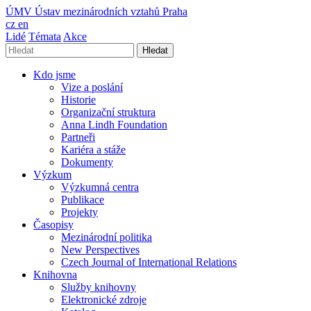
ÚMV
Ústav mezinárodních vztahů Praha
cz
en
Lidé
Témata
Akce
Hledat
Kdo jsme
Vize a poslání
Historie
Organizační struktura
Anna Lindh Foundation
Partneři
Kariéra a stáže
Dokumenty
Výzkum
Výzkumná centra
Publikace
Projekty
Časopisy
Mezinárodní politika
New Perspectives
Czech Journal of International Relations
Knihovna
Služby knihovny
Elektronické zdroje