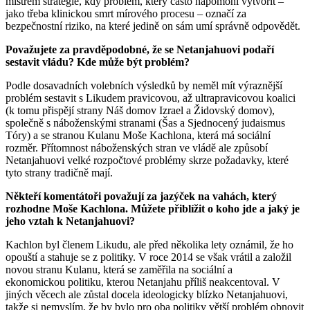
mistrem strategie, kdy problém, který často napomohl vytvořit –
jako třeba klinickou smrt mírového procesu – označí za
bezpečnostní riziko, na které jedině on sám umí správně odpovědět.
Považujete za pravděpodobné, že se Netanjahuovi podaří
sestavit vládu? Kde může být problém?
Podle dosavadních volebních výsledků by neměl mít výraznější
problém sestavit s Likudem pravicovou, až ultrapravicovou koalici
(k tomu přispějí strany Náš domov Izrael a Židovský domov),
společně s náboženskými stranami (Šas a Sjednocený judaismus
Tóry) a se stranou Kulanu Moše Kachlona, která má sociální
rozměr. Přítomnost náboženských stran ve vládě ale způsobí
Netanjahuovi velké rozpočtové problémy skrze požadavky, které
tyto strany tradičně mají.
Někteří komentátoři považují za jazýček na vahách, který
rozhodne Moše Kachlona. Můžete přiblížit o koho jde a jaký je
jeho vztah k Netanjahuovi?
Kachlon byl členem Likudu, ale před několika lety oznámil, že ho
opouští a stahuje se z politiky. V roce 2014 se však vrátil a založil
novou stranu Kulanu, která se zaměřila na sociální a
ekonomickou politiku, kterou Netanjahu příliš neakcentoval. V
jiných věcech ale zůstal docela ideologicky blízko Netanjahuovi,
takže si nemyslím, že by bylo pro oba politiky větší problém obnovit