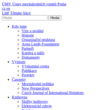
ÚMV
Ústav mezinárodních vztahů Praha
cz
en
Lidé
Témata
Akce
Hledat
Kdo jsme
Vize a poslání
Historie
Organizační struktura
Anna Lindh Foundation
Partneři
Kariéra a stáže
Dokumenty
Výzkum
Výzkumná centra
Publikace
Projekty
Časopisy
Mezinárodní politika
New Perspectives
Czech Journal of International Relations
Knihovna
Služby knihovny
Elektronické zdroje