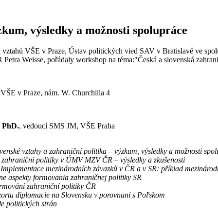
ýzkum, výsledky a možnosti spolupráce
h vztahů VŠE v Praze, Ústav politických vied SAV v Bratislavě ve sp
ČR Petra Weisse, pořádaly workshop na téma:"Česká a slovenská zahrani
 VŠE v Praze, nám. W. Churchilla 4
, PhD.
, vedoucí SMS JM, VŠE Praha
venské vztahy a zahraniční politika – výzkum, výsledky a možnosti spo
é zahraniční politiky v ÚMV MZV ČR – výsledky a zkušenosti
:
Implementace mezinárodních závazků v ČR a v SR: příklad mezinárod
ne aspekty formovania zahraničnej politiky SR
ormování zahraniční politiky ČR
ezortu diplomacie na Slovensku v porovnaní s Poľskom
e politických strán