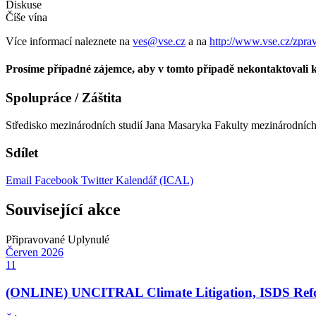
Diskuse
Číše vína
Více informací naleznete na
ves@vse.cz
a na
http://www.vse.cz/zpra
Prosíme případné zájemce, aby v tomto případě nekontaktovali k
Spolupráce / Záštita
Středisko mezinárodních studií Jana Masaryka Fakulty mezinárodních
Sdílet
Email
Facebook
Twitter
Kalendář (ICAL)
Související akce
Připravované
Uplynulé
Červen
2026
11
(ONLINE) UNCITRAL Climate Litigation, ISDS Refor