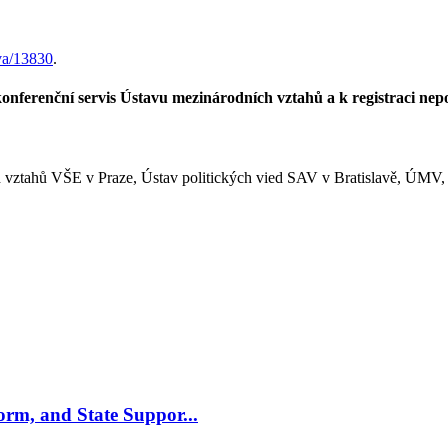
va/13830
.
onferenční servis Ústavu mezinárodních vztahů a k registraci nepo
 vztahů VŠE v Praze, Ústav politických vied SAV v Bratislavě, ÚMV, S
m, and State Suppor...