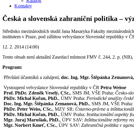
Katalog
Kontakty
Česká a slovenská zahraniční politika – v
Středisko mezinárodních studií Jana Masaryka Fakulty mezinárodníc
institutem v Praze, pod záštitou velvyslance Slovenské republiky v 
12. 2. 2014 (14:00)
Tento obsah není aktuální
Zasedací místnost FMV č. 244, 2. p. (NB),
Program:
Přivítání účastníků a zahájení,
doc. Ing. Mgr. Štěpánka Zemanová
Vystoupení velvyslance Slovenské republiky v ČR
Petra Weisse
Prof. PhDr. Zdeněk Veselý, CSc.
, SMS JM, VŠE Praha:
Česko-slo
PhDr. Michal Kořan, PhD.
, ÚMV Praha:
Periodické analýzy česk
Doc. Ing. Mgr. Štěpánka Zemanová, PhD.
, SMS JM, VŠE Praha
PhDr. Peter Weiss, CSc.
, MZV SR:
Ústavno-právne a inštitucionál
PhDr. Michal Kořan, PhD.
, ÚMV Praha:
Institucionální aspekty f
Mgr. Juraj Marušiak, PhD.
, ÚPV SAV:
Inštitucionálne reformy r
Mgr. Norbert Kmeť, CSc.
, ÚPV SAV:
Zahraničná politika v agend