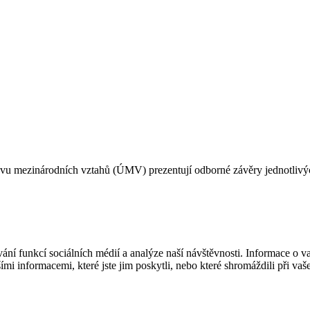
u mezinárodních vztahů (ÚMV) prezentují odborné závěry jednotlivých
í funkcí sociálních médií a analýze naší návštěvnosti. Informace o vaš
mi informacemi, které jste jim poskytli, nebo které shromáždili při vaš