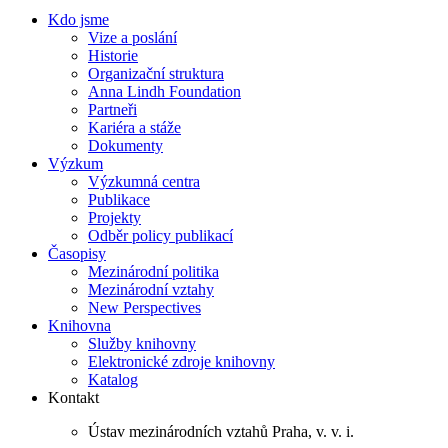
Kdo jsme
Vize a poslání
Historie
Organizační struktura
Anna Lindh Foundation
Partneři
Kariéra a stáže
Dokumenty
Výzkum
Výzkumná centra
Publikace
Projekty
Odběr policy publikací
Časopisy
Mezinárodní politika
Mezinárodní vztahy
New Perspectives
Knihovna
Služby knihovny
Elektronické zdroje knihovny
Katalog
Kontakt
Ústav mezinárodních vztahů Praha, v. v. i.