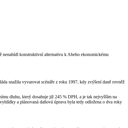
ně nenabídl konstruktivní alternativu k Abeho ekonomickému
láda snažila vyvarovat scénáře z roku 1997, kdy zvýšení daně rovněž
ímu dluhu, který dosahuje již 245 % DPH, a je tak nejvyšším na
í vyhlídky a plánovaná daňová úprava byla tedy odložena o dva roky