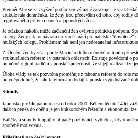
Premiér Abe se za zvýšení podílu žen výrazně zasazuje. Je však těžké 
artikulovala domněnku, že ženy jsou především od toho, aby rodily d
regulovaného přílivu cizinců a japonských žen.
Je otázkou nakolik může začlenění žen ovlivnit politická podpora. Sp
kolegy. Ženy tak po návratu do zaměstnání po mateřské “dovolené” ra
mužských kolegů. Problémem tak není jen nedostatečná infrastruktura, 
Začlenění žen by však podle Mezinárodního měnového fondu přineslo 
strukturálních reforem i v ostatních oblastech: Existuje povědomí o p
poměrně rigidní tradiční japonské společnosti, že si její realizaci lze je
Úloha vlády se tak pozvolna proměňuje z tahouna reforem do role moti
pravděpodobné, že sílu k reformám dodají Japonsku vyjednávané do
Stimuly
Japonsko prožilo pátou recesi od roku 2000. Během těchto 14 let zaži
dalších peněz do oběhu je jen krátkodobým řešením a ekonomiku lze 
Balíčky a stimuly fungují v případě pozitivních vyhlídek, kdy domácnos
spotřebě motivovala.
Příležitosti pro český export