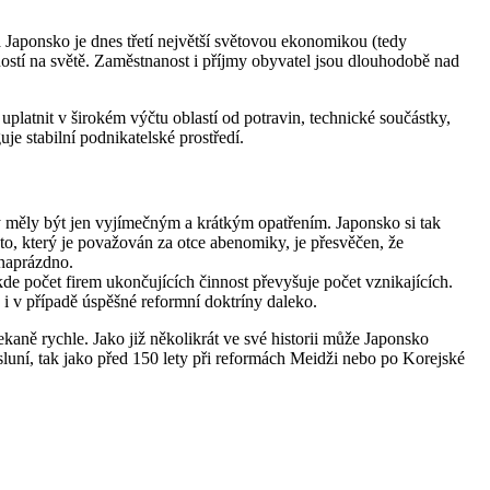
Japonsko je dnes třetí největší světovou ekonomikou (tedy
stí na světě. Zaměstnanost i příjmy obyvatel jsou dlouhodobě nad
platnit v širokém výčtu oblastí od potravin, technické součástky,
je stabilní podnikatelské prostředí.
by měly být jen vyjímečným a krátkým opatřením. Japonsko si tak
o, který je považován za otce abenomiky, je přesvěčen, že
 naprázdno.
de počet firem ukončujících činnost převyšuje počet vznikajících.
e i v případě úspěšné reformní doktríny daleko.
ně rychle. Jako již několikrát ve své historii může Japonsko
sluní, tak jako před 150 lety při reformách Meidži nebo po Korejské