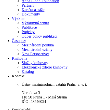
Anna Lindh Foundation
Partneři
Kariéra a stáže
Dokumenty
Výzkum
Výzkumná centra
Publikace
Projekty
Odběr policy publikací
Časopisy
Mezinárodní politika
Mezinárodní vztahy
New Perspectives
Knihovna
Služby knihovny
Elektronické zdroje knihovny
Katalog
Kontakt
Ústav mezinárodních vztahů Praha, v. v. i.
Nerudova 3
118 50 Praha 1 - Malá Strana
IČO: 48546054
Socialní sítě