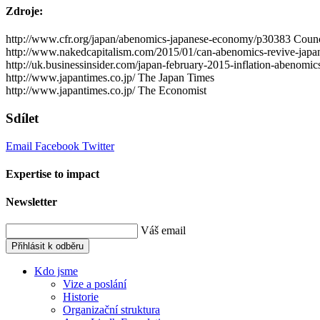
Zdroje:
http://www.cfr.org/japan/abenomics-japanese-economy/p30383 Counci
http://www.nakedcapitalism.com/2015/01/can-abenomics-revive-jap
http://uk.businessinsider.com/japan-february-2015-inflation-abenomi
http://www.japantimes.co.jp/ The Japan Times
http://www.japantimes.co.jp/ The Economist
Sdílet
Email
Facebook
Twitter
Expertise to impact
Newsletter
Váš email
Přihlásit k odběru
Kdo jsme
Vize a poslání
Historie
Organizační struktura