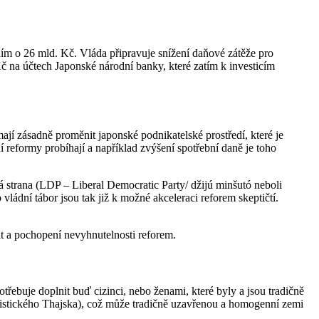
ěním o 26 mld. Kč. Vláda připravuje snížení daňové zátěže pro
č na účtech Japonské národní banky, které zatím k investicím
 mají zásadně proměnit japonské podnikatelské prostředí, které je
 reformy probíhají a například zvýšení spotřební daně je toho
 strana (LDP – Liberal Democratic Party/ džijú minšutó neboli
ádní tábor jsou tak již k možné akceleraci reforem skeptičtí.
it a pochopení nevyhnutelnosti reforem.
řebuje doplnit buď cizinci, nebo ženami, které byly a jsou tradičně
dhistického Thajska), což může tradičně uzavřenou a homogenní zemi