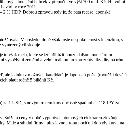
il nový stimulační balíček v přepočtu ve výši 700 mld. Kč. Hlavními
 havárii v roce 2011.
– 2 % HDP. Dobrou zprávou tedy je, že pátá recese japonské
tožňovala. V poslední době však roste nespokojenost s intenzitou, s
 vymezený cíl sleduje.
 to však meta, které se lze přiblížit pouze dalším monetárním
mi vyspělými zeměmi a velmi reálnou hrozbu ztráty likvidity na trhu
, ale jedním z možných kandidátů je Japonská pošta (rovněž i devátá
ích platit ročně 5 biliónů Kč.
Yen) za 1 USD, s novým rokem kurs dočasně spadnul na 118 JPY za
py. Snížení ceny v době vypnutých atomových elektráren zlevňuje
y. Malé a střední firmy i přes levnou ropu pociťují dopady kursu na