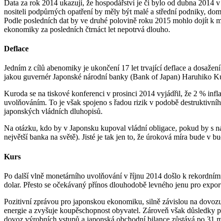
Data za rok 2014 ukazují, že hospodářství je či bylo od dubna 2014 
nositeli podpůrných opatření by měly být malé a střední podniky, dom
Podle posledních dat by ve druhé polovině roku 2015 mohlo dojít k 
ekonomiky za posledních čtrnáct let nepotrvá dlouho.
Deflace
Jedním z cílů abenomiky je ukončení 17 let trvající deflace a dosaže
jakou guvernér Japonské národní banky (Bank of Japan) Haruhiko Kur
Kuroda se na tiskové konferenci v prosinci 2014 vyjádřil, že 2 % in
uvolňováním. To je však spojeno s řadou rizik v podobě destruktivníh
japonských vládních dluhopisů.
Na otázku, kdo by v Japonsku kupoval vládní obligace, pokud by s n
největší banka na světě). Jisté je tak jen to, že úroková míra bude 
Kurs
Po další vlně monetárního uvolňování v říjnu 2014 došlo k rekordn
dolar. Přesto se očekávaný přínos dlouhodobě levného jenu pro export
Pozitivní zprávou pro japonskou ekonomiku, silně závislou na dovozu
energie a zvyšuje koupěschopnost obyvatel. Zároveň však důsledky pok
dovoz výrobních vstupů a japonská obchodní bilance zůstává po 31 mě