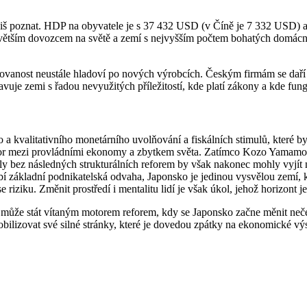
liš poznat. HDP na obyvatele je s 37 432 USD (v Číně je 7 332 USD) a 
větším dovozcem na světě a zemí s nejvyšším počtem bohatých domácno
urovanost neustále hladoví po nových výrobcích. Českým firmám se daří u
vuje zemi s řadou nevyužitých příležitostí, kde platí zákony a kde fungu
 a kvalitativního monetárního uvolňování a fiskálních stimulů, které 
ozpor mezi provládními ekonomy a zbytkem světa. Zatímco Kozo Yamamot
uly bez následných strukturálních reforem by však nakonec mohly vyjít
bí základní podnikatelská odvaha, Japonsko je jedinou vysvělou zemí, k
iziku. Změnit prostředí i mentalitu lidí je však úkol, jehož horizont j
ůže stát vítaným motorem reforem, kdy se Japonsko začne měnit nečeka
bilizovat své silné stránky, které je dovedou zpátky na ekonomické vý