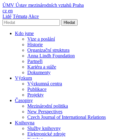
ÚMV
Ústav mezinárodních vztahů Praha
cz
en
Lidé
Témata
Akce
Hledat
Kdo jsme
Vize a poslání
Historie
Organizační struktura
Anna Lindh Foundation
Partneři
Kariéra a stáže
Dokumenty
Výzkum
Výzkumná centra
Publikace
Projekty
Časopisy
Mezinárodní politika
New Perspectives
Czech Journal of International Relations
Knihovna
Služby knihovny
Elektronické zdroje