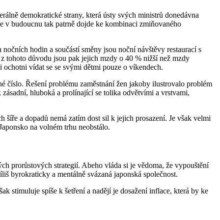
berálně demokratické strany, která ústy svých ministrů donedávna
, že v budoucnu tak patrně dojde ke kombinaci zmiňovaného
 nočních hodin a součástí směny jsou noční návštěvy restaurací s
ě z tohoto důvodu jsou pak jejich mzdy o 40 % nižší než mzdy
li ochotni vídat se se svými dětmi pouze o víkendech.
é číslo. Řešení problému zaměstnání žen jakoby ilustrovalo problém
ásadní, hluboká a prolínající se tolika odvětvími a vrstvami,
 šíře a dopadů nemá zatím dost sil k jejich prosazení. Je však velmi
aponsko na volném trhu neobstálo.
ých prorůstových strategií. Abeho vláda si je vědoma, že vypouštění
liš byrokraticky a mentálně svázaná japonská společnost.
k stimuluje spíše k šetření a nadějí je dosažení inflace, která by ke