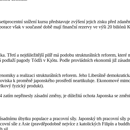
setiprocentní snížení kursu představuje zvýšení jejich zisku před zdan
porace však v současné době mají finanční rezervy ve výši 20 biliónů K
ka. Třetí a nejdůležitější pilíř má podobu strukturálních reforem, které
á podlaží pagody Tódži v Kjótu. Podle provládních ekonomů již zásadní
omiky a realizaci strukturálních reforem. Jeho Liberálně demokratická
noviska k proměně japonského prostředí neartikuluje. Ekonomové mimo vl
lkový fyzický produkt).
4 zatím nepřinesly zásadní změny, je důležitá ochota Japonska se změn
sadnímu úbytku populace a pracovní síly. Japonský trh pracovní síly pot
acovní síle z Asie (pravděpodobně nejvíce z katolických Filipín a bud
 sil.