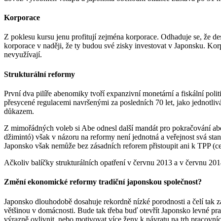
Korporace
Z poklesu kursu jenu profitují zejména korporace. Odhaduje se, že de
korporace v naději, že ty budou své zisky investovat v Japonsku. Kor
nevyužívají.
Strukturální reformy
První dva pilíře abenomiky tvoří expanzivní monetární a fiskální politi
přesycené regulacemi navršenými za posledních 70 let, jako jednotliv
důkazem.
Z mimořádných voleb si Abe odnesl další mandát pro pokračování aben
džimintó) však v názoru na reformy není jednotná a veřejnost svá sta
Japonsko však nemůže bez zásadních reforem přistoupit ani k TPP (ce
Ačkoliv balíčky strukturálních opatření v červnu 2013 a v červnu 201
Změní ekonomické reformy tradiční japonskou společnost?
Japonsko dlouhodobě dosahuje rekordně nízké porodnosti a čelí tak zá
většinou v domácnosti. Bude tak třeba buď otevřít Japonsko levné pr
výrazně ovlivnit, nebo motivovat více ženy k návratu na trh pracovních