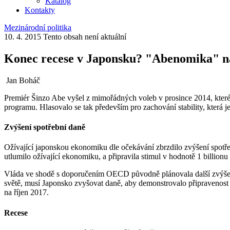
Katalog
Kontakty
Mezinárodní politika
10. 4. 2015
Tento obsah není aktuální
Konec recese v Japonsku? "Abenomika" na
Jan Boháč
Premiér Šinzo Abe vyšel z mimořádných voleb v prosince 2014, které
programu. Hlasovalo se tak především pro zachování stability, která
Zvýšení spotřební daně
Ožívající japonskou ekonomiku dle očekávání zbrzdilo zvýšení spotře
utlumilo ožívající ekonomiku, a připravila stimul v hodnotě 1 billio
Vláda ve shodě s doporučením OECD původně plánovala další zvýšení
světě, musí Japonsko zvyšovat daně, aby demonstrovalo připravenost 
na říjen 2017.
Recese