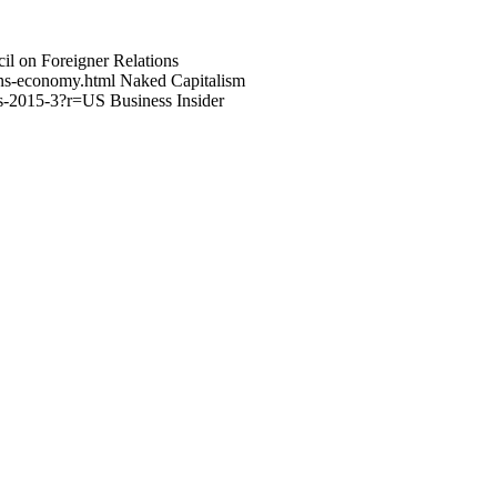
l on Foreigner Relations
ans-economy.html Naked Capitalism
cs-2015-3?r=US Business Insider