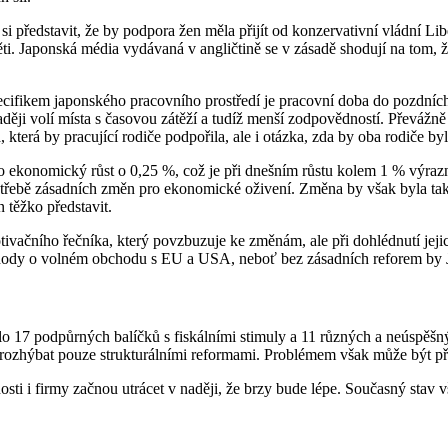
si představit, že by podpora žen měla přijít od konzervativní vládní Li
ěti. Japonská média vydávaná v angličtině se v zásadě shodují na tom
ecifikem japonského pracovního prostředí je pracovní doba do pozdních
ději volí místa s časovou zátěží a tudíž menší zodpovědností. Převážn
která by pracující rodiče podpořila, ale i otázka, zda by oba rodiče by
ekonomický růst o 0,25 %, což je při dnešním růstu kolem 1 % výrazn
otřebě zásadních změn pro ekonomické oživení. Změna by však byla tak z
n těžko představit.
vačního řečníka, který povzbuzuje ke změnám, ale při dohlédnutí jejich
hody o volném obchodu s EU a USA, neboť bez zásadních reforem by J
lo 17 podpůrných balíčků s fiskálními stimuly a 11 různých a neúspěšn
rozhýbat pouze strukturálními reformami. Problémem však může být pří
ti i firmy začnou utrácet v naději, že brzy bude lépe. Současný stav vša