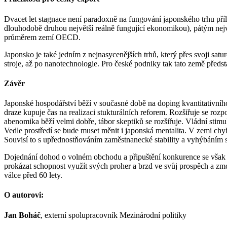
Dvacet let stagnace není paradoxně na fungování japonského trhu pří
dlouhodobě druhou největší reálně fungující ekonomikou), pátým nej
průměrem zemí OECD.
Japonsko je také jedním z nejnasycenějších trhů, který přes svoji sat
stroje, až po nanotechnologie. Pro české podniky tak tato země předsta
Závěr
Japonské hospodářství běží v současné době na doping kvantitativního
draze kupuje čas na realizaci stukturálních reforem. Rozšiřuje se r
abenomika běží velmi dobře, tábor skeptiků se rozšiřuje. Vládní stim
Vedle prostředí se bude muset měnit i japonská mentalita. V zemi chy
Souvisí to s upřednostňováním zaměstnanecké stability a vyhýbáním se r
Dojednání dohod o volném obchodu a připuštění konkurence se však m
prokázat schopnost využít svých proher a brzd ve svůj prospěch a zmo
válce před 60 lety.
O autorovi:
Jan Boháč
, externí spolupracovník Mezinárodní politiky