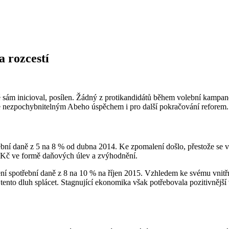
 rozcestí
 sám inicioval, posílen. Žádný z protikandidátů během volební kampa
 je nezpochybnitelným Abeho úspěchem i pro další pokračování reforem.
bní daně z 5 na 8 % od dubna 2014. Ke zpomalení došlo, přestože se v
nu Kč ve formě daňových úlev a zvýhodnění.
 spotřební daně z 8 na 10 % na říjen 2015. Vzhledem ke svému vnitřn
tento dluh splácet. Stagnující ekonomika však potřebovala pozitivnějš