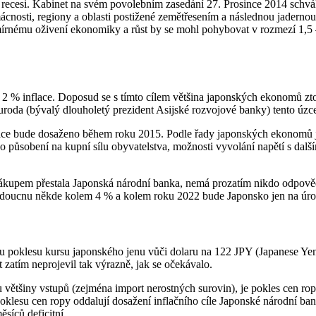
v recesi. Kabinet na svém povolebním zasedání 27. Prosince 2014 schvál
ácnosti, regiony a oblasti postižené zemětřesením a následnou jadernou
mírnému oživení ekonomiky a růst by se mohl pohybovat v rozmezí 1,5 
ní 2 % inflace. Doposud se s tímto cílem většina japonských ekonomů zto
oda (bývalý dlouholetý prezident Asijské rozvojové banky) tento úzce
flace bude dosaženo během roku 2015. Podle řady japonských ekonomů je
o působení na kupní sílu obyvatelstva, možnosti vyvolání napětí s další
ákupem přestala Japonská národní banka, nemá prozatím nikdo odpověď
v budoucnu někde kolem 4 % a kolem roku 2022 bude Japonsko jen na úroc
ímu poklesu kursu japonského jenu vůči dolaru na 122 JPY (Japanese 
 zatím neprojevil tak výrazně, jak se očekávalo.
 většiny vstupů (zejména import nerostných surovin), je pokles cen ro
lesu cen ropy oddalují dosažení inflačního cíle Japonské národní bank
síců deficitní.