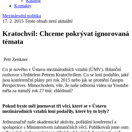
Katalog
Kontakty
Mezinárodní politika
17. 2. 2015
Tento obsah není aktuální
Kratochvíl: Chceme pokrývat ignorovaná
témata
Petr Zenkner
Co je nového v Ústavu mezinárodních vztahů (ÚMV). Bilanční
rozhovor s ředitelem Petrem Kratochvílem. Co se loni podařilo, jaké
jsou konferenční plány pro rok 2015 nebo jak se promění časopis
Perspectives. Mimochodem, víte, že naše odborná videa na Youtube
měla za minulý rok 27 tisíc zhlédnutí?
Pokud byste měl jmenovat tři věci, které se v Ústavu
mezinárodních vztahů loni podařily, které by to byly?
Jednoznačně naše akademické aktivity, pořádání konferencí a
spolupráce s Ministerstvem zahraničních věcí. Publikovali jsme osm