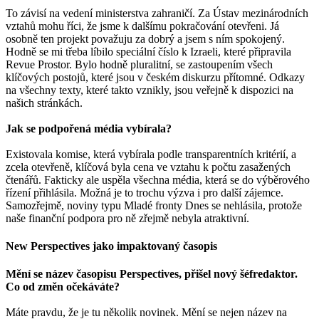
To závisí na vedení ministerstva zahraničí. Za Ústav mezinárodních
vztahů mohu říci, že jsme k dalšímu pokračování otevřeni. Já
osobně ten projekt považuju za dobrý a jsem s ním spokojený.
Hodně se mi třeba líbilo speciální číslo k Izraeli, které připravila
Revue Prostor. Bylo hodně pluralitní, se zastoupením všech
klíčových postojů, které jsou v českém diskurzu přítomné. Odkazy
na všechny texty, které takto vznikly, jsou veřejně k dispozici na
našich stránkách.
Jak se podpořená média vybírala?
Existovala komise, která vybírala podle transparentních kritérií, a
zcela otevřeně, klíčová byla cena ve vztahu k počtu zasažených
čtenářů. Fakticky ale uspěla všechna média, která se do výběrového
řízení přihlásila. Možná je to trochu výzva i pro další zájemce.
Samozřejmě, noviny typu Mladé fronty Dnes se nehlásila, protože
naše finanční podpora pro ně zřejmě nebyla atraktivní.
New Perspectives jako impaktovaný časopis
Mění se název časopisu Perspectives, přišel nový šéfredaktor.
Co od změn očekáváte?
Máte pravdu, že je tu několik novinek. Mění se nejen název na