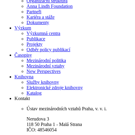
Organizační struktura
Anna Lindh Foundation
Partneři
Kariéra a stáže
Dokumenty
Výzkum
Výzkumná centra
Publikace
Projekty
Odběr policy publikací
Časopisy
Mezinárodní politika
Mezinárodní vztahy
New Perspectives
Knihovna
Služby knihovny
Elektronické zdroje knihovny
Katalog
Kontakt
Ústav mezinárodních vztahů Praha, v. v. i.
Nerudova 3
118 50 Praha 1 - Malá Strana
IČO: 48546054