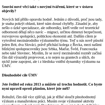
Souvisí nové věci také s novými tvářemi, které se v ústavu
objevily?
Nových lidí přišlo opravdu hodně. Jedním z důvodů, proč jsou tady,
je snaha pokrýt oblasti, které nám dosud chyběly. Zásadní je, aby
nešlo o úzké specializace, ale odborníky, kteří vedle své teoretické
odbornosti dělají něco navíc – migraci, určitou dimenzi bezpečnosti,
rozvojovou spolupráci, politickou ekonomii atd. Dalším cílem je
vytvoření mezinárodního výzkumného týmu. Teď u nás nově působí
jeden Brit, dva Slováci, právě přichází kolega z Řecka, mezi našimi
blízkými spolupracovníky jsou Srbka, Maďar, Švéd, Francouzka
nebo také Slovinec. Myslím, že se nový mezinárodní rozměr začíná
čím dál výrazněji projevovat, a to nejen na grantech a sítích, do
nichž jsme zapojeni, ale i z hlediska vnitřní dynamiky výzkumu na
ÚMV.
Dlouhodobé cíle ÚMV
Jste ředitel od roku 2013 a můžete už trochu hodnotit. Co byste
nyní upravil oproti plánům, které jste měl?
Bohužel, čím dál více zjišťuji, jak je těžké sloučit plnohodnotný
výzkum a manažerskou práci. Musím svoje výzkumné aktivity