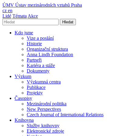
ÚMV
Ústav mezinárodních vztahů Praha
cz
en
Lidé
Témata
Akce
Hledat
Kdo jsme
Vize a poslání
Historie
Organizační struktura
Anna Lindh Foundation
Partneři
Kariéra a stáže
Dokumenty
Výzkum
Výzkumná centra
Publikace
Projekty
Časopisy
Mezinárodní politika
New Perspectives
Czech Journal of International Relations
Knihovna
Služby knihovny
Elektronické zdroje