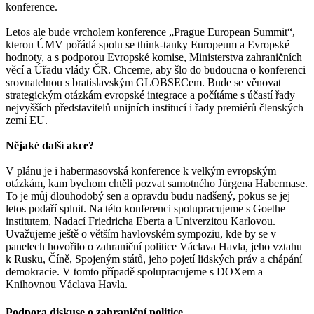
konference.
Letos ale bude vrcholem konference „Prague European Summit“,
kterou ÚMV pořádá spolu se think-tanky Europeum a Evropské
hodnoty, a s podporou Evropské komise, Ministerstva zahraničních
věcí a Úřadu vlády ČR. Chceme, aby šlo do budoucna o konferenci
srovnatelnou s bratislavským GLOBSECem. Bude se věnovat
strategickým otázkám evropské integrace a počítáme s účastí řady
nejvyšších představitelů unijních institucí i řady premiérů členských
zemí EU.
Nějaké další akce?
V plánu je i habermasovská konference k velkým evropským
otázkám, kam bychom chtěli pozvat samotného Jürgena Habermase.
To je můj dlouhodobý sen a opravdu budu nadšený, pokus se jej
letos podaří splnit. Na této konferenci spolupracujeme s Goethe
institutem, Nadací Friedricha Eberta a Univerzitou Karlovou.
Uvažujeme ještě o větším havlovském sympoziu, kde by se v
panelech hovořilo o zahraniční politice Václava Havla, jeho vztahu
k Rusku, Číně, Spojeným států, jeho pojetí lidských práv a chápání
demokracie. V tomto případě spolupracujeme s DOXem a
Knihovnou Václava Havla.
Podpora diskuse o zahraniční politice