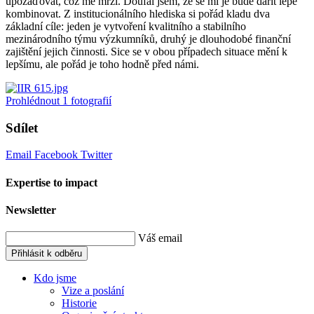
upozaďovat, což mě mrzí. Doufal jsem, že se mi je bude dařit lépe
kombinovat. Z institucionálního hlediska si pořád kladu dva
základní cíle: jeden je vytvoření kvalitního a stabilního
mezinárodního týmu výzkumníků, druhý je dlouhodobé finanční
zajištění jejich činnosti. Sice se v obou případech situace mění k
lepšímu, ale pořád je toho hodně před námi.
Prohlédnout
1
fotografií
Sdílet
Email
Facebook
Twitter
Expertise to impact
Newsletter
Váš email
Přihlásit k odběru
Kdo jsme
Vize a poslání
Historie