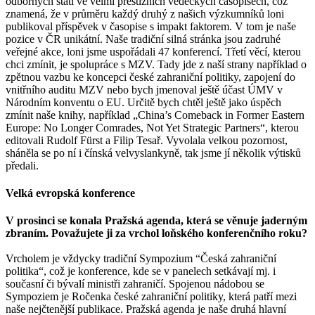
odborných statí ve velmi prestižních vědeckých časopisech, což
znamená, že v průměru každý druhý z našich výzkumníků loni
publikoval příspěvek v časopise s impakt faktorem. V tom je naše
pozice v ČR unikátní. Naše tradiční silná stránka jsou zadruhé
veřejné akce, loni jsme uspořádali 47 konferencí. Třetí věcí, kterou
chci zmínit, je spolupráce s MZV. Tady jde z naší strany například o
zpětnou vazbu ke koncepci české zahraniční politiky, zapojení do
vnitřního auditu MZV nebo bych jmenoval ještě účast ÚMV v
Národním konventu o EU. Určitě bych chtěl ještě jako úspěch
zmínit naše knihy, například „China’s Comeback in Former Eastern
Europe: No Longer Comrades, Not Yet Strategic Partners“, kterou
editovali Rudolf Fürst a Filip Tesař. Vyvolala velkou pozornost,
sháněla se po ní i čínská velvyslankyně, tak jsme jí několik výtisků
předali.
Velká evropská konference
V prosinci se konala Pražská agenda, která se věnuje jaderným
zbraním. Považujete ji za vrchol loňského konferenčního roku?
Vrcholem je vždycky tradiční Sympozium “Česká zahraniční
politika“, což je konference, kde se v panelech setkávají mj. i
současní či bývalí ministři zahraničí. Spojenou nádobou se
Sympoziem je Ročenka české zahraniční politiky, která patří mezi
naše nejčtenější publikace. Pražská agenda je naše druhá hlavní