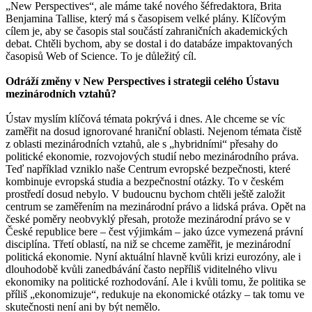
„New Perspectives“, ale máme také nového šéfredaktora, Brita
Benjamina Tallise, který má s časopisem velké plány. Klíčovým
cílem je, aby se časopis stal součástí zahraničních akademických
debat. Chtěli bychom, aby se dostal i do databáze impaktovaných
časopisů Web of Science. To je důležitý cíl.
Odráží změny v New Perspectives i strategii celého Ústavu
mezinárodních vztahů?
Ústav myslím klíčová témata pokrývá i dnes. Ale chceme se víc
zaměřit na dosud ignorované hraniční oblasti. Nejenom témata čistě
z oblasti mezinárodních vztahů, ale s „hybridními“ přesahy do
politické ekonomie, rozvojových studií nebo mezinárodního práva.
Teď například vzniklo naše Centrum evropské bezpečnosti, které
kombinuje evropská studia a bezpečnostní otázky. To v českém
prostředí dosud nebylo. V budoucnu bychom chtěli ještě založit
centrum se zaměřením na mezinárodní právo a lidská práva. Opět na
české poměry neobvyklý přesah, protože mezinárodní právo se v
České republice bere – čest výjimkám – jako úzce vymezená právní
disciplína. Třetí oblastí, na niž se chceme zaměřit, je mezinárodní
politická ekonomie. Nyní aktuální hlavně kvůli krizi eurozóny, ale i
dlouhodobě kvůli zanedbávání často nepříliš viditelného vlivu
ekonomiky na politické rozhodování. Ale i kvůli tomu, že politika se
příliš „ekonomizuje“, redukuje na ekonomické otázky – tak tomu ve
skutečnosti není ani by být nemělo.