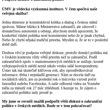
ÚMV je vědecká výzkumná instituce. V čem spočívá naše
veřejná služba?
Jedna dimenze je konstruktivní kritika a dialog s českou státní
správou. Máme blízko k Ministerstvu zahraničí, ale zároveň i
dostatečnou autonomii a odstup, abychom mohli upozornit, že
konkrétní vládní politika není konsistentní nebo že je jinak chybná.
Nebo že chybí nějaká tradiční priorita. Myslím si, že se to v poslední
době daří.
Druhou věcí je podpora veřejné diskuse, protože domácí politika má
v českém kontextu vždy větší prioritu než ta zahraniční. Podíl
zahraničních zpráv v mainstreamových médiích se snižuje, kromě
veřejnoprávních médií nemá nikdo venku stálé korespondenty.
Ústav tak má skutečně klíčovou roli, aby zprostředkovával
informace, třeba i nejmladší generaci. Nám se docela daří na
sociálních sítích, jen za poslední rok o tisícovku vzrostl počet
fanoušků našeho Facebooku. A naše odborná videa na Youtube
měla za minulý rok 27 tisíc zhlédnutí. Ukazuje to, že zájem o
zahraniční politiku tady prostě je.
My jsme se rovněž snažili podpořit větší diskusi o zahraniční
politice v českých médiích. Bude se v tom pokračovat?