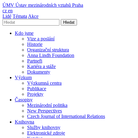
ÚMV
Ústav mezinárodních vztahů Praha
cz
en
Lidé
Témata
Akce
Hledat
Kdo jsme
Vize a poslání
Historie
Organizační struktura
Anna Lindh Foundation
Partneři
Kariéra a stáže
Dokumenty
Výzkum
Výzkumná centra
Publikace
Projekty
Časopisy
Mezinárodní politika
New Perspectives
Czech Journal of International Relations
Knihovna
Služby knihovny
Elektronické zdroje