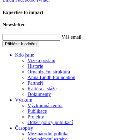
Expertise to impact
Newsletter
Váš email
Přihlásit k odběru
Kdo jsme
Vize a poslání
Historie
Organizační struktura
Anna Lindh Foundation
Partneři
Kariéra a stáže
Dokumenty
Výzkum
Výzkumná centra
Publikace
Projekty
Odběr policy publikací
Časopisy
Mezinárodní politika
Mezinárodní vztahy