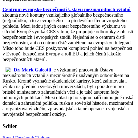
Centrum evropské bezpečnosti Ústavu mezinárodních vztahů
zkoumá nové kontury vznikajícího globálního bezpečnostního
(ne)pořádku, a to z evropského – a především středoevropského –
pohledu. Mezi řadou jiných center bezpečnostního výzkumu ve
střední Evropě vyniká CES v tom, že propojuje odborníky z oblasti
bezpečnostních i evropských studií. Nejedná se o centrum čistě
bezpečnostní, ani o centrum čistě zaměřené na evropskou integraci.
Místo toho bude CES poskytovat komplexní pohled na bezpečnost
v Evropě, bezpečnost Evropy a roli EU a jejích členů jakožto
bezpečnostních aktérů.
Dr. Mark Galeotti
je výzkumný pracovník Ústavu
mezinárodních vztahů a mezinárodně uznávaným odborníkem na
Rusko. Kromě význačné akademické kariéry, která zahrnovala i
výuku na předních světových univerzitách, byl i poradcem pro
britské ministerstvo zahraničních věcí a je také autorem řady
odborných publikací. Mezi oblasti jeho zájmu patří mimo jiné ruská
domácí a zahraniční politika, ruská a sovětská historie, mezinárodní
a organizovaný zločin, zpravodajské a tajné operace a vojenské a
nevojenské bezpečnostní otázky.
Sdílet
Email
Facebook
Twitter