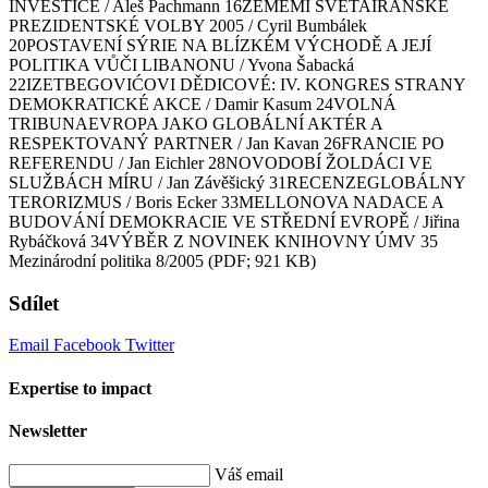
INVESTICE / Aleš Pachmann 16ZEMĚMI SVĚTAÍRÁNSKÉ
PREZIDENTSKÉ VOLBY 2005 / Cyril Bumbálek
20POSTAVENÍ SÝRIE NA BLÍZKÉM VÝCHODĚ A JEJÍ
POLITIKA VŮČI LIBANONU / Yvona Šabacká
22IZETBEGOVIĆOVI DĚDICOVÉ: IV. KONGRES STRANY
DEMOKRATICKÉ AKCE / Damir Kasum 24VOLNÁ
TRIBUNAEVROPA JAKO GLOBÁLNÍ AKTÉR A
RESPEKTOVANÝ PARTNER / Jan Kavan 26FRANCIE PO
REFERENDU / Jan Eichler 28NOVODOBÍ ŽOLDÁCI VE
SLUŽBÁCH MÍRU / Jan Závěšický 31RECENZEGLOBÁLNY
TERORIZMUS / Boris Ecker 33MELLONOVA NADACE A
BUDOVÁNÍ DEMOKRACIE VE STŘEDNÍ EVROPĚ / Jiřina
Rybáčková 34VÝBĚR Z NOVINEK KNIHOVNY ÚMV 35
Mezinárodní politika 8/2005 (PDF; 921 KB)
Sdílet
Email
Facebook
Twitter
Expertise to impact
Newsletter
Váš email