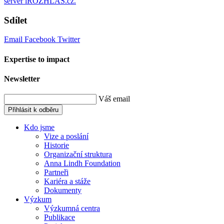
server iROZHLAS.cz.
Sdílet
Email
Facebook
Twitter
Expertise to impact
Newsletter
Váš email
Přihlásit k odběru
Kdo jsme
Vize a poslání
Historie
Organizační struktura
Anna Lindh Foundation
Partneři
Kariéra a stáže
Dokumenty
Výzkum
Výzkumná centra
Publikace