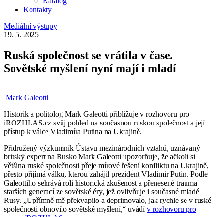
Katalog
Kontakty
Mediální výstupy
19. 5. 2025
Ruská společnost se vrátila v čase.
Sovětské myšlení nyní mají i mladí
Mark Galeotti
Historik a politolog Mark Galeotti přibližuje v rozhovoru pro
iROZHLAS.cz svůj pohled na současnou ruskou společnost a její
přístup k válce Vladimíra Putina na Ukrajině.
Přidružený výzkumník Ústavu mezinárodních vztahů, uznávaný
britský expert na Rusko Mark Galeotti upozorňuje, že ačkoli si
většina ruské společnosti přeje mírové řešení konfliktu na Ukrajině,
přesto přijímá válku, kterou zahájil prezident Vladimir Putin. Podle
Galeottiho sehrává roli historická zkušenost a přenesené trauma
starších generací ze sovětské éry, jež ovlivňuje i současné mladé
Rusy. „Upřímně mě překvapilo a deprimovalo, jak rychle se v ruské
společnosti obnovilo sovětské myšlení,“ uvádí
v rozhovoru pro