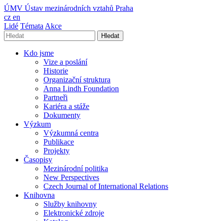
ÚMV
Ústav mezinárodních vztahů Praha
cz
en
Lidé
Témata
Akce
Hledat
Kdo jsme
Vize a poslání
Historie
Organizační struktura
Anna Lindh Foundation
Partneři
Kariéra a stáže
Dokumenty
Výzkum
Výzkumná centra
Publikace
Projekty
Časopisy
Mezinárodní politika
New Perspectives
Czech Journal of International Relations
Knihovna
Služby knihovny
Elektronické zdroje