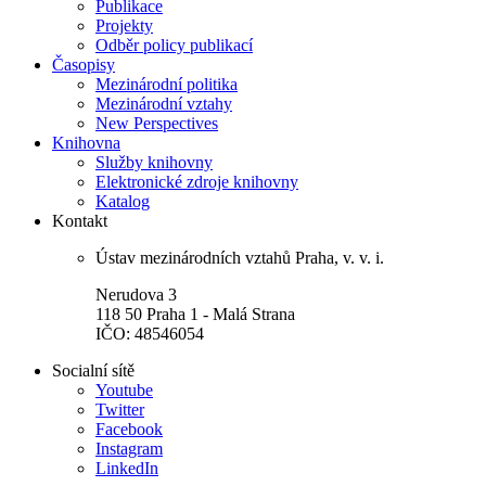
Publikace
Projekty
Odběr policy publikací
Časopisy
Mezinárodní politika
Mezinárodní vztahy
New Perspectives
Knihovna
Služby knihovny
Elektronické zdroje knihovny
Katalog
Kontakt
Ústav mezinárodních vztahů Praha, v. v. i.
Nerudova 3
118 50 Praha 1 - Malá Strana
IČO: 48546054
Socialní sítě
Youtube
Twitter
Facebook
Instagram
LinkedIn