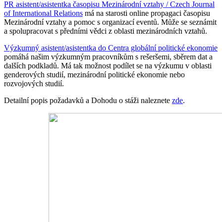
PR asistent/asistentka časopisu Mezinárodní vztahy / Czech Journal
of International Relations
má na starosti online propagaci časopisu
Mezinárodní vztahy a pomoc s organizací eventů. Může se seznámit
a spolupracovat s předními vědci z oblasti mezinárodních vztahů.
Výzkumný asistent/asistentka do Centra globální politické ekonomie
pomáhá našim výzkumným pracovníkům s rešeršemi, sběrem dat a
dalších podkladů. Má tak možnost podílet se na výzkumu v oblasti
genderových studií, mezinárodní politické ekonomie nebo
rozvojových studií.
Detailní popis požadavků a Dohodu o stáži naleznete
zde
.