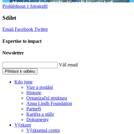
Prohlédnout
1
fotografií
Sdílet
Email
Facebook
Twitter
Expertise to impact
Newsletter
Váš email
Přihlásit k odběru
Kdo jsme
Vize a poslání
Historie
Organizační struktura
Anna Lindh Foundation
Partneři
Kariéra a stáže
Dokumenty
Výzkum
Výzkumná centra