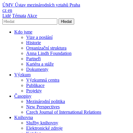
ÚMV
Ústav mezinárodních vztahů Praha
cz
en
Lidé
Témata
Akce
Hledat
Kdo jsme
Vize a poslání
Historie
Organizační struktura
Anna Lindh Foundation
Partneři
Kariéra a stáže
Dokumenty
Výzkum
Výzkumná centra
Publikace
Projekty
Časopisy
Mezinárodní politika
New Perspectives
Czech Journal of International Relations
Knihovna
Služby knihovny
Elektronické zdroje