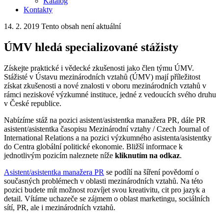
Katalog
Kontakty
14. 2. 2019
Tento obsah není aktuální
ÚMV hledá specializované stážisty
Získejte praktické i vědecké zkušenosti jako člen týmu ÚMV.
Stážisté v Ústavu mezinárodních vztahů (ÚMV) mají příležitost
získat zkušenosti a nové znalosti v oboru mezinárodních vztahů v
rámci neziskové výzkumné instituce, jedné z vedoucích svého druhu
v České republice.
Nabízíme stáž na pozici asistent/asistentka manažera PR, dále PR
asistent/asistentka časopisu Mezinárodní vztahy / Czech Journal of
International Relations a na pozici výzkumného asistenta/asistentky
do Centra globální politické ekonomie. Bližší informace k
jednotlivým pozicím naleznete níže
kliknutím na odkaz
.
Asistent/asistentka manažera PR
se podílí na šíření povědomí o
současných problémech v oblasti mezinárodních vztahů. Na této
pozici budete mít možnost rozvíjet svou kreativitu, cit pro jazyk a
detail. Vítáme uchazeče se zájmem o oblast marketingu, sociálních
sítí, PR, ale i mezinárodních vztahů.