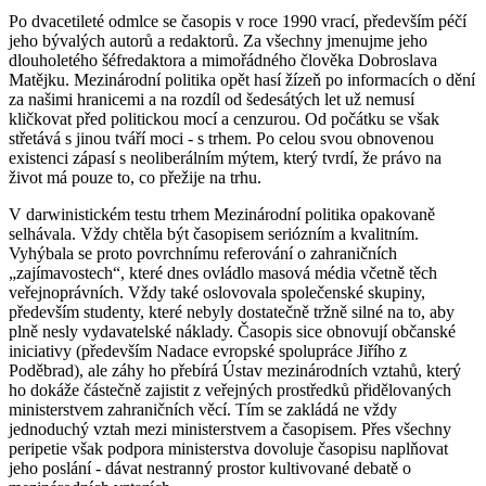
Po dvacetileté odmlce se časopis v roce 1990 vrací, především péčí
jeho bývalých autorů a redaktorů. Za všechny jmenujme jeho
dlouholetého šéfredaktora a mimořádného člověka Dobroslava
Matějku. Mezinárodní politika opět hasí žízeň po informacích o dění
za našimi hranicemi a na rozdíl od šedesátých let už nemusí
kličkovat před politickou mocí a cenzurou. Od počátku se však
střetává s jinou tváří moci - s trhem. Po celou svou obnovenou
existenci zápasí s neoliberálním mýtem, který tvrdí, že právo na
život má pouze to, co přežije na trhu.
V darwinistickém testu trhem Mezinárodní politika opakovaně
selhávala. Vždy chtěla být časopisem seriózním a kvalitním.
Vyhýbala se proto povrchnímu referování o zahraničních
„zajímavostech“, které dnes ovládlo masová média včetně těch
veřejnoprávních. Vždy také oslovovala společenské skupiny,
především studenty, které nebyly dostatečně tržně silné na to, aby
plně nesly vydavatelské náklady. Časopis sice obnovují občanské
iniciativy (především Nadace evropské spolupráce Jiřího z
Poděbrad), ale záhy ho přebírá Ústav mezinárodních vztahů, který
ho dokáže částečně zajistit z veřejných prostředků přidělovaných
ministerstvem zahraničních věcí. Tím se zakládá ne vždy
jednoduchý vztah mezi ministerstvem a časopisem. Přes všechny
peripetie však podpora ministerstva dovoluje časopisu naplňovat
jeho poslání - dávat nestranný prostor kultivované debatě o