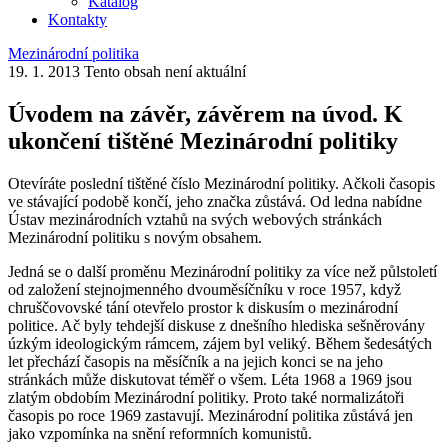
Katalog
Kontakty
Mezinárodní politika
19. 1. 2013
Tento obsah není aktuální
Úvodem na závěr, závěrem na úvod. K
ukončení tištěné Mezinárodní politiky
Otevíráte poslední tištěné číslo Mezinárodní politiky. Ačkoli časopis
ve stávající podobě končí, jeho značka zůstává. Od ledna nabídne
Ústav mezinárodních vztahů na svých webových stránkách
Mezinárodní politiku s novým obsahem.
Jedná se o další proměnu Mezinárodní politiky za více než půlstoletí
od založení stejnojmenného dvouměsíčníku v roce 1957, když
chruščovovské tání otevřelo prostor k diskusím o mezinárodní
politice. Ač byly tehdejší diskuse z dnešního hlediska sešněrovány
úzkým ideologickým rámcem, zájem byl veliký. Během šedesátých
let přechází časopis na měsíčník a na jejich konci se na jeho
stránkách může diskutovat téměř o všem. Léta 1968 a 1969 jsou
zlatým obdobím Mezinárodní politiky. Proto také normalizátoři
časopis po roce 1969 zastavují. Mezinárodní politika zůstává jen
jako vzpomínka na snění reformních komunistů.