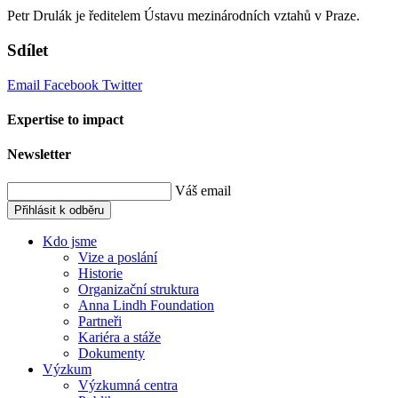
Petr Drulák je ředitelem Ústavu mezinárodních vztahů v Praze.
Sdílet
Email
Facebook
Twitter
Expertise to impact
Newsletter
Váš email
Přihlásit k odběru
Kdo jsme
Vize a poslání
Historie
Organizační struktura
Anna Lindh Foundation
Partneři
Kariéra a stáže
Dokumenty
Výzkum
Výzkumná centra