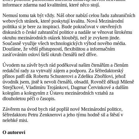
informace zdarma nad kvalitními, které něco stojí.
Nemusí tomu tak být vždy. Náš obor nabízí celou řadu zahraničních
webových stránek, které poskytují kvalitu. Nová Mezinárodní
politika si je bere za inspiraci. Bude pokračovat v otevřených
diskusích o české zahraniční politice a nadále se věnovat širokému
okruhu mezinárodních otázek hlouběji, než je zvykem jinde.
Současně využije všech technologických výhod nového média.
Doufáme, že větší přístupností, flexibilitou a informačním
zasíťováním osloví širší okruh čtenářů než dříve.
Úvodem na závěr bych rád poděkoval našim čtenářům a členům
redakční rady za vytrvalý zájem a podporu. Za šéfredaktorský
přínos patří dík Robertu Schusterovi a Zdeňku Zbořilovi, jehož
úvodník jsem, jistě k nevoli čtenářů, obsadil. Rovněž děkuji Mileně
Strejčkové, Vladimíru Trojánkovi, Dagmar Červinkové a dalším
kolegům a kolegyním z Ústavu mezinárodních vztahů za
dlouholetou péči o časopis.
Závěrem na úvod bych rád popřál nové Mezinárodní politice,
šéfredaktoru Petru Zenknerovi a jeho týmu hodně sil a štěstí v
nelehké misi.
O autorovi