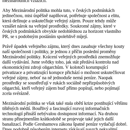
mezinárodních vztazích.
Aby Mezinárodní politika mohla tuto, v českých podmínkách
jedinečnou, misi úspěšně naplňovat, potřebuje společnost a elitu,
která definuje a uskutečňuje veřejný zájem. Pouze tehdy může
vznášet nárok na veřejné prostředky. Soukromé zájmy, které v
českých podmínkách obvykle nedohlédnou za horizont vlastního
PR, se s podobným posláním spolehlivě míjejí.
Právě úpadek veřejného zájmu, který dnes zasahuje všechny kouty
naší společnosti i politiky, je jednou z příčin poslední proměny
Mezinárodní politiky. Krácení veřejných prostředků znemožňuje
další vydávání. Jsme svědky toho, jak stát předává kontrolu nad
ekonomickými zdroji oligarchům. V kolotoči korumpující
privatizace a privatizující korupce přichází o možnost uskutečňovat
veřejné zájmy, neboť na ně jednoduše nemá peníze. Naopak
prostředky se soustřeďují v rukách sociálně nepřizpůsobivých
oligarchů, kteří veřejný zájem buď přímo popírají, nebo pojímají
zcela svérázně.
Mezinárodní politika se však také stala obětí krize postihující většinu
tištěných médií. Bouřlivý a fascinující rozvoj informačních
technologií přináší nebývalou dostupnost informací. Na druhou
stranu přinejmenším krátkodobě se projevuje také jejich další
banalizací. Podle Greshamova zákona špatné peníze vytlačují dobré.
Dnes podobně působením internetu získávají navrch nekvalitní