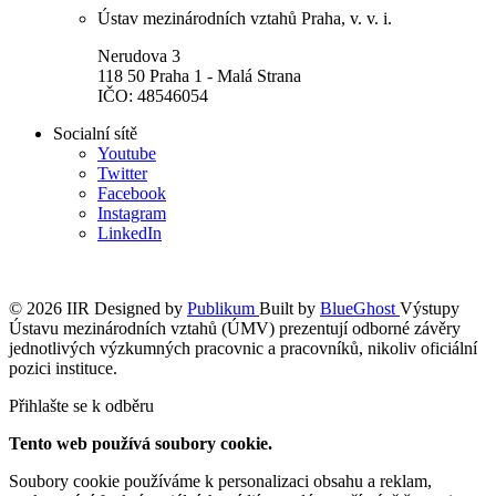
Ústav mezinárodních vztahů Praha, v. v. i.
Nerudova 3
118 50 Praha 1 - Malá Strana
IČO: 48546054
Socialní sítě
Youtube
Twitter
Facebook
Instagram
LinkedIn
© 2026 IIR
Designed by
Publikum
Built by
BlueGhost
Výstupy
Ústavu mezinárodních vztahů (ÚMV) prezentují odborné závěry
jednotlivých výzkumných pracovnic a pracovníků, nikoliv oficiální
pozici instituce.
Přihlašte se k odběru
Tento web používá soubory cookie.
Soubory cookie používáme k personalizaci obsahu a reklam,