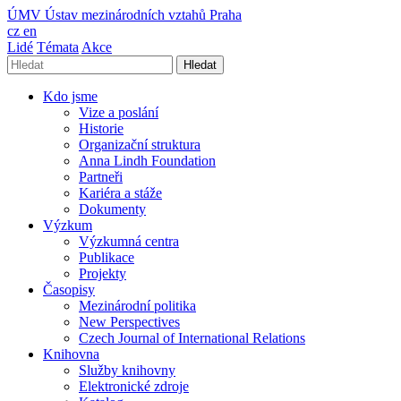
ÚMV
Ústav mezinárodních vztahů Praha
cz
en
Lidé
Témata
Akce
Hledat
Kdo jsme
Vize a poslání
Historie
Organizační struktura
Anna Lindh Foundation
Partneři
Kariéra a stáže
Dokumenty
Výzkum
Výzkumná centra
Publikace
Projekty
Časopisy
Mezinárodní politika
New Perspectives
Czech Journal of International Relations
Knihovna
Služby knihovny
Elektronické zdroje