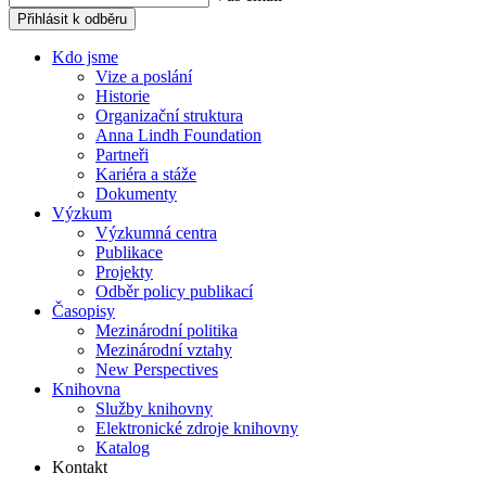
Přihlásit k odběru
Kdo jsme
Vize a poslání
Historie
Organizační struktura
Anna Lindh Foundation
Partneři
Kariéra a stáže
Dokumenty
Výzkum
Výzkumná centra
Publikace
Projekty
Odběr policy publikací
Časopisy
Mezinárodní politika
Mezinárodní vztahy
New Perspectives
Knihovna
Služby knihovny
Elektronické zdroje knihovny
Katalog
Kontakt