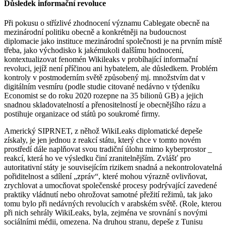
Důsledek informační revoluce
Při pokusu o střízlivé zhodnocení významu Cablegate obecně na
mezinárodní politiku obecně a konkrétněji na budoucnost
diplomacie jako instituce mezinárodní společnosti je na prvním místě
třeba, jako východisko k jakémukoli dalšímu hodnocení,
kontextualizovat fenomén Wikileaks v probíhající informační
revoluci, jejíž není příčinou ani hybatelem, ale důsledkem. Problém
kontroly v postmoderním světě způsobený mj. množstvím dat v
digitálním vesmíru (podle studie citované nedávno v týdeníku
Economist se do roku 2020 rozepne na 35 bilionů GB) a jejich
snadnou skladovatelností a přenositelností je obecnějšího rázu a
postihuje organizace od států po soukromé firmy.
Americký SIPRNET, z něhož WikiLeaks diplomatické depeše
získaly, je jen jednou z reakcí státu, který chce v tomto novém
prostředí dále naplňovat svou tradiční úlohu mimo kyberprostor _
reakcí, která ho ve výsledku činí zranitelnějším. Zvlášť pro
autoritativní státy je souvisejícím rizikem snadná a nekontrolovatelná
pořiditelnost a sdílení „zpráv“, které mohou výrazně ovlivňovat,
zrychlovat a umocňovat společenské procesy podrývající zavedené
praktiky vládnutí nebo ohrožovat samotné přežití režimů, tak jako
tomu bylo při nedávných revolucích v arabském světě. (Role, kterou
při nich sehrály WikiLeaks, byla, zejména ve srovnání s novými
sociálními médii, omezena. Na druhou stranu, depeše z Tunisu