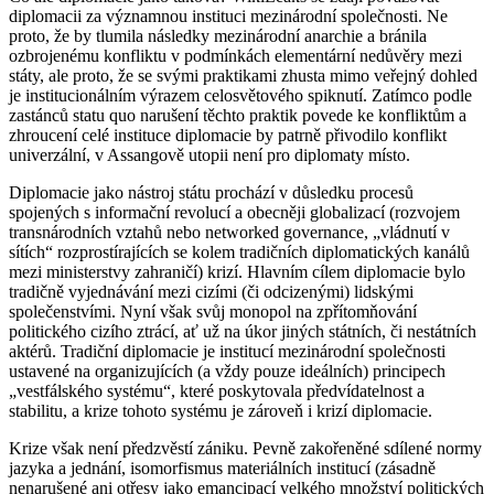
diplomacii za významnou instituci mezinárodní společnosti. Ne
proto, že by tlumila následky mezinárodní anarchie a bránila
ozbrojenému konfliktu v podmínkách elementární nedůvěry mezi
státy, ale proto, že se svými praktikami zhusta mimo veřejný dohled
je institucionálním výrazem celosvětového spiknutí. Zatímco podle
zastánců statu quo narušení těchto praktik povede ke konfliktům a
zhroucení celé instituce diplomacie by patrně přivodilo konflikt
univerzální, v Assangově utopii není pro diplomaty místo.
Diplomacie jako nástroj státu prochází v důsledku procesů
spojených s informační revolucí a obecněji globalizací (rozvojem
transnárodních vztahů nebo networked governance, „vládnutí v
sítích“ rozprostírajících se kolem tradičních diplomatických kanálů
mezi ministerstvy zahraničí) krizí. Hlavním cílem diplomacie bylo
tradičně vyjednávání mezi cizími (či odcizenými) lidskými
společenstvími. Nyní však svůj monopol na zpřítomňování
politického cizího ztrácí, ať už na úkor jiných státních, či nestátních
aktérů. Tradiční diplomacie je institucí mezinárodní společnosti
ustavené na organizujících (a vždy pouze ideálních) principech
„vestfálského systému“, které poskytovala předvídatelnost a
stabilitu, a krize tohoto systému je zároveň i krizí diplomacie.
Krize však není předzvěstí zániku. Pevně zakořeněné sdílené normy
jazyka a jednání, isomorfismus materiálních institucí (zásadně
nenarušené ani otřesy jako emancipací velkého množství politických