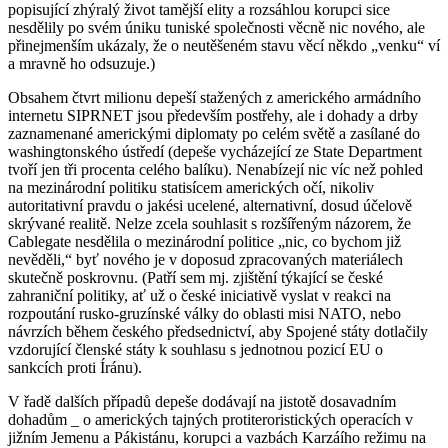
popisující zhýralý život tamější elity a rozsáhlou korupci sice
nesdělily po svém úniku tuniské společnosti věcně nic nového, ale
přinejmenším ukázaly, že o neutěšeném stavu věcí někdo „venku“ ví
a mravně ho odsuzuje.)
Obsahem čtvrt milionu depeší stažených z amerického armádního
internetu SIPRNET jsou především postřehy, ale i dohady a drby
zaznamenané americkými diplomaty po celém světě a zasílané do
washingtonského ústředí (depeše vycházející ze State Department
tvoří jen tři procenta celého balíku). Nenabízejí nic víc než pohled
na mezinárodní politiku statisícem amerických očí, nikoliv
autoritativní pravdu o jakési ucelené, alternativní, dosud účelově
skrývané realitě. Nelze zcela souhlasit s rozšířeným názorem, že
Cablegate nesdělila o mezinárodní politice „nic, co bychom již
nevěděli,“ byť nového je v doposud zpracovaných materiálech
skutečně poskrovnu. (Patří sem mj. zjištění týkající se české
zahraniční politiky, ať už o české iniciativě vyslat v reakci na
rozpoutání rusko-gruzínské války do oblasti misi NATO, nebo
návrzích během českého předsednictví, aby Spojené státy dotlačily
vzdorující členské státy k souhlasu s jednotnou pozicí EU o
sankcích proti Íránu).
V řadě dalších případů depeše dodávají na jistotě dosavadním
dohadům _ o amerických tajných protiteroristických operacích v
jižním Jemenu a Pákistánu, korupci a vazbách Karzáího režimu na