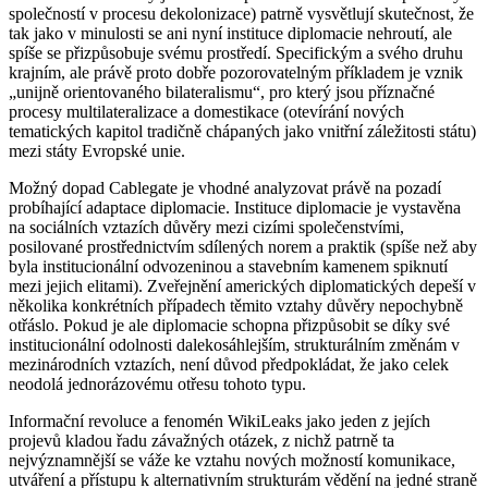
společností v procesu dekolonizace) patrně vysvětlují skutečnost, že
tak jako v minulosti se ani nyní instituce diplomacie nehroutí, ale
spíše se přizpůsobuje svému prostředí. Specifickým a svého druhu
krajním, ale právě proto dobře pozorovatelným příkladem je vznik
„unijně orientovaného bilateralismu“, pro který jsou příznačné
procesy multilateralizace a domestikace (otevírání nových
tematických kapitol tradičně chápaných jako vnitřní záležitosti státu)
mezi státy Evropské unie.
Možný dopad Cablegate je vhodné analyzovat právě na pozadí
probíhající adaptace diplomacie. Instituce diplomacie je vystavěna
na sociálních vztazích důvěry mezi cizími společenstvími,
posilované prostřednictvím sdílených norem a praktik (spíše než aby
byla institucionální odvozeninou a stavebním kamenem spiknutí
mezi jejich elitami). Zveřejnění amerických diplomatických depeší v
několika konkrétních případech těmito vztahy důvěry nepochybně
otřáslo. Pokud je ale diplomacie schopna přizpůsobit se díky své
institucionální odolnosti dalekosáhlejším, strukturálním změnám v
mezinárodních vztazích, není důvod předpokládat, že jako celek
neodolá jednorázovému otřesu tohoto typu.
Informační revoluce a fenomén WikiLeaks jako jeden z jejích
projevů kladou řadu závažných otázek, z nichž patrně ta
nejvýznamnější se váže ke vztahu nových možností komunikace,
utváření a přístupu k alternativním strukturám vědění na jedné straně