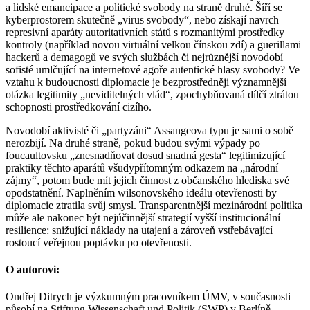
a lidské emancipace a politické svobody na straně druhé. Šíří se
kyberprostorem skutečně „virus svobody“, nebo získají navrch
represivní aparáty autoritativních států s rozmanitými prostředky
kontroly (například novou virtuální velkou čínskou zdí) a guerillami
hackerů a demagogů ve svých službách či nejrůznější novodobí
sofisté umlčující na internetové agoře autentické hlasy svobody? Ve
vztahu k budoucnosti diplomacie je bezprostředněji významnější
otázka legitimity „neviditelných vlád“, zpochybňovaná dílčí ztrátou
schopnosti prostředkování cizího.
Novodobí aktivisté či „partyzáni“ Assangeova typu je sami o sobě
nerozbijí. Na druhé straně, pokud budou svými výpady po
foucaultovsku „znesnadňovat dosud snadná gesta“ legitimizující
praktiky těchto aparátů všudypřítomným odkazem na „národní
zájmy“, potom bude mít jejich činnost z občanského hlediska své
opodstatnění. Naplněním wilsonovského ideálu otevřenosti by
diplomacie ztratila svůj smysl. Transparentnější mezinárodní politika
může ale nakonec být nejúčinnější strategií vyšší institucionální
resilience: snižující náklady na utajení a zároveň vstřebávající
rostoucí veřejnou poptávku po otevřenosti.
O autorovi:
Ondřej Ditrych je výzkumným pracovníkem ÚMV, v současnosti
působí na Stiftung Wissenschaft und Politik (SWP) v Berlíně.