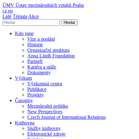
ÚMV
Ústav mezinárodních vztahů Praha
cz
en
Lidé
Témata
Akce
Hledat
Kdo jsme
Vize a poslání
Historie
Organizační struktura
Anna Lindh Foundation
Partneři
Kariéra a stáže
Dokumenty
Výzkum
Výzkumná centra
Publikace
Projekty
Časopisy
Mezinárodní politika
New Perspectives
Czech Journal of International Relations
Knihovna
Služby knihovny
Elektronické zdroje