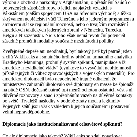
výrobu a obchod s narkotiky v Afghánistánu, o přehánění Saúdů o
potvrzených zásobách ropy, o jejich napjatých vztazích s
Pákistánem (dalším spojencem USA na Středním východě) a těžko
skrývaném nepřátelství vůči Teheránu s jeho jaderným programem a
ambicemi stát se regionální mocností, nebo o trvajícím rozmístění
amerických taktických jaderných zbraní v Německu, Turecku,
Belgii a Nizozemsku. Nic z toho však nemá revoluční potenciál
zásadně proměnit modality současné mezinárodní politiky.
Zveřejněné depeše ani neodhalují, byť takový jistě byl patrně jeden
z cílů WikiLeaks a i smutného hrdiny příběhu, armádního analytika
Bradleyho Manninga, prohnilý systém spiknutí, manipulace a lži
americké „neviditelné vlády“ (cynikové to vysvětlují nepřítomností
přísně tajných či vůbec zpravodajských a vojenských materiálů). Pro
americkou diplomacii bylo nepochybně trapné odhalení, že
ministerstvo zahraničí úkolovalo své diplomaty en masse ke špionáži
na půdě OSN, dočasně patrně trpí menší ochotou ostatních vést s ní
důvěrné rozhovory a snad i zpřetrháním vazeb na důvěrné kontakty
po světě. Trvalejší následky v podobě ztráty moci a legitimity
Pojených států jsou však vzhledem k jejich současnému postavení
velmi nepravděpodobné.
Diplomacie jako institucionalizované celosvětové spiknutí?
Co ale diplomacie jako taková? WikiLeaks se zdají považovat