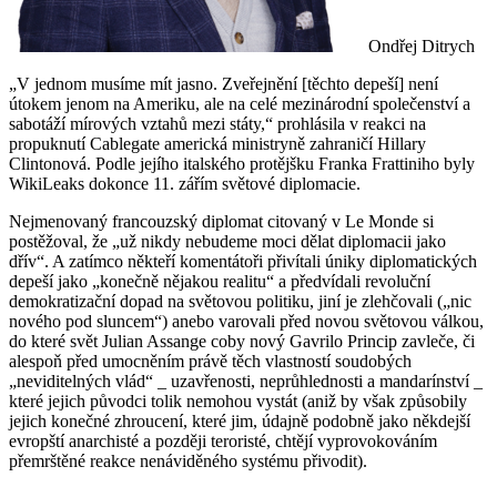
Ondřej Ditrych
„V jednom musíme mít jasno. Zveřejnění [těchto depeší] není
útokem jenom na Ameriku, ale na celé mezinárodní společenství a
sabotáží mírových vztahů mezi státy,“ prohlásila v reakci na
propuknutí Cablegate americká ministryně zahraničí Hillary
Clintonová. Podle jejího italského protějšku Franka Frattiniho byly
WikiLeaks dokonce 11. zářím světové diplomacie.
Nejmenovaný francouzský diplomat citovaný v Le Monde si
postěžoval, že „už nikdy nebudeme moci dělat diplomacii jako
dřív“. A zatímco někteří komentátoři přivítali úniky diplomatických
depeší jako „konečně nějakou realitu“ a předvídali revoluční
demokratizační dopad na světovou politiku, jiní je zlehčovali („nic
nového pod sluncem“) anebo varovali před novou světovou válkou,
do které svět Julian Assange coby nový Gavrilo Princip zavleče, či
alespoň před umocněním právě těch vlastností soudobých
„neviditelných vlád“ _ uzavřenosti, neprůhlednosti a mandarínství _
které jejich původci tolik nemohou vystát (aniž by však způsobily
jejich konečné zhroucení, které jim, údajně podobně jako někdejší
evropští anarchisté a později teroristé, chtějí vyprovokováním
přemrštěné reakce nenáviděného systému přivodit).