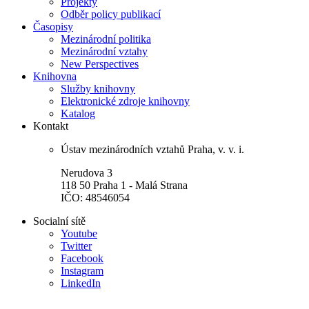
Projekty
Odběr policy publikací
Časopisy
Mezinárodní politika
Mezinárodní vztahy
New Perspectives
Knihovna
Služby knihovny
Elektronické zdroje knihovny
Katalog
Kontakt
Ústav mezinárodních vztahů Praha, v. v. i.
Nerudova 3
118 50 Praha 1 - Malá Strana
IČO: 48546054
Socialní sítě
Youtube
Twitter
Facebook
Instagram
LinkedIn