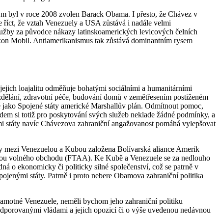
erým byl v roce 2008 zvolen Barack Obama. I přesto, že Chávez v
říct, že vztah Venezuely a USA zůstává i nadále velmi
lužby za původce nákazy latinskoamerických levicových čelních
xxon Mobil. Antiamerikanismus tak zůstává dominantním rysem
jejich loajalitu odměňuje bohatými sociálními a humanitárními
zdělání, zdravotní péče, budování domů v zemětřesením postiženém
ně jako Spojené státy americké Marshallův plán. Odmítnout pomoc,
dem si totiž pro poskytování svých služeb neklade žádné podmínky, a
ími státy navíc Chávezova zahraniční angažovanost pomáhá vylepšovat
uvy mezi Venezuelou a Kubou založena Bolívarská aliance Amerik
 zónou volného obchodu (FTAA). Ke Kubě a Venezuele se za nedlouho
dná o ekonomicky či politicky silné společenství, což se patrně v
 Spojenými státy. Patrně i proto nebere Obamova zahraniční politika
v samotné Venezuele, neměli bychom jeho zahraniční politiku
odporovanými vládami a jejich opozicí či o výše uvedenou nedávnou