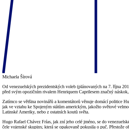
Michaela Šírová
Od venezuelských prezidentských voleb (plánovaných na 7. října 2012
před svým opozičním rivalem Henriquem Caprilesem značný náskok, a 
Zatímco se většina novinářů a komentátorů věnuje domácí politice Hu
jak ve vztahu ke Spojeným státům americkým, jakožto světové velmo
Latinské Ameriky, nebo z ostatních koutů světa.
Hugo Rafael Chávez Frías, jak zní jeho celé jméno, se do venezuelské
čele vojenské skupiny, která se opakovaně pokusila o puč. Přestože o