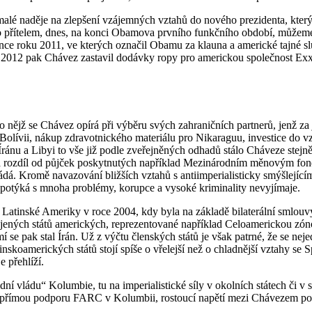
i nemalé naděje na zlepšení vzájemných vztahů do nového prezidenta, kt
 přítelem, dnes, na konci Obamova prvního funkčního období, můžeme 
ce roku 2011, ve kterých označil Obamu za klauna a americké tajné s
ru 2012 pak Chávez zastavil dodávky ropy pro americkou společnost E
 nějž se Chávez opírá při výběru svých zahraničních partnerů, jenž za 
lívii, nákup zdravotnického materiálu pro Nikaraguu, investice do v
Íránu a Libyi to vše již podle zveřejněných odhadů stálo Cháveze stej
 Na rozdíl od půjček poskytnutých například Mezinárodním měnovým fon
ádá. Kromě navazování bližších vztahů s antiimperialisticky smýšlejíc
e potýká s mnoha problémy, korupce a vysoké kriminality nevyjímaje.
ci Latinské Ameriky v roce 2004, kdy byla na základě bilaterální smlo
 Spojených států amerických, reprezentované například Celoamerickou
se pak stal Írán. Už z výčtu členských států je však patrné, že se neje
inskoamerických států stojí spíše o vřelejší než o chladnější vztahy se
e přehlíží.
dní vládu“ Kolumbie, tu na imperialistické síly v okolních státech či 
á o přímou podporu FARC v Kolumbii, rostoucí napětí mezi Chávezem p