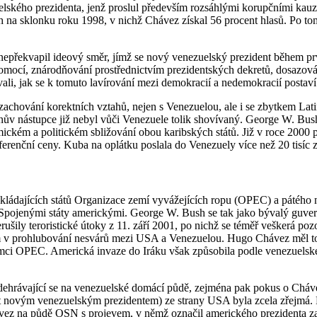
elského prezidenta, jenž proslul především rozsáhlými korupčními ka
ých na sklonku roku 1998, v nichž Chávez získal 56 procent hlasů. Po t
 nepřekvapil ideový směr, jímž se nový venezuelský prezident během prv
omocí, znárodňování prostřednictvím prezidentských dekretů, dosazování
ovali, jak se k tomuto lavírování mezi demokracií a nedemokracií postav
 zachování korektních vztahů, nejen s Venezuelou, ale i se zbytkem La
ův nástupce již nebyl vůči Venezuele tolik shovívaný. George W. Bush
ickém a politickém sbližování obou karibských států. Již v roce 2000 
erenční ceny. Kuba na oplátku poslala do Venezuely více než 20 tisíc z
akládajících států Organizace zemí vyvážejících ropu (OPEC) a pátého n
 Spojenými státy americkými. George W. Bush se tak jako bývalý guver
ily teroristické útoky z 11. září 2001, po nichž se téměř veškerá poz
kem v prohlubování nesvárů mezi USA a Venezuelou. Hugo Chávez měl t
mci OPEC. Americká invaze do Iráku však způsobila podle venezuelského
dehrávající se na venezuelské domácí půdě, zejména pak pokus o Cháve
t novým venezuelským prezidentem) ze strany USA byla zcela zřejmá.
vez na půdě OSN s projevem, v němž označil amerického prezidenta z