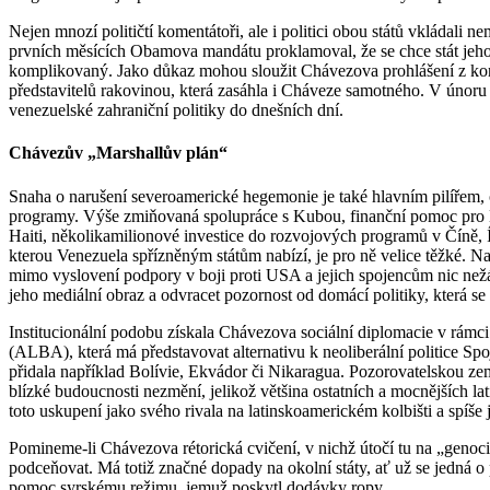
Nejen mnozí političtí komentátoři, ale i politici obou států vkládal
prvních měsících Obamova mandátu proklamoval, že se chce stát jeho
komplikovaný. Jako důkaz mohou sloužit Chávezova prohlášení z kon
představitelů rakovinou, která zasáhla i Cháveze samotného. V úno
venezuelské zahraniční politiky do dnešních dní.
Chávezův „Marshallův plán“
Snaha o narušení severoamerické hegemonie je také hlavním pilířem, o
programy. Výše zmiňovaná spolupráce s Kubou, finanční pomoc pro Bo
Haiti, několikamilionové investice do rozvojových programů v Číně, 
kterou Venezuela spřízněným státům nabízí, je pro ně velice těžké.
mimo vyslovení podpory v boji proti USA a jejich spojencům nic než
jeho mediální obraz a odvracet pozornost od domácí politiky, která s
Institucionální podobu získala Chávezova sociální diplomacie v rám
(ALBA), která má představovat alternativu k neoliberální politice
přidala například Bolívie, Ekvádor či Nikaragua. Pozorovatelskou zemí 
blízké budoucnosti nezmění, jelikož většina ostatních a mocnějších lat
toto uskupení jako svého rivala na latinskoamerickém kolbišti a spíše j
Pomineme-li Chávezova rétorická cvičení, v nichž útočí tu na „genoci
podceňovat. Má totiž značné dopady na okolní státy, ať už se jedn
pomoc syrskému režimu, jemuž poskytl dodávky ropy.