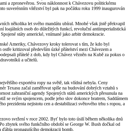
uzami a zpronevěrou. Svou náklonnost k Chávezovu politickému
omto suverénním vítězství byl pak na počátku roku 1999 inaugurován
ních několika let svého mandátu ubíral. Mnohé však jistě překvapil
 loajálních osob do důležitých funkcí, revoluční antiimperialistická
í Spojené státy americké, vnímané jako arbitr demokracie.
tinské Ameriky, Chávezovy kroky tolerovat s tím, že kdo byl
 ostře kritizoval především úzké přátelství mezi Chávezem a
podepsali přátelé z dob, kdy byl Chávez vězněn na Kubě za pokus o
dravotníků a učitelů.
ejvětšího exportéra ropy na světě, tak vlídná nebyla. Ceny
nér Texasu začal zaměřovat spíše na budování dobrých vztahů s
ornost zahraniční agendy Spojených států amerických přesunula na
otiž se svým spojencem, podle jeho slov dokonce bratrem, Saddámem
 prezidenta nejistotu cen a destabilizaci světového trhu s ropou, a
zovo svržení v roce 2002. Byť bylo toto úsilí během několika dnů
 Po zbytek svého funkčního období se George W. Bush dočkal od
a ďábla propagujícího demokracii bomb.