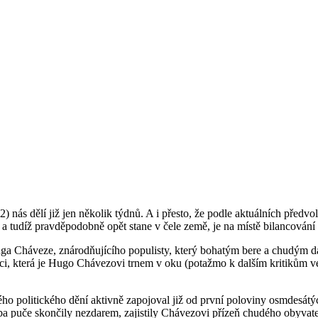
) nás dělí již jen několik týdnů. A i přesto, že podle aktuálních př
tudíž pravděpodobně opět stane v čele země, je na místě bilancování
ga Cháveze, znárodňujícího populisty, který bohatým bere a chudým dá
ci, která je Hugo Chávezovi trnem v oku (potažmo k dalším kritikům v
ho politického dění aktivně zapojoval již od první poloviny osmdesátýc
ba puče skončily nezdarem, zajistily Chávezovi přízeň chudého obyvatels