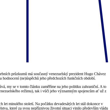
edvolebních průzkumů má současný venezuelský prezident Hugo Chávez
 a hodnocení (ne)úspěchů jeho předchozích funkčních období.
vá, my se v tomto článku zaměříme na jeho politiku zahraniční. A to
enezuelského režimu), tak i vůči jeho významným spojencům ať už z
h let minulého století. Na počátku devadesátých let stál dokonce v
tva, které za svou nepříznivou životní situaci vinilo především vládu