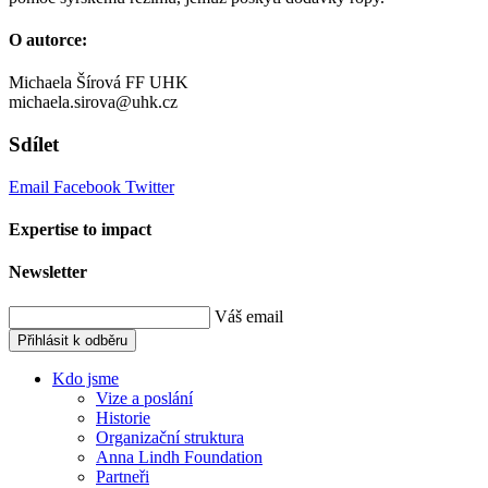
O autorce:
Michaela Šírová FF UHK
michaela.sirova@uhk.cz
Sdílet
Email
Facebook
Twitter
Expertise to impact
Newsletter
Váš email
Přihlásit k odběru
Kdo jsme
Vize a poslání
Historie
Organizační struktura
Anna Lindh Foundation
Partneři