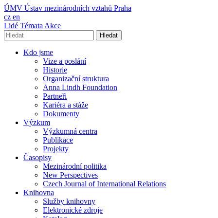
ÚMV
Ústav mezinárodních vztahů Praha
cz
en
Lidé
Témata
Akce
Hledat
Kdo jsme
Vize a poslání
Historie
Organizační struktura
Anna Lindh Foundation
Partneři
Kariéra a stáže
Dokumenty
Výzkum
Výzkumná centra
Publikace
Projekty
Časopisy
Mezinárodní politika
New Perspectives
Czech Journal of International Relations
Knihovna
Služby knihovny
Elektronické zdroje