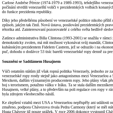
Carlose Andrése Péreze (1974-1979 a 1989-1993), tehdejšího venezu
počínání stvrdili venezuelští voliči v prezidentských volbách konan
do funkce prezidenta republiky.
Díky jeho předešlému působení ve venezuelské politice nikoho příliš
způsob, jakým tak činil. Nová ústava, posilování prezidentských prav
rétorika atd. Zainteresovaní pozorovatelé z celého světa bedlivě sled
Zatímco administrativa Billa Clintona (1993-2001) se snažila v rámci
demokraticky zvolen, má mít možnost vykonávat svůj mandát, Clinton
kubánským prezidentem Fidelem Castrem, jež se odrazilo i na ekonom
puč, dohodu o dodávce 53 tisíc barelů venezuelské ropy denně za pref
Souznění se Saddámem Husajnem
Vůči ostatním státům již však ropná politika Venezuely, jednoho ze z
venezuelské ropy rostly stejně jako antagonismus mezi Venezuelou a
Mexikem, dalším významným producentem ropy. Jeho plány však přeruš
boj s terorismem, potažmo válku v Iráku. Ta se stala dalším mezní
Husajnem, velké plány, a to především na poli regulace cen ropy v rá
byla zdrojem všeobecného násilí.
Ke zlepšení vztahů mezi USA a Venezuelou nepřispěly ani události o
zmařeno, podpora Chávezova rivala Pedra Carmony (který se měl stá
Huga Cháveze již pouze urážek. V roce 2006 dokonce vystoupil Chá