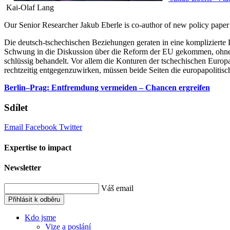
Kai-Olaf Lang
Our Senior Researcher Jakub Eberle is co-author of new policy pap
Die deutsch-tschechischen Beziehungen geraten in eine komplizierte
Schwung in die Diskussion über die Reform der EU gekommen, ohne das
schlüssig behandelt. Vor allem die Konturen der tschechischen Europ
rechtzeitig entgegenzuwirken, müssen beide Seiten die europapolitisc
Berlin–Prag: Entfremdung vermeiden – Chancen ergreifen
Sdílet
Email
Facebook
Twitter
Expertise to impact
Newsletter
Váš email
Přihlásit k odběru
Kdo jsme
Vize a poslání