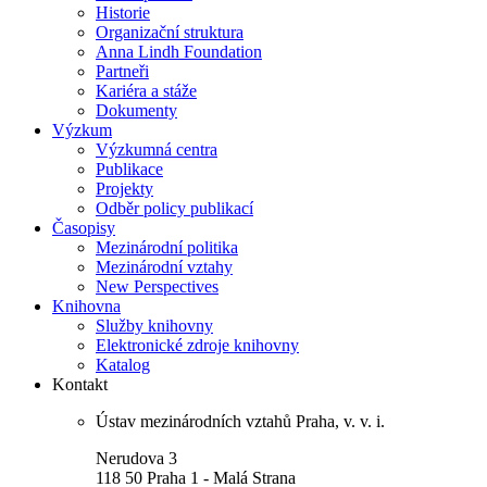
Historie
Organizační struktura
Anna Lindh Foundation
Partneři
Kariéra a stáže
Dokumenty
Výzkum
Výzkumná centra
Publikace
Projekty
Odběr policy publikací
Časopisy
Mezinárodní politika
Mezinárodní vztahy
New Perspectives
Knihovna
Služby knihovny
Elektronické zdroje knihovny
Katalog
Kontakt
Ústav mezinárodních vztahů Praha, v. v. i.
Nerudova 3
118 50 Praha 1 - Malá Strana