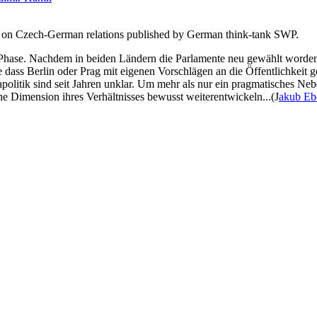
er on Czech-German relations published by German think-tank SWP.
 Phase. Nachdem in beiden Ländern die Parlamente neu gewählt worden 
s Berlin oder Prag mit eigenen Vorschlägen an die Öffentlichkeit get
apolitik sind seit Jahren unklar. Um mehr als nur ein pragmatisches N
he Dimension ihres Verhältnisses bewusst weiterentwickeln...(J
akub Eb