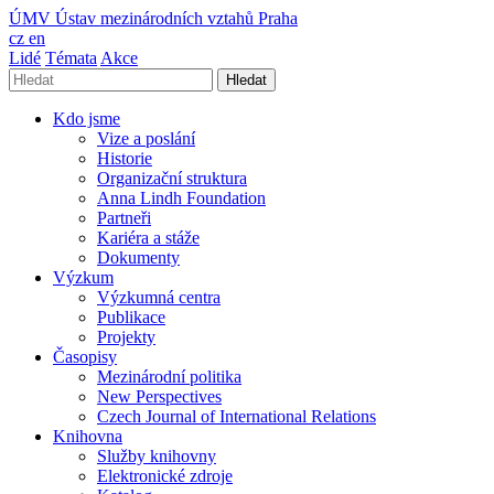
ÚMV
Ústav mezinárodních vztahů Praha
cz
en
Lidé
Témata
Akce
Hledat
Kdo jsme
Vize a poslání
Historie
Organizační struktura
Anna Lindh Foundation
Partneři
Kariéra a stáže
Dokumenty
Výzkum
Výzkumná centra
Publikace
Projekty
Časopisy
Mezinárodní politika
New Perspectives
Czech Journal of International Relations
Knihovna
Služby knihovny
Elektronické zdroje