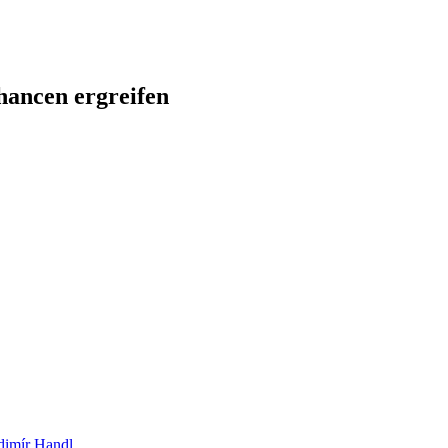
ancen ergreifen
dimír Handl