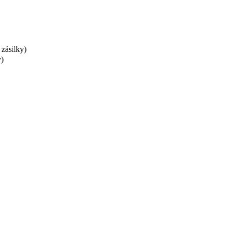
 zásilky)
y)