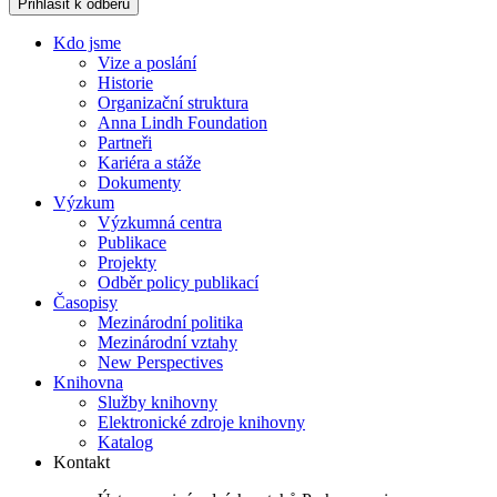
Přihlásit k odběru
Kdo jsme
Vize a poslání
Historie
Organizační struktura
Anna Lindh Foundation
Partneři
Kariéra a stáže
Dokumenty
Výzkum
Výzkumná centra
Publikace
Projekty
Odběr policy publikací
Časopisy
Mezinárodní politika
Mezinárodní vztahy
New Perspectives
Knihovna
Služby knihovny
Elektronické zdroje knihovny
Katalog
Kontakt