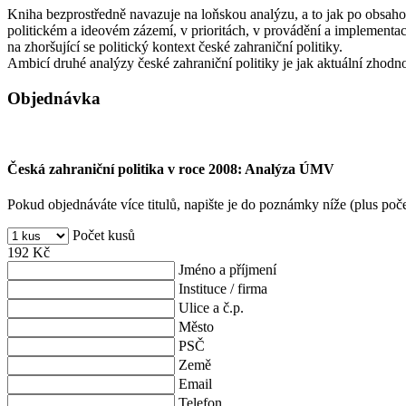
Kniha bezprostředně navazuje na loňskou analýzu, a to jak po obsahové
politickém a ideovém zázemí, v prioritách, v provádění a implementaci,
na zhoršující se politický kontext české zahraniční politiky.
Ambicí druhé analýzy české zahraniční politiky je jak aktuální zhodn
Objednávka
Česká zahraniční politika v roce 2008: Analýza ÚMV
Pokud objednáváte více titulů, napište je do poznámky níže (plus poč
Počet kusů
192
Kč
Jméno a příjmení
Instituce / firma
Ulice a č.p.
Město
PSČ
Země
Email
Telefon