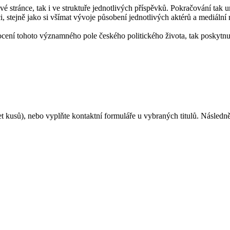
 stránce, tak i ve struktuře jednotlivých příspěvků. Pokračování tak u
 stejně jako si všímat vývoje působení jednotlivých aktérů a mediální r
ocení tohoto významného pole českého politického života, tak poskytnu
et kusů), nebo vyplňte kontaktní formuláře u vybraných titulů. Násled