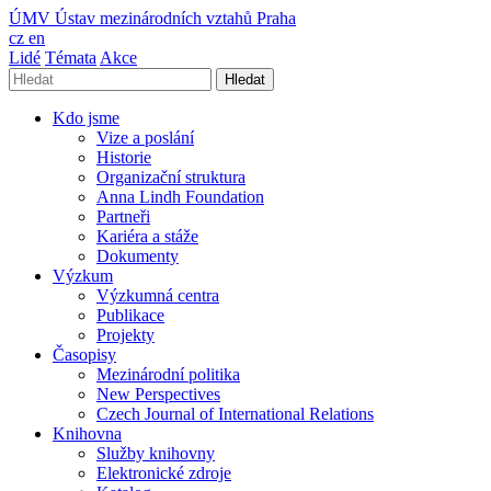
ÚMV
Ústav mezinárodních vztahů Praha
cz
en
Lidé
Témata
Akce
Hledat
Kdo jsme
Vize a poslání
Historie
Organizační struktura
Anna Lindh Foundation
Partneři
Kariéra a stáže
Dokumenty
Výzkum
Výzkumná centra
Publikace
Projekty
Časopisy
Mezinárodní politika
New Perspectives
Czech Journal of International Relations
Knihovna
Služby knihovny
Elektronické zdroje