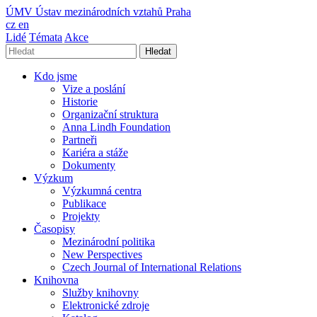
ÚMV
Ústav mezinárodních vztahů Praha
cz
en
Lidé
Témata
Akce
Hledat
Kdo jsme
Vize a poslání
Historie
Organizační struktura
Anna Lindh Foundation
Partneři
Kariéra a stáže
Dokumenty
Výzkum
Výzkumná centra
Publikace
Projekty
Časopisy
Mezinárodní politika
New Perspectives
Czech Journal of International Relations
Knihovna
Služby knihovny
Elektronické zdroje