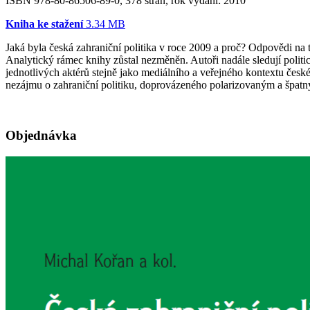
ISBN 978-80-86506-89-0, 378 stran, rok vydání: 2010
Kniha ke stažení
3.34 MB
Jaká byla česká zahraniční politika v roce 2009 a proč? Odpovědi na 
Analytický rámec knihy zůstal nezměněn. Autoři nadále sledují politick
jednotlivých aktérů stejně jako mediálního a veřejného kontextu česk
nezájmu o zahraniční politiku, doprovázeného polarizovaným a špat
Objednávka