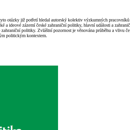
tyto otázky již potřetí hledal autorský kolektiv výzkumných pracovníků 
é a ideové zázemí české zahraniční politiky, hlavní události a zahranič
é zahraniční politiky. Zvláštní pozornost je věnována průběhu a vlivu 
ným politickým kontextem.