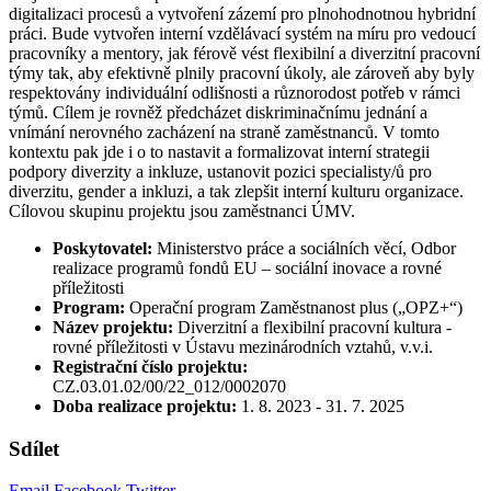
digitalizaci procesů a vytvoření zázemí pro plnohodnotnou hybridní
práci. Bude vytvořen interní vzdělávací systém na míru pro vedoucí
pracovníky a mentory, jak férově vést flexibilní a diverzitní pracovní
týmy tak, aby efektivně plnily pracovní úkoly, ale zároveň aby byly
respektovány individuální odlišnosti a různorodost potřeb v rámci
týmů. Cílem je rovněž předcházet diskriminačnímu jednání a
vnímání nerovného zacházení na straně zaměstnanců. V tomto
kontextu pak jde i o to nastavit a formalizovat interní strategii
podpory diverzity a inkluze, ustanovit pozici specialisty/ů pro
diverzitu, gender a inkluzi, a tak zlepšit interní kulturu organizace.
Cílovou skupinu projektu jsou zaměstnanci ÚMV.
Poskytovatel:
Ministerstvo práce a sociálních věcí, Odbor
realizace programů fondů EU – sociální inovace a rovné
příležitosti
Program:
Operační program Zaměstnanost plus („OPZ+“)
Název projektu:
Diverzitní a flexibilní pracovní kultura -
rovné příležitosti v Ústavu mezinárodních vztahů, v.v.i.
Registrační číslo projektu:
CZ.03.01.02/00/22_012/0002070
Doba realizace projektu:
1. 8. 2023 - 31. 7. 2025
Sdílet
Email
Facebook
Twitter