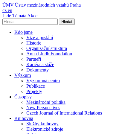
ÚMV
Ústav mezinárodních vztahů Praha
cz
en
Lidé
Témata
Akce
Hledat
Kdo jsme
Vize a poslání
Historie
Organizační struktura
Anna Lindh Foundation
Partneři
Kariéra a stáže
Dokumenty
Výzkum
Výzkumná centra
Publikace
Projekty
Časopisy
Mezinárodní politika
New Perspectives
Czech Journal of International Relations
Knihovna
Služby knihovny
Elektronické zdroje