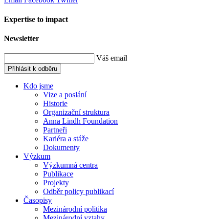
Expertise to impact
Newsletter
Váš email
Přihlásit k odběru
Kdo jsme
Vize a poslání
Historie
Organizační struktura
Anna Lindh Foundation
Partneři
Kariéra a stáže
Dokumenty
Výzkum
Výzkumná centra
Publikace
Projekty
Odběr policy publikací
Časopisy
Mezinárodní politika
Mezinárodní vztahy