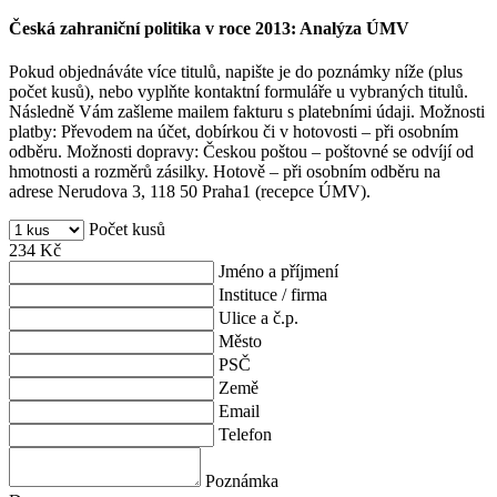
Česká zahraniční politika v roce 2013: Analýza ÚMV
Pokud objednáváte více titulů, napište je do poznámky níže (plus
počet kusů), nebo vyplňte kontaktní formuláře u vybraných titulů.
Následně Vám zašleme mailem fakturu s platebními údaji. Možnosti
platby: Převodem na účet, dobírkou či v hotovosti – při osobním
odběru. Možnosti dopravy: Českou poštou – poštovné se odvíjí od
hmotnosti a rozměrů zásilky. Hotově – při osobním odběru na
adrese Nerudova 3, 118 50 Praha1 (recepce ÚMV).
Počet kusů
234
Kč
Jméno a příjmení
Instituce / firma
Ulice a č.p.
Město
PSČ
Země
Email
Telefon
Poznámka