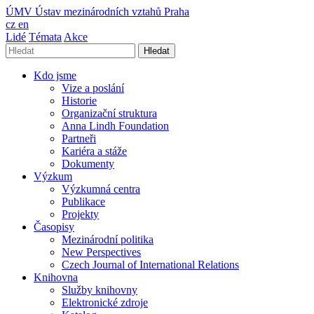
ÚMV
Ústav mezinárodních vztahů Praha
cz
en
Lidé
Témata
Akce
Hledat
Kdo jsme
Vize a poslání
Historie
Organizační struktura
Anna Lindh Foundation
Partneři
Kariéra a stáže
Dokumenty
Výzkum
Výzkumná centra
Publikace
Projekty
Časopisy
Mezinárodní politika
New Perspectives
Czech Journal of International Relations
Knihovna
Služby knihovny
Elektronické zdroje