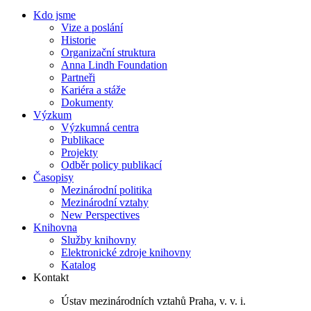
Kdo jsme
Vize a poslání
Historie
Organizační struktura
Anna Lindh Foundation
Partneři
Kariéra a stáže
Dokumenty
Výzkum
Výzkumná centra
Publikace
Projekty
Odběr policy publikací
Časopisy
Mezinárodní politika
Mezinárodní vztahy
New Perspectives
Knihovna
Služby knihovny
Elektronické zdroje knihovny
Katalog
Kontakt
Ústav mezinárodních vztahů Praha, v. v. i.