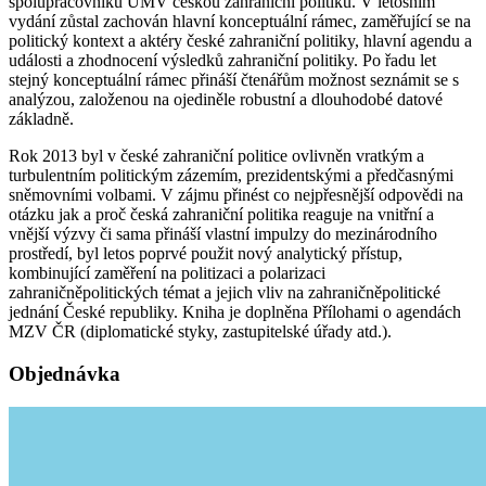
spolupracovníků ÚMV českou zahraniční politiku. V letošním
vydání zůstal zachován hlavní konceptuální rámec, zaměřující se na
politický kontext a aktéry české zahraniční politiky, hlavní agendu a
události a zhodnocení výsledků zahraniční politiky. Po řadu let
stejný konceptuální rámec přináší čtenářům možnost seznámit se s
analýzou, založenou na ojediněle robustní a dlouhodobé datové
základně.
Rok 2013 byl v české zahraniční politice ovlivněn vratkým a
turbulentním politickým zázemím, prezidentskými a předčasnými
sněmovními volbami. V zájmu přinést co nejpřesnější odpovědi na
otázku jak a proč česká zahraniční politika reaguje na vnitřní a
vnější výzvy či sama přináší vlastní impulzy do mezinárodního
prostředí, byl letos poprvé použit nový analytický přístup,
kombinující zaměření na politizaci a polarizaci
zahraničněpolitických témat a jejich vliv na zahraničněpolitické
jednání České republiky. Kniha je doplněna Přílohami o agendách
MZV ČR (diplomatické styky, zastupitelské úřady atd.).
Objednávka