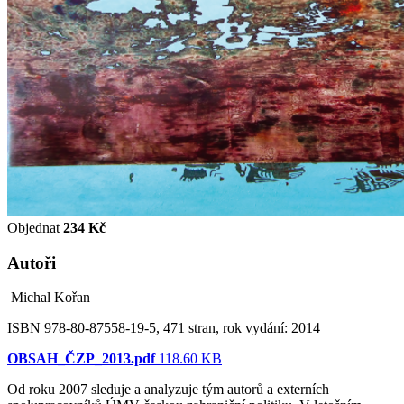
Objednat
234 Kč
Autoři
Michal Kořan
ISBN 978-80-87558-19-5, 471 stran, rok vydání: 2014
OBSAH_ČZP_2013.pdf
118.60 KB
Od roku 2007 sleduje a analyzuje tým autorů a externích