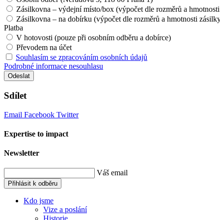
Zásilkovna – výdejní místo/box (výpočet dle rozměrů a hmotnosti
Zásilkovna – na dobírku (výpočet dle rozměrů a hmotnosti zásilk
Platba
V hotovosti (pouze při osobním odběru a dobírce)
Převodem na účet
Souhlasím se zpracováním osobních údajů
Podrobné informace nesouhlasu
Odeslat
Sdílet
Email
Facebook
Twitter
Expertise to impact
Newsletter
Váš email
Přihlásit k odběru
Kdo jsme
Vize a poslání
Historie