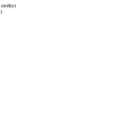
 zásilky)
y)