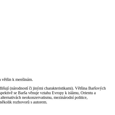
ah většin k menšinám.
išují (národností či jinými charakteristikami). Většina Baršových
rspektivě se Barša věnuje vztahu Evropy k islámu, Orientu a
lternativách neokonzervatismu, mezinárodní politice,
 několik rozhovorů s autorem.