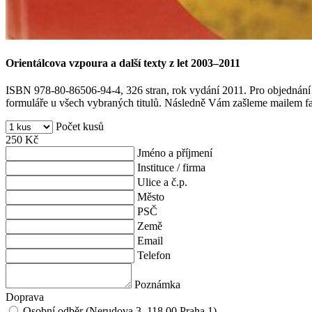
Orientálcova vzpoura a další texty z let 2003–2011
ISBN 978-80-86506-94-4, 326 stran, rok vydání 2011. Pro objednání ti
formuláře u všech vybraných titulů. Následně Vám zašleme mailem fak
Počet kusů
250
Kč
Jméno a příjmení
Instituce / firma
Ulice a č.p.
Město
PSČ
Země
Email
Telefon
Poznámka
Doprava
Osobní odběr (Nerudova 3, 118 00 Praha 1)