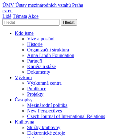
ÚMV
Ústav mezinárodních vztahů Praha
cz
en
Lidé
Témata
Akce
Hledat
Kdo jsme
Vize a poslání
Historie
Organizační struktura
Anna Lindh Foundation
Partneři
Kariéra a stáže
Dokumenty
Výzkum
Výzkumná centra
Publikace
Projekty
Časopisy
Mezinárodní politika
New Perspectives
Czech Journal of International Relations
Knihovna
Služby knihovny
Elektronické zdroje