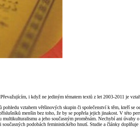
. Převažujícím, i když ne jediným tématem textů z let 2003-2011 je vzt
pohledu vztahem většinových skupin či společenství k těm, kteří se odl
říslušníků menšin bez toho, že by se popřela jejich jinakost. V této pe
 multikulturalismu a jeho současným proměnám. Nechybí ani úvahy o a
i současných podobách feministického hnutí. Studie a články doplňuje