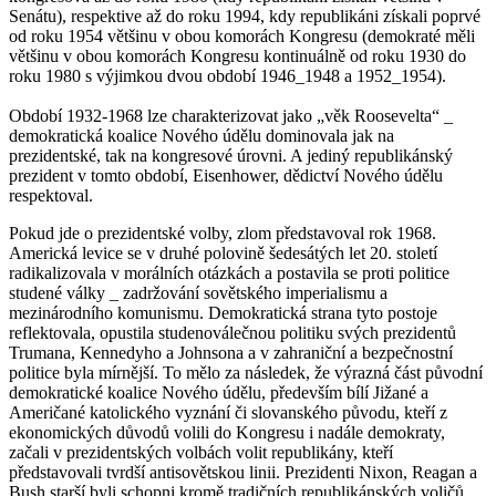
Senátu), respektive až do roku 1994, kdy republikáni získali poprvé
od roku 1954 většinu v obou komorách Kongresu (demokraté měli
většinu v obou komorách Kongresu kontinuálně od roku 1930 do
roku 1980 s výjimkou dvou období 1946_1948 a 1952_1954).
Období 1932-1968 lze charakterizovat jako „věk Roosevelta“ _
demokratická koalice Nového údělu dominovala jak na
prezidentské, tak na kongresové úrovni. A jediný republikánský
prezident v tomto období, Eisenhower, dědictví Nového údělu
respektoval.
Pokud jde o prezidentské volby, zlom představoval rok 1968.
Americká levice se v druhé polovině šedesátých let 20. století
radikalizovala v morálních otázkách a postavila se proti politice
studené války _ zadržování sovětského imperialismu a
mezinárodního komunismu. Demokratická strana tyto postoje
reflektovala, opustila studenoválečnou politiku svých prezidentů
Trumana, Kennedyho a Johnsona a v zahraniční a bezpečnostní
politice byla mírnější. To mělo za následek, že výrazná část původní
demokratické koalice Nového údělu, především bílí Jižané a
Američané katolického vyznání či slovanského původu, kteří z
ekonomických důvodů volili do Kongresu i nadále demokraty,
začali v prezidentských volbách volit republikány, kteří
představovali tvrdší antisovětskou linii. Prezidenti Nixon, Reagan a
Bush starší byli schopni kromě tradičních republikánských voličů