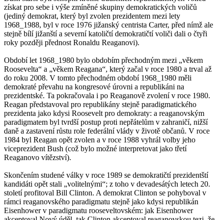
získat pro sebe i výše zmíněné skupiny demokratických voličů
(jediný demokrat, který byl zvolen prezidentem mezi lety
1968_1988, byl v roce 1976 jižanský centrista Carter, před nímž ale
stejně bílí jižanští a severní katoličtí demokratičtí voliči dali o čtyři
roky později přednost Ronaldu Reaganovi).
Období let 1968_1980 bylo obdobím přechodným mezi „věkem
Roosevelta“ a „věkem Reagana“, který začal v roce 1980 a trval až
do roku 2008. V tomto přechodném období 1968_1980 měli
demokraté převahu na kongresové úrovni a republikáni na
prezidentské. Ta pokračovala i po Reaganově zvolení v roce 1980.
Reagan představoval pro republikány stejně paradigmatického
prezidenta jako kdysi Roosevelt pro demokraty: a reaganovským
paradigmatem byl tvrdší postup proti nepřátelům v zahraničí, nižší
daně a zastavení růstu role federální vlády v životě občanů. V roce
1984 byl Reagan opět zvolen a v roce 1988 vyhrál volby jeho
viceprezident Bush (což bylo možné interpretovat jako třetí
Reaganovo vítězství).
Skončením studené války v roce 1989 se demokratičtí prezidentští
kandidáti opět stali „volitelnými“; z toho v devadesátých letech 20.
století profitoval Bill Clinton. A demokrat Clinton se pohyboval v
rámci reaganovského paradigmatu stejně jako kdysi republikán
Eisenhower v paradigmatu rooseveltovském: jak Eisenhower
akceptoval Nový úděl, tak Clinton akceptoval reaganovskou tezi, že