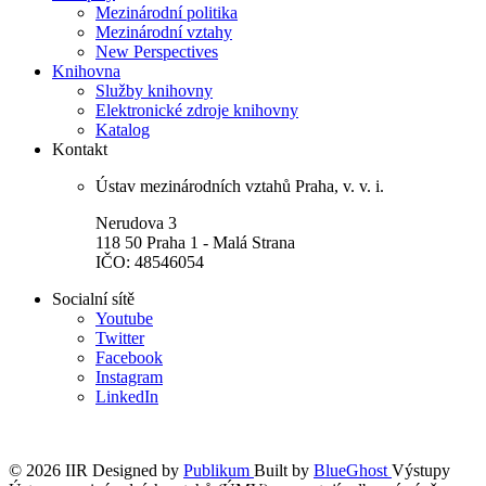
Mezinárodní politika
Mezinárodní vztahy
New Perspectives
Knihovna
Služby knihovny
Elektronické zdroje knihovny
Katalog
Kontakt
Ústav mezinárodních vztahů Praha, v. v. i.
Nerudova 3
118 50 Praha 1 - Malá Strana
IČO: 48546054
Socialní sítě
Youtube
Twitter
Facebook
Instagram
LinkedIn
© 2026 IIR
Designed by
Publikum
Built by
BlueGhost
Výstupy