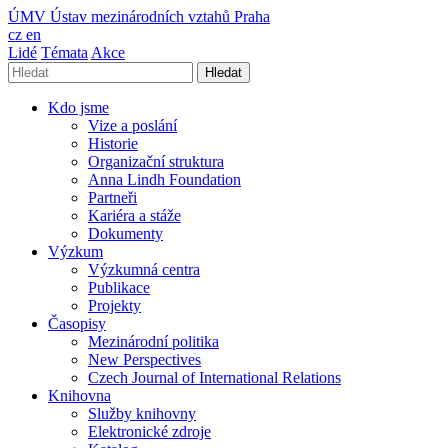
ÚMV
Ústav mezinárodních vztahů Praha
cz
en
Lidé
Témata
Akce
Hledat
Kdo jsme
Vize a poslání
Historie
Organizační struktura
Anna Lindh Foundation
Partneři
Kariéra a stáže
Dokumenty
Výzkum
Výzkumná centra
Publikace
Projekty
Časopisy
Mezinárodní politika
New Perspectives
Czech Journal of International Relations
Knihovna
Služby knihovny
Elektronické zdroje