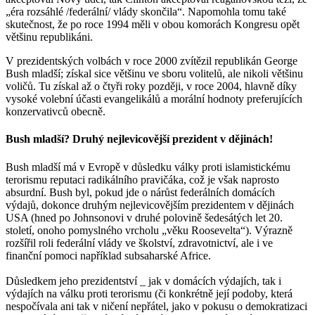
„éra rozsáhlé /federální/ vlády skončila“. Napomohla tomu také
skutečnost, že po roce 1994 měli v obou komorách Kongresu opět
většinu republikáni.
V prezidentských volbách v roce 2000 zvítězil republikán George
Bush mladší; získal sice většinu ve sboru volitelů, ale nikoli většinu
voličů. Tu získal až o čtyři roky později, v roce 2004, hlavně díky
vysoké volební účasti evangelikálů a morální hodnoty preferujících
konzervativců obecně.
Bush mladší? Druhý nejlevicovější prezident v dějinách!
Bush mladší má v Evropě v důsledku války proti islamistickému
terorismu reputaci radikálního pravičáka, což je však naprosto
absurdní. Bush byl, pokud jde o nárůst federálních domácích
výdajů, dokonce druhým nejlevicovějším prezidentem v dějinách
USA (hned po Johnsonovi v druhé polovině šedesátých let 20.
století, onoho pomyslného vrcholu „věku Roosevelta“). Výrazně
rozšířil roli federální vlády ve školství, zdravotnictví, ale i ve
finanční pomoci například subsaharské Africe.
Důsledkem jeho prezidentství _ jak v domácích výdajích, tak i
výdajích na válku proti terorismu (či konkrétně její podoby, která
nespočívala ani tak v ničení nepřátel, jako v pokusu o demokratizaci