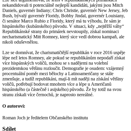
nekandidovali ti potenciálně nejlepší kandidáti, jakými jsou Mitch
Daniels, guvernér Indiany; Chris Christie, guvernér New Jersey, Jeb
Bush, bývalý guvernér Floridy, Bobby Jindal, guvernér Louisiany,
či senátor Marco Rubio z Floridy, který má tu výhodu, že sám je
hispánského (kubánského) původu. V situaci, kdy „nejtěžší váhy“
Republikánské strany do primárek nevstoupily, získal nominaci
necharismatický Mitt Romney, který sice vedl dobrou kampaň, ale
nikoli oduševnělou.
Lze se domnívat, že charismatičtější republikán v roce 2016 uspěje
lépe než letos Romney, ale pokud se republikánům nepodaří získat
více hispánských voličů, mohou se s nadějemi na volební
prezidentskou většinu rozloučit. Demografie je osudem: vzájemný
procentuální poměr mezi bělochy a Latinoameričany se stále
zmenšuje, a tudíž republikáni, mají-li mít naději na získání většiny
voličů, potřebují bodovat mnohem více a lépe u Američanů
hispánského (a částečně i asijského) původu. Že by totiž na svou
stranu získali více černochů, je naprosto nereálné.
O autorovi:
Roman Joch je ředitelem Občanského institutu
Sdílet