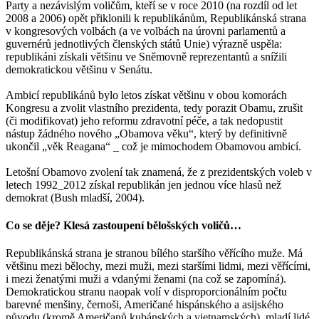
Party a nezávislým voličům, kteří se v roce 2010 (na rozdíl od let
2008 a 2006) opět přiklonili k republikánům, Republikánská strana
v kongresových volbách (a ve volbách na úrovni parlamentů a
guvernérů jednotlivých členských států Unie) výrazně uspěla:
republikáni získali většinu ve Sněmovně reprezentantů a snížili
demokratickou většinu v Senátu.
Ambicí republikánů bylo letos získat většinu v obou komorách
Kongresu a zvolit vlastního prezidenta, tedy porazit Obamu, zrušit
(či modifikovat) jeho reformu zdravotní péče, a tak nedopustit
nástup žádného nového „Obamova věku“, který by definitivně
ukončil „věk Reagana“ _ což je mimochodem Obamovou ambicí.
Letošní Obamovo zvolení tak znamená, že z prezidentských voleb v
letech 1992_2012 získal republikán jen jednou více hlasů než
demokrat (Bush mladší, 2004).
Co se děje? Klesá zastoupení bělošských voličů…
Republikánská strana je stranou bílého staršího věřícího muže. Má
většinu mezi bělochy, mezi muži, mezi staršími lidmi, mezi věřícími,
i mezi ženatými muži a vdanými ženami (na což se zapomíná).
Demokratickou stranu naopak volí v disproporcionálním počtu
barevné menšiny, černoši, Američané hispánského a asijského
původu (kromě Američanů kubánských a vietnamských), mladí lidé,