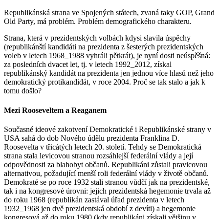
Republikánská strana ve Spojených státech, zvaná taky GOP, Grand
Old Party, má problém. Problém demografického charakteru.
Strana, která v prezidentských volbách kdysi slavila úspěchy
(republikánští kandidáti na prezidenta z šesterých prezidentských
voleb v letech 1968_1988 vyhráli pětkrát), je nyní dosti neúspěšná:
za posledních dvacet let, tj. v letech 1992_2012, získal
republikánský kandidát na prezidenta jen jednou více hlasů než jeho
demokratický protikandidát, v roce 2004. Proč se tak stalo a jak k
tomu došlo?
Mezi Rooseveltem a Reaganem
Současné ideové zakotvení Demokratické i Republikánské strany v
USA sahá do dob Nového údělu prezidenta Franklina D.
Roosevelta v třicátých letech 20. století. Tehdy se Demokratická
strana stala levicovou stranou rozsáhlejší federální vlády a její
odpovědnosti za blahobyt občanů. Republikáni zůstali pravicovou
alternativou, požadující menší roli federální vlády v životě občanů.
Demokraté se po roce 1932 stali stranou vůdčí jak na prezidentské,
tak i na kongresové úrovni: jejich prezidentská hegemonie trvala až
do roku 1968 (republikán zastával úřad prezidenta v letech
1932_1968 jen dvě prezidentská období z devíti) a hegemonie
kongresová až do roku 1980 (kdy republikáni získali většinu v