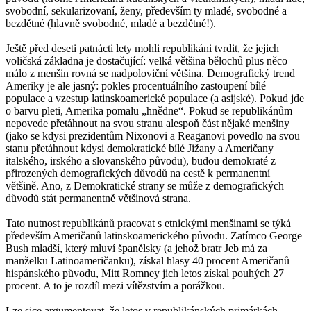
svobodní, sekularizovaní, ženy, především ty mladé, svobodné a
bezdětné (hlavně svobodné, mladé a bezdětné!).
Ještě před deseti patnácti lety mohli republikáni tvrdit, že jejich
voličská základna je dostačující: velká většina bělochů plus něco
málo z menšin rovná se nadpoloviční většina. Demografický trend
Ameriky je ale jasný: pokles procentuálního zastoupení bílé
populace a vzestup latinskoamerické populace (a asijské). Pokud jde
o barvu pleti, Amerika pomalu „hnědne“. Pokud se republikánům
nepovede přetáhnout na svou stranu alespoň část nějaké menšiny
(jako se kdysi prezidentům Nixonovi a Reaganovi povedlo na svou
stanu přetáhnout kdysi demokratické bílé Jižany a Američany
italského, irského a slovanského původu), budou demokraté z
přirozených demografických důvodů na cestě k permanentní
většině. Ano, z Demokratické strany se může z demografických
důvodů stát permanentně většinová strana.
Tato nutnost republikánů pracovat s etnickými menšinami se týká
především Američanů latinskoamerického původu. Zatímco George
Bush mladší, který mluví španělsky (a jehož bratr Jeb má za
manželku Latinoameričanku), získal hlasy 40 procent Američanů
hispánského původu, Mitt Romney jich letos získal pouhých 27
procent. A to je rozdíl mezi vítězstvím a porážkou.
Lze sice argumentovat, že letos v republikánských primárkách