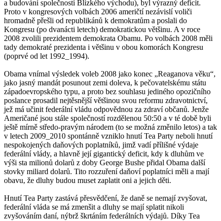
a budování společností Blízkého východu), byl výrazný deficit.
Proto v kongresových volbách 2006 američtí nezávislí voliči
hromadně přešli od republikánů k demokratům a poslali do
Kongresu (po dvanácti letech) demokratickou většinu. A v roce
2008 zvolili prezidentem demokrata Obamu. Po volbách 2008 měli
tady demokraté prezidenta i většinu v obou komorách Kongresu
(poprvé od let 1992_1994).
Obama vnímal výsledek voleb 2008 jako konec „Reaganova věku“,
jako jasný mandát posunout zemi doleva, k pečovatelskému státu
západoevropského typu, a proto bez souhlasu jediného opozičního
poslance prosadil nejtěsnější většinou svou reformu zdravotnictví,
jež má učinit federální vládu odpovědnou za zdraví občanů. Jenže
Američané jsou stále společností rozdělenou 50:50 a v té době byli
ještě mírně středo-pravým národem (to se možná změnilo letos) a tak
v letech 2009_2010 spontánně vzniklo hnutí Tea Party neboli hnutí
nespokojených daňových poplatníků, jimž vadí přílišné výdaje
federální vlády, a hlavně její gigantický deficit, kdy k dluhům ve
výši sta milionů dolarů z doby George Bushe přidal Obama další
stovky miliard dolarů. Tito rozzuření daňoví poplatníci měli a mají
obavu, že dluhy budou muset zaplatit oni a jejich děti.
Hnutí Tea Party zastává přesvědčení, že daně se nemají zvyšovat,
federální vláda se má zmenšit a dluhy se mají splatit nikoli
zvyšováním daní, nýbrž škrtáním federálních výdajů. Díky Tea