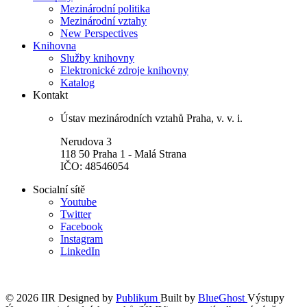
Mezinárodní politika
Mezinárodní vztahy
New Perspectives
Knihovna
Služby knihovny
Elektronické zdroje knihovny
Katalog
Kontakt
Ústav mezinárodních vztahů Praha, v. v. i.
Nerudova 3
118 50 Praha 1 - Malá Strana
IČO: 48546054
Socialní sítě
Youtube
Twitter
Facebook
Instagram
LinkedIn
© 2026 IIR
Designed by
Publikum
Built by
BlueGhost
Výstupy