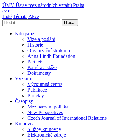
ÚMV
Ústav mezinárodních vztahů Praha
cz
en
Lidé
Témata
Akce
Hledat
Kdo jsme
Vize a poslání
Historie
Organizační struktura
Anna Lindh Foundation
Partneři
Kariéra a stáže
Dokumenty
Výzkum
Výzkumná centra
Publikace
Projekty
Časopisy
Mezinárodní politika
New Perspectives
Czech Journal of International Relations
Knihovna
Služby knihovny
Elektronické zdroje