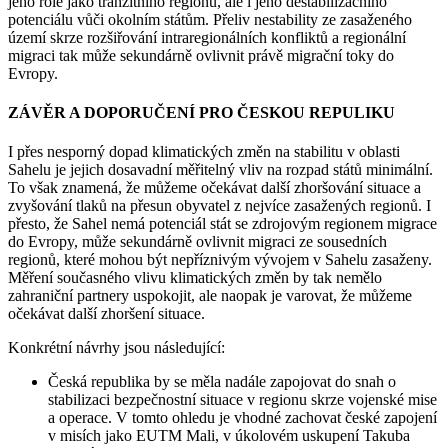
jeho role jako tranzitního regionu, ale i jeho destabilizačního
potenciálu vůči okolním státům. Přeliv nestability ze zasaženého
území skrze rozšiřování intraregionálních konfliktů a regionální
migraci tak může sekundárně ovlivnit právě migrační toky do
Evropy.
ZÁVĚR A DOPORUČENÍ PRO ČESKOU REPULIKU
I přes nesporný dopad klimatických změn na stabilitu v oblasti
Sahelu je jejich dosavadní měřitelný vliv na rozpad států minimální.
To však znamená, že můžeme očekávat další zhoršování situace a
zvyšování tlaků na přesun obyvatel z nejvíce zasažených regionů. I
přesto, že Sahel nemá potenciál stát se zdrojovým regionem migrace
do Evropy, může sekundárně ovlivnit migraci ze sousedních
regionů, které mohou být nepříznivým vývojem v Sahelu zasaženy.
Měření současného vlivu klimatických změn by tak nemělo
zahraniční partnery uspokojit, ale naopak je varovat, že můžeme
očekávat další zhoršení situace.
Konkrétní návrhy jsou následující:
Česká republika by se měla nadále zapojovat do snah o
stabilizaci bezpečnostní situace v regionu skrze vojenské mise
a operace. V tomto ohledu je vhodné zachovat české zapojení
v misích jako EUTM Mali, v úkolovém uskupení Takuba