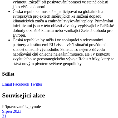
vyhnout „zácpě“ při poskytování pomoci ve stejné oblasti
jako většina donorů.
Česká republika musí dále participovat na globálních a
evropských projektech směřujících ke snížení dopadu
klimatických změn a zmírnění zvyšování teploty. Primárními
iniciativami jsou v této oblasti závazky vyplývající z Pařížské
dohody o změně klimatu nebo vznikající Zelená dohoda pro
Evropu.
Česká republika by měla i ve spolupráci s relevantními
partnery a institucemi EU získat větší situační povědomí a
znalost ohledně východního Sahelu. To nejen z důvodu
naplňování cílů ohledně nelegální migrace, ale i v kontextu
zvyšujícího se geostrategického vývoje Rohu Afriky, který se
stává novým pivotem světové geopolitiky.
Sdílet
Email
Facebook
Twitter
Související akce
Připravované
Uplynulé
Srpen
2023
31