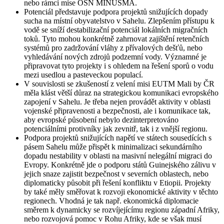
nebo rámci mise OSN MINUSMA.
Potenciál představuje podpora projektů snižujících dopady
sucha na místní obyvatelstvo v Sahelu. Zlepšením přístupu k
vodě se sníží destabilizační potenciál lokálních migračních
toků. Tyto mohou konkrétně zahrnovat zajištění retenčních
systémů pro zadržování vláhy z přívalových dešťů, nebo
vyhledávání nových zdrojů podzemní vody. Významné je
připravovat tyto projekty i s ohledem na řešení sporů o vodu
mezi usedlou a pasteveckou populací.
V souvislosti se zkušeností z velení misi EUTM Mali by ČR
měla klást větší důraz na strategickou komunikaci evropského
zapojení v Sahelu. Je třeba nejen provádět aktivity v oblasti
vojenské připravenosti a bezpečnosti, ale i komunikace tak,
aby evropské působení nebylo dezinterpretováno
potenciálními protivníky jak zevnitř, tak i z vnější regionu.
Podpora projektů snižujících napětí ve státech sousedících s
pásem Sahelu může přispět k minimalizaci sekundárního
dopadu nestability v oblasti na masivní nelegální migraci do
Evropy. Konkrétně jde o podporu států Guinejského zálivu v
jejich snaze zajistit bezpečnost v severních oblastech, nebo
diplomaticky působit při řešení konfliktu v Etiopii. Projekty
by také měly směřovat k rozvoji ekonomické aktivity v těchto
regionech. Vhodná je tak např. ekonomická diplomacie
směrem k dynamicky se rozvíjejícímu regionu západní Afriky,
nebo rozvojová pomoc v Rohu Afriky, kde se však musí