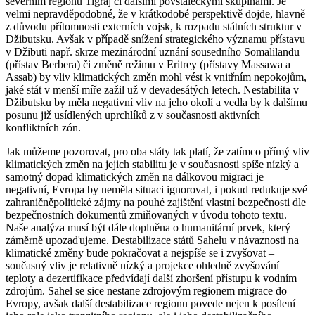
severním regionu Tigraj či dalšími povstaleckými skupinami. Je
velmi nepravděpodobné, že v krátkodobé perspektivě dojde, hlavně
z důvodu přítomnosti externích vojsk, k rozpadu státních struktur v
Džibutsku. Avšak v případě snížení strategického významu přístavu
v Džibuti např. skrze mezinárodní uznání sousedního Somalilandu
(přístav Berbera) či změně režimu v Eritrey (přístavy Massawa a
Assab) by vliv klimatických změn mohl vést k vnitřním nepokojům,
jaké stát v menší míře zažil už v devadesátých letech. Nestabilita v
Džibutsku by měla negativní vliv na jeho okolí a vedla by k dalšímu
posunu již usídlených uprchlíků z v současnosti aktivních
konfliktních zón.
Jak můžeme pozorovat, pro oba státy tak platí, že zatímco přímý vliv
klimatických změn na jejich stabilitu je v současnosti spíše nízký a
samotný dopad klimatických změn na dálkovou migraci je
negativní, Evropa by neměla situaci ignorovat, i pokud redukuje své
zahraničněpolitické zájmy na pouhé zajištění vlastní bezpečnosti dle
bezpečnostních dokumentů zmiňovaných v úvodu tohoto textu.
Naše analýza musí být dále doplněna o humanitární prvek, který
záměrně upozaďujeme. Destabilizace států Sahelu v návaznosti na
klimatické změny bude pokračovat a nejspíše se i zvyšovat –
současný vliv je relativně nízký a projekce ohledně zvyšování
teploty a dezertifikace předvídají další zhoršení přístupu k vodním
zdrojům. Sahel se sice nestane zdrojovým regionem migrace do
Evropy, avšak další destabilizace regionu povede nejen k posílení