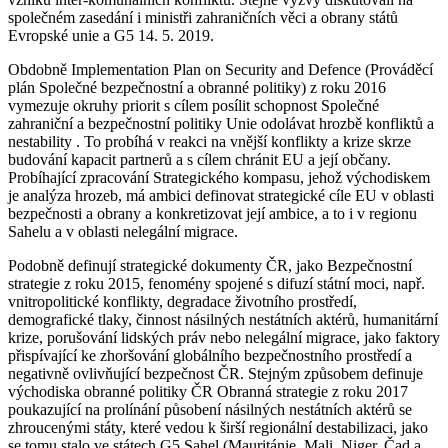
společném zasedání i ministři zahraničních věci a obrany států
Evropské unie a G5 14. 5. 2019.
Obdobně Implementation Plan on Security and Defence (Prováděcí
plán Společné bezpečnostní a obranné politiky) z roku 2016
vymezuje okruhy priorit s cílem posílit schopnost Společné
zahraniční a bezpečnostní politiky Unie odolávat hrozbě konfliktů a
nestability . To probíhá v reakci na vnější konflikty a krize skrze
budování kapacit partnerů a s cílem chránit EU a její občany.
Probíhající zpracování Strategického kompasu, jehož východiskem
je analýza hrozeb, má ambici definovat strategické cíle EU v oblasti
bezpečnosti a obrany a konkretizovat její ambice, a to i v regionu
Sahelu a v oblasti nelegální migrace.
Podobně definují strategické dokumenty ČR, jako Bezpečnostní
strategie z roku 2015, fenomény spojené s difuzí státní moci, např.
vnitropolitické konflikty, degradace životního prostředí,
demografické tlaky, činnost násilných nestátních aktérů, humanitární
krize, porušování lidských práv nebo nelegální migrace, jako faktory
přispívající ke zhoršování globálního bezpečnostního prostředí a
negativně ovlivňující bezpečnost ČR. Stejným způsobem definuje
východiska obranné politiky ČR Obranná strategie z roku 2017
poukazující na prolínání působení násilných nestátních aktérů se
zhroucenými státy, které vedou k širší regionální destabilizaci, jako
se tomu stalo ve státech G5 Sahel (Mauritánie, Mali, Niger, Čad a