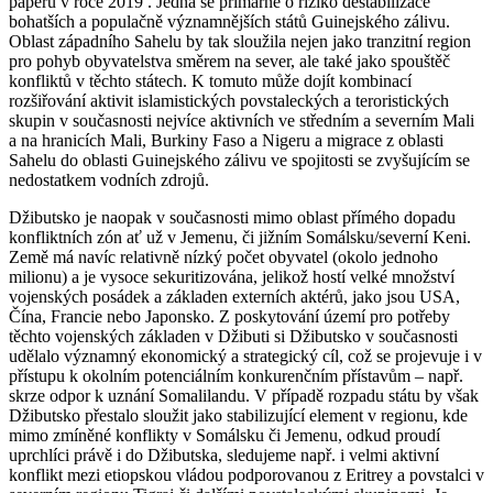
paperu v roce 2019 . Jedná se primárně o riziko destabilizace
bohatších a populačně významnějších států Guinejského zálivu.
Oblast západního Sahelu by tak sloužila nejen jako tranzitní region
pro pohyb obyvatelstva směrem na sever, ale také jako spouštěč
konfliktů v těchto státech. K tomuto může dojít kombinací
rozšiřování aktivit islamistických povstaleckých a teroristických
skupin v současnosti nejvíce aktivních ve středním a severním Mali
a na hranicích Mali, Burkiny Faso a Nigeru a migrace z oblasti
Sahelu do oblasti Guinejského zálivu ve spojitosti se zvyšujícím se
nedostatkem vodních zdrojů.
Džibutsko je naopak v současnosti mimo oblast přímého dopadu
konfliktních zón ať už v Jemenu, či jižním Somálsku/severní Keni.
Země má navíc relativně nízký počet obyvatel (okolo jednoho
milionu) a je vysoce sekuritizována, jelikož hostí velké množství
vojenských posádek a základen externích aktérů, jako jsou USA,
Čína, Francie nebo Japonsko. Z poskytování území pro potřeby
těchto vojenských základen v Džibuti si Džibutsko v současnosti
udělalo významný ekonomický a strategický cíl, což se projevuje i v
přístupu k okolním potenciálním konkurenčním přístavům – např.
skrze odpor k uznání Somalilandu. V případě rozpadu státu by však
Džibutsko přestalo sloužit jako stabilizující element v regionu, kde
mimo zmíněné konflikty v Somálsku či Jemenu, odkud proudí
uprchlíci právě i do Džibutska, sledujeme např. i velmi aktivní
konflikt mezi etiopskou vládou podporovanou z Eritrey a povstalci v