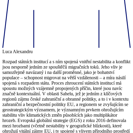
Luca Alexandru
Rozpad státních institucí a s ním spojená vnitřní nestabilita a konflikt
jsou nesporně jedním ze spouštěčů migračních toků. Jeho vliv je
samozřejmě navázaný i na další proměnné, jako je bohatství
populace – schopnost migrovat na větší vzdálenosti – a míra násilí
spojená s rozpadem státu. Proces zhroucení státních institucí má
spoustu možných vzájemně propojených příčin, které jsou navíc
značně kontextuální. V oblasti Sahelu, jež je jedním z klíčových
regionů zájmu české zahraniční a obranné politiky, a to i v kontextu
zahraniční a bezpečnostní politiky EU, a regionem se zvyšujícím se
geostrategickým významem, je významným prvkem ohrožujícím
stabilitu vliv klimatických změn působících jako multiplikátor
hrozeb. Evropská globální strategie (EGS) z roku 2016 definovala
mezi hrozbami (včetně nestability v geografické blízkosti), které
ohrožují vitální zájmy EU, i ty spojené s vlivem přírodního prostředí