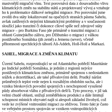
masivnější migrační vlnu. Text porovnává data z dosavadního vlivu
klimatických změn na stabilitu států a projektovaný vývoj a vztahuje
ho k problematice dálkové nelegální migrace. Pro porovnání jsme
zvolili dva státy lokalizované na opačných stranách pásma Sahelu,
avšak zatížených stejnými klimatickými problémy a v současnosti
sloužící jako tranzitní či dokonce cílové spíše než zdrojové státy
migrace – pro Burkinu Faso jde primárně o tranzitní migraci z
oblasti Guinejského zálivu, pro Džibutsko o migraci z válkou
postiženého Somálska (jih země) a Jemenu (sever), včetně
přítomnosti uprchlických táborů Ali-Addeh, Holl-Holl a Markazi.
SAHEL, MIGRACE A ZMĚNA KLIMATU
Území Sahelu, rozprostírající se od Atlantského pobřeží Mauritánie
po Indické pobřeží Somálska, je jedním z regionů nejvíce
postižených klimatickou změnou, primárně spojenou s nedostatkem
srážek a dezertifikací, ale také přívalovými dešti. Prudký nárůst
průměrných teplot vede nejen k rozsáhlým obdobím sucha, ale i
vzniku bleskových povodní spojených s neschopností vysušené
půdy absorbovat vláhu z přívalových dešťů. Tyto procesy, v již tak
velmi chudé oblasti, snižují zemědělskou produkci a dále limitují
schopnost místních obyvatel najít si alespoň základní živobytí, což
vede ke zvýšené vnitrostátní migraci za obživou. Tento fakt je často
ve veřejném prostoru spojován se vznikem vnitropolitických