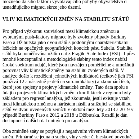
možného dalšího faktoru vyvolávajícího pohyby obyvatelstva či
usnadňujícího migraci skrze jeho území.
VLIV KLIMATICKÝCH ZMĚN NA STABILITU STÁTŮ
Pro případ výzkumu souvislosti mezi klimatickou změnou a
vybranými push-faktory migrace byly zvoleny případy Burkiny
Faso a Džibutska jako dvou států s podobnými charakteristikami
ležících na opačných geografických koncích pásu Sahelu. Stabilita
států byla poměřována užitím dat z Fragile State Index (FSI) . I přes
mnohé konceptuální a metodologické slabiny tento index nabízí
široké spektrum údajů, které jsou navzájem poměřitelné a umožňují
porovnat vliv klimatické změny na stabilitu zvolených států. V
analýze došlo k rozdělení jednotlivých indikátorů (celkově jich FSI
používá 12 a následně je dělí na sub-indikátory) a zkoumání těch,
které jsou spojeny s projevy klimatické změny. Tato data spolu s
údaji o projevech klimatických změn a konfliktech v regionu byly
základem pro regresní analýzu, jež zkoumala, jestli existuje vztah
mezi klimatickou změnou a nárůstem násilí a snižující se stabilitou
států ve dvou uvedených zemích v období mezi lety 2013 a 2019 v
případě Burkiny Faso a 2012 a 2018 u Džibutska. Rozdíl je dán
dostupností dalších dat nutných pro analýzu.
Oba zmíněné státy se potýkají s negativním vlivem klimatických
změn. Primárně se jedná o sucho, vlny veder či bleskové povodně.