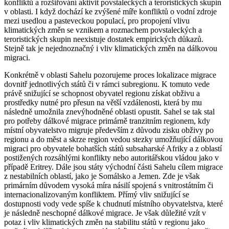
konfliktů a rozšiřování aktivit povstaleckých a teroristických skupin
v oblasti. I když dochází ke zvýšené míře konfliktů o vodní zdroje
mezi usedlou a pasteveckou populací, pro propojení vlivu
klimatických změn se vznikem a rozmachem povstaleckých a
teroristických skupin neexistuje dostatek empirických důkazů.
Stejně tak je nejednoznačný i vliv klimatických změn na dálkovou
migraci.
Konkrétně v oblasti Sahelu pozorujeme proces lokalizace migrace
dovnitř jednotlivých států či v rámci subregionu. K tomuto vede
právě snižující se schopnost obyvatel regionu získat obživu a
prostředky nutné pro přesun na větší vzdálenosti, která by mu
následně umožnila znevýhodněné oblasti opustit. Sahel se tak stal
pro potřeby dálkové migrace primárně tranzitním regionem, kdy
místní obyvatelstvo migruje především z důvodu zisku obživy po
regionu a do měst a skrze region vedou stezky umožňující dálkovou
migraci pro obyvatele bohatších států subsaharské Afriky a z oblastí
postižených rozsáhlými konflikty nebo autoritářskou vládou jako v
případě Eritrey. Dále jsou státy východní části Sahelu cílem migrace
z nestabilních oblastí, jako je Somálsko a Jemen. Zde je však
primárním důvodem vysoká míra násilí spojená s vnitrostátním či
internacionalizovaným konfliktem. Přímý vliv snižující se
dostupnosti vody vede spíše k chudnutí místního obyvatelstva, které
je následně neschopné dálkové migrace. Je však důležité vzít v
potaz i vliv klimatických změn na stabilitu států v regionu jako