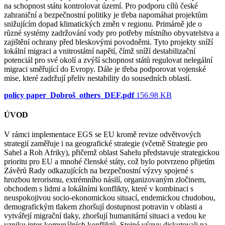
na schopnost státu kontrolovat území. Pro podporu cílů české
zahraniční a bezpečnostní politiky je třeba napomáhat projektům
snižujícím dopad klimatických změn v regionu. Primárně jde o
různé systémy zadržování vody pro potřeby místního obyvatelstva a
zajištění ochrany před bleskovými povodněmi. Tyto projekty sníží
lokální migraci a vnitrostátní napětí, čímž sníží destabilizační
potenciál pro své okolí a zvýší schopnost států regulovat nelegální
migraci směřující do Evropy. Dále je třeba podporovat vojenské
mise, které zadržují přeliv nestability do sousedních oblastí.
policy paper_Dobroš_others_DEF.pdf
156.98 KB
ÚVOD
V rámci implementace EGS se EU kromě revize odvětvových
strategií zaměřuje i na geografické strategie (včetně Strategie pro
Sahel a Roh Afriky), přičemž oblast Sahelu představuje strategickou
prioritu pro EU a mnohé členské státy, což bylo potvrzeno přijetím
Závěrů Rady odkazujících na bezpečnostní výzvy spojené s
hrozbou terorismu, extrémního násilí, organizovaným zločinem,
obchodem s lidmi a lokálními konflikty, které v kombinaci s
neuspokojivou socio-ekonomickou situací, endemickou chudobou,
demografickým tlakem zhoršují dostupnost potravin v oblasti a
vytvářejí migrační tlaky, zhoršují humanitární situaci a vedou ke
vzniku inter-komunálních konfliktů. Stejné výzvy diskutovali na