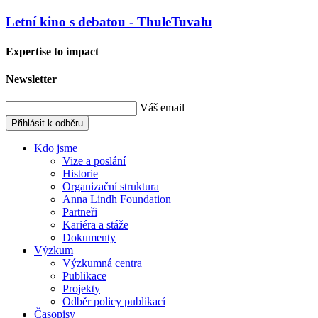
Letní kino s debatou - ThuleTuvalu
Expertise to impact
Newsletter
Váš email
Přihlásit k odběru
Kdo jsme
Vize a poslání
Historie
Organizační struktura
Anna Lindh Foundation
Partneři
Kariéra a stáže
Dokumenty
Výzkum
Výzkumná centra
Publikace
Projekty
Odběr policy publikací
Časopisy