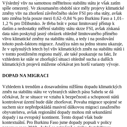
Výsledný vliv na samotnou měřitelnou stabilitu státu je však zatím
spíše omezený. Ve zkoumaném období sice měly projevy klimatické
změny vliv na zhoršení závěrečného skóre FSI pro oba státy, avšak
tato změna byla pouze mezi 0‚62–0‚84 % pro Burkinu Faso a 1‚01–
1‚2 % pro Džibutsko. Je třeba brát v potaz limitovaný přístup k
datům a nedostatky měření stability státu skrze FSI, avšak získaná
data nám poskytují jasný obrázek ohledně limitovaného přímého
vlivu klimatické změny na stabilitu státu, a tedy i na posilování
tohoto push-faktoru migrace. Analýza nám na jednu stranu ukazuje,
že v uplynulých letech byl vliv klimatických změn na stabilitu států i
v tomto postiženém regionu malý, ale také poukazuje na fakt, že
vzhledem ke stále se zhoršující situaci ohledně sucha a dalších
klimatických projevů můžeme očekávat jen horší varianty vývoje.
DOPAD NA MIGRACI
Vzhledem k trendům a dosavadnímu nižšímu dopadu klimatických
změn na stabilitu státu ve vybraných státech pásu Sahelu se dá
očekávat, že se situace ve vztahu k bezpečnosti a schopnosti států
kontrolovat území bude dále zhoršovat. Povaha migrace spojené se
suchem sice nepředpokládá masivní dálkovou migraci zasaženého
obyvatelstva, avšak regionální dopady mohou mít sekundární
dopady i na evropský kontinent. Tento dopad však bude
kontextuální. Pro Burkinu Faso jsme dopady popsali v policy