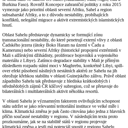
Burkina Faso). Rovněž Koncepce zahraniční politiky z roku 2015
vymezuje jako prioritní oblasti severní Afriku, Sahel a region
subsaharské Afriky, a to z důvodu nestability, probíhajících
konfliktů, nelegální migrace a aktivit extremistických islamistických
hnutí.
Oblast Sahelu představuje dynamicky se formující zónu
transnacionální nestability, do které penetrují externí vlivy z oblasti
Čadského jezera (útoky Boko Haram na území v Čadu a
Kamerunu) nebo severní Afriky (historické propojení extrémistů v
Mali s alžírskými džihádisty, proliferace bojovníků a vojenského
materiálu z Libye). Zatímco degradace stability v Mali je přímým
důsledkem rozpadu státní moci v Maghrebu, konkrétně Libyi, spill-
over efekt působení násilných nestátních aktérů ze Sahelu na jih
ohrožuje křehkou stabilitu v oblasti Guinejského zálivu. Právě oblast
západního Sahelu tak představuje z hlediska krátkodobých i
střednědobých zájmů ČR klíčový subregion, což se přetavuje do
bilaterálních i multilaterálních aktivit několika resortů.
V oblasti Sahelu je významným faktorem ovlivňujícím schopnost
státu udržet se jako relevantní teritoriální instituce ve velké míře i
klima. Klimatická změna je pak často citována jako jedna z hlavních
příčin současné nestability v regionu. V následujícím textu proto
prozkoumáme, jak se na stabilitě států v regionu projevuje
klimatická změna a jestli má potenciál spustit z regionu Sahelu