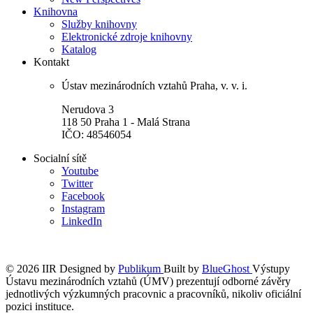
Knihovna
Služby knihovny
Elektronické zdroje knihovny
Katalog
Kontakt
Ústav mezinárodních vztahů Praha, v. v. i.
Nerudova 3
118 50 Praha 1 - Malá Strana
IČO: 48546054
Socialní sítě
Youtube
Twitter
Facebook
Instagram
LinkedIn
© 2026 IIR
Designed by
Publikum
Built by
BlueGhost
Výstupy
Ústavu mezinárodních vztahů (ÚMV) prezentují odborné závěry
jednotlivých výzkumných pracovnic a pracovníků, nikoliv oficiální
pozici instituce.