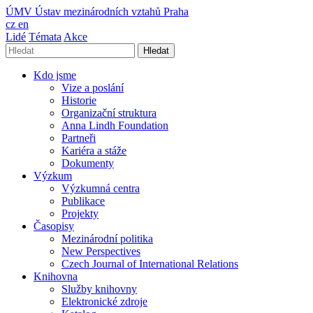
ÚMV
Ústav mezinárodních vztahů Praha
cz
en
Lidé
Témata
Akce
Hledat
Kdo jsme
Vize a poslání
Historie
Organizační struktura
Anna Lindh Foundation
Partneři
Kariéra a stáže
Dokumenty
Výzkum
Výzkumná centra
Publikace
Projekty
Časopisy
Mezinárodní politika
New Perspectives
Czech Journal of International Relations
Knihovna
Služby knihovny
Elektronické zdroje