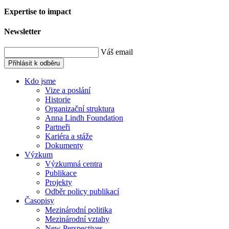
Expertise to impact
Newsletter
Váš email
Přihlásit k odběru
Kdo jsme
Vize a poslání
Historie
Organizační struktura
Anna Lindh Foundation
Partneři
Kariéra a stáže
Dokumenty
Výzkum
Výzkumná centra
Publikace
Projekty
Odběr policy publikací
Časopisy
Mezinárodní politika
Mezinárodní vztahy
New Perspectives