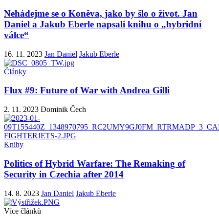
Nehádejme se o Koněva, jako by šlo o život. Jan
Daniel a Jakub Eberle napsali knihu o „hybridní
válce“
16. 11. 2023
Jan Daniel
Jakub Eberle
Články
Flux #9: Future of War with Andrea Gilli
2. 11. 2023
Dominik Čech
Knihy
Politics of Hybrid Warfare: The Remaking of
Security in Czechia after 2014
14. 8. 2023
Jan Daniel
Jakub Eberle
Více článků