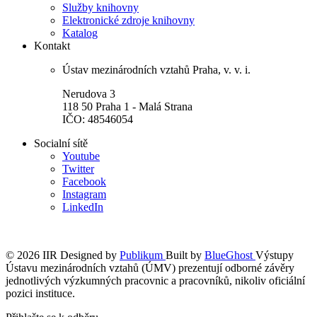
Služby knihovny
Elektronické zdroje knihovny
Katalog
Kontakt
Ústav mezinárodních vztahů Praha, v. v. i.
Nerudova 3
118 50 Praha 1 - Malá Strana
IČO: 48546054
Socialní sítě
Youtube
Twitter
Facebook
Instagram
LinkedIn
© 2026 IIR
Designed by
Publikum
Built by
BlueGhost
Výstupy
Ústavu mezinárodních vztahů (ÚMV) prezentují odborné závěry
jednotlivých výzkumných pracovnic a pracovníků, nikoliv oficiální
pozici instituce.