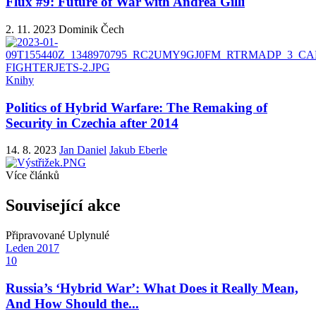
Flux #9: Future of War with Andrea Gilli
2. 11. 2023
Dominik Čech
Knihy
Politics of Hybrid Warfare: The Remaking of
Security in Czechia after 2014
14. 8. 2023
Jan Daniel
Jakub Eberle
Více článků
Související akce
Připravované
Uplynulé
Leden
2017
10
Russia’s ‘Hybrid War’: What Does it Really Mean,
And How Should the...