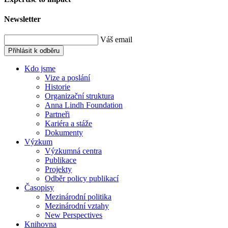
Newsletter
Váš email
Přihlásit k odběru
Kdo jsme
Vize a poslání
Historie
Organizační struktura
Anna Lindh Foundation
Partneři
Kariéra a stáže
Dokumenty
Výzkum
Výzkumná centra
Publikace
Projekty
Odběr policy publikací
Časopisy
Mezinárodní politika
Mezinárodní vztahy
New Perspectives
Knihovna