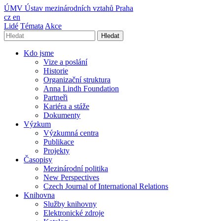
ÚMV
Ústav mezinárodních vztahů Praha
cz
en
Lidé
Témata
Akce
Hledat
Kdo jsme
Vize a poslání
Historie
Organizační struktura
Anna Lindh Foundation
Partneři
Kariéra a stáže
Dokumenty
Výzkum
Výzkumná centra
Publikace
Projekty
Časopisy
Mezinárodní politika
New Perspectives
Czech Journal of International Relations
Knihovna
Služby knihovny
Elektronické zdroje