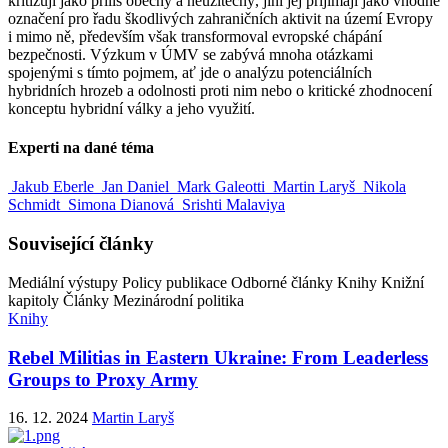
kritizují jako příliš obecný a neužitečný, jiní jej přijímají jako vhodné
označení pro řadu škodlivých zahraničních aktivit na území Evropy
i mimo ně, především však transformoval evropské chápání
bezpečnosti. Výzkum v ÚMV se zabývá mnoha otázkami
spojenými s tímto pojmem, ať jde o analýzu potenciálních
hybridních hrozeb a odolnosti proti nim nebo o kritické zhodnocení
konceptu hybridní války a jeho využití.
Experti na dané téma
Jakub Eberle
Jan Daniel
Mark Galeotti
Martin Laryš
Nikola
Schmidt
Simona Dianová
Srishti Malaviya
Související články
Mediální výstupy
Policy publikace
Odborné články
Knihy
Knižní
kapitoly
Články
Mezinárodní politika
Knihy
Rebel Militias in Eastern Ukraine: From Leaderless
Groups to Proxy Army
16. 12. 2024
Martin Laryš