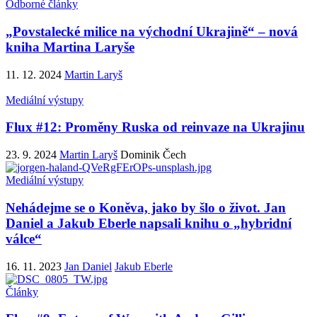
Odborné články
„Povstalecké milice na východní Ukrajině“ – nová
kniha Martina Laryše
11. 12. 2024
Martin Laryš
Mediální výstupy
Flux #12: Proměny Ruska od reinvaze na Ukrajinu
23. 9. 2024
Martin Laryš
Dominik Čech
Mediální výstupy
Nehádejme se o Koněva, jako by šlo o život. Jan
Daniel a Jakub Eberle napsali knihu o „hybridní
válce“
16. 11. 2023
Jan Daniel
Jakub Eberle
Články