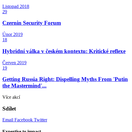
Listopad
2018
29
Czernin Security Forum
Únor
2019
18
Hybridní válka v českém kontextu: Kritické reflexe
Červen
2019
19
Getting Russia Right: Dispelling Myths From 'Putin
the Mastermind'...
Více akcí
Sdílet
Email
Facebook
Twitter
Expertise to impact