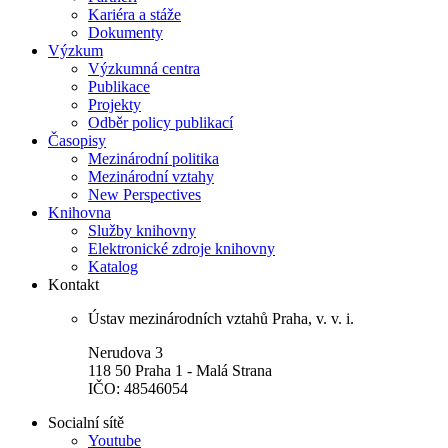
Kariéra a stáže
Dokumenty
Výzkum
Výzkumná centra
Publikace
Projekty
Odběr policy publikací
Časopisy
Mezinárodní politika
Mezinárodní vztahy
New Perspectives
Knihovna
Služby knihovny
Elektronické zdroje knihovny
Katalog
Kontakt
Ústav mezinárodních vztahů Praha, v. v. i.
Nerudova 3
118 50 Praha 1 - Malá Strana
IČO: 48546054
Socialní sítě
Youtube