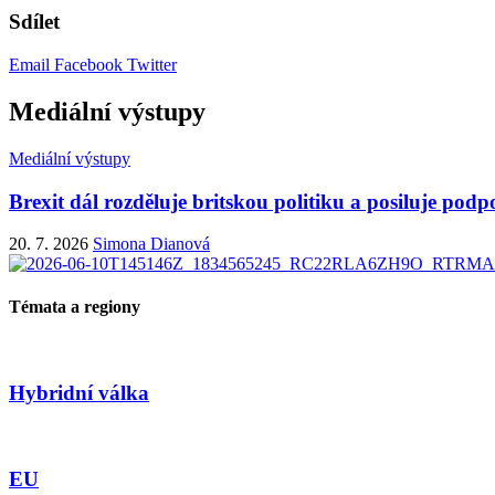
Sdílet
Email
Facebook
Twitter
Mediální výstupy
Mediální výstupy
Brexit dál rozděluje britskou politiku a posiluje pod
20. 7. 2026
Simona Dianová
Témata a regiony
Hybridní válka
EU