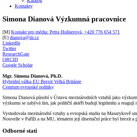
Katalog
Kontakty
Simona Dianová
Výzkumná pracovnice
[M]
Kontakt pro média: Petra Hušnerová, +420 776 654 571
[E]
dianova@iir.cz
LinkedIn
Twitter
ResearchGate
ORCID
Google Scholar
Mgr. Simona Dianová, Ph.D.
Hybridní válka
EU
Brexit
Velká Británie
Centrum evropské politiky
Simona Dianová působí v Ústavu mezinárodních vztahů jako výzkumná 
výzkumu se zabývá tím, jak političtí aktéři budují legitimitu a reagu
Vystudovala mezinárodní vztahy a evropská studia na Masarykově univ
Nouvelle v Paříži a na MU, tématem její disertační práce byl brexit a p
Odborné stati