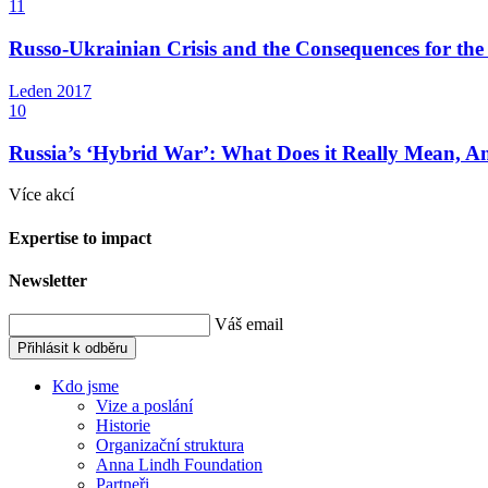
11
Russo-Ukrainian Crisis and the Consequences for th
Leden
2017
10
Russia’s ‘Hybrid War’: What Does it Really Mean, A
Více akcí
Expertise to impact
Newsletter
Váš email
Přihlásit k odběru
Kdo jsme
Vize a poslání
Historie
Organizační struktura
Anna Lindh Foundation
Partneři