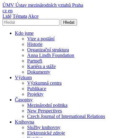
ÚMV
Ústav mezinárodních vztahů Praha
cz
en
Lidé
Témata
Akce
Hledat
Kdo jsme
Vize a poslání
Historie
Organizační struktura
Anna Lindh Foundation
Partneři
Kariéra a stáže
Dokumenty
Výzkum
Výzkumná centra
Publikace
Projekty
Časopisy
Mezinárodní politika
New Perspectives
Czech Journal of International Relations
Knihovna
Služby knihovny
Elektronické zdroje