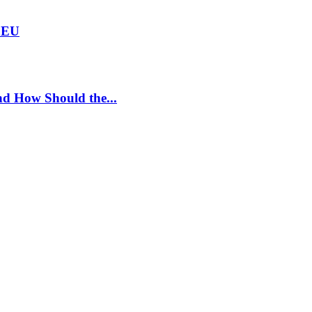
e EU
nd How Should the...