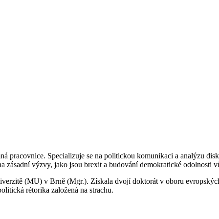
pracovnice. Specializuje se na politickou komunikaci a analýzu disk
jí na zásadní výzvy, jako jsou brexit a budování demokratické odolnosti
erzitě (MU) v Brně (Mgr.). Získala dvojí doktorát v oboru evropských 
olitická rétorika založená na strachu.