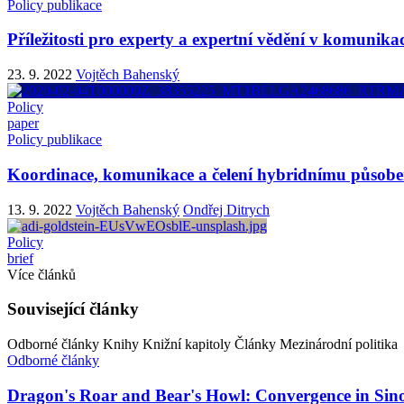
Policy publikace
Příležitosti pro experty a expertní vědění v komunikac
23. 9. 2022
Vojtěch Bahenský
Policy
paper
Policy publikace
Koordinace, komunikace a čelení hybridnímu působe
13. 9. 2022
Vojtěch Bahenský
Ondřej Ditrych
Policy
brief
Více článků
Související články
Odborné články
Knihy
Knižní kapitoly
Články
Mezinárodní politika
Odborné články
Dragon's Roar and Bear's Howl: Convergence in Sin