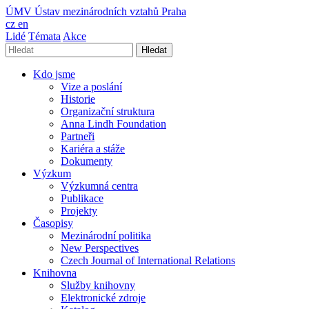
ÚMV
Ústav mezinárodních vztahů Praha
cz
en
Lidé
Témata
Akce
Hledat
Kdo jsme
Vize a poslání
Historie
Organizační struktura
Anna Lindh Foundation
Partneři
Kariéra a stáže
Dokumenty
Výzkum
Výzkumná centra
Publikace
Projekty
Časopisy
Mezinárodní politika
New Perspectives
Czech Journal of International Relations
Knihovna
Služby knihovny
Elektronické zdroje