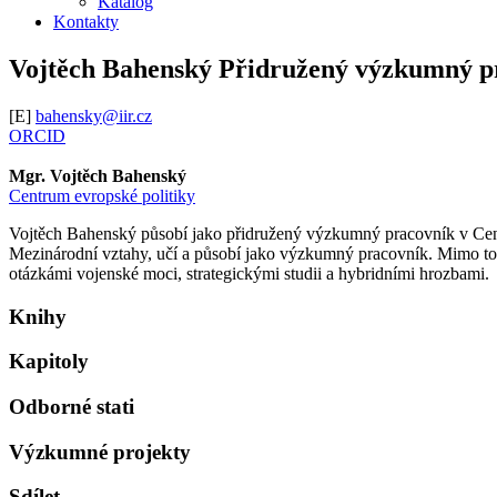
Katalog
Kontakty
Vojtěch Bahenský
Přidružený výzkumný p
[E]
bahensky@iir.cz
ORCID
Mgr. Vojtěch Bahenský
Centrum evropské politiky
Vojtěch Bahenský působí jako přidružený výzkumný pracovník v Centr
Mezinárodní vztahy, učí a působí jako výzkumný pracovník. Mimo to
otázkámi vojenské moci, strategickými studii a hybridními hrozbami.
Knihy
Kapitoly
Odborné stati
Výzkumné projekty
Sdílet