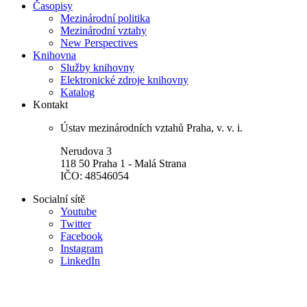
Časopisy
Mezinárodní politika
Mezinárodní vztahy
New Perspectives
Knihovna
Služby knihovny
Elektronické zdroje knihovny
Katalog
Kontakt
Ústav mezinárodních vztahů Praha, v. v. i.
Nerudova 3
118 50 Praha 1 - Malá Strana
IČO: 48546054
Socialní sítě
Youtube
Twitter
Facebook
Instagram
LinkedIn