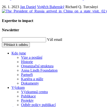
26. 1. 2023
Jan Daniel
Vojtěch Bahenský
Richard Q. Turcsányi
Expertise to impact
Newsletter
Váš email
Přihlásit k odběru
Kdo jsme
Vize a poslání
Historie
Organizační struktura
Anna Lindh Foundation
Partneři
Kariéra a stáže
Dokumenty
Výzkum
Výzkumná centra
Publikace
Projekty
Odběr policy publikací