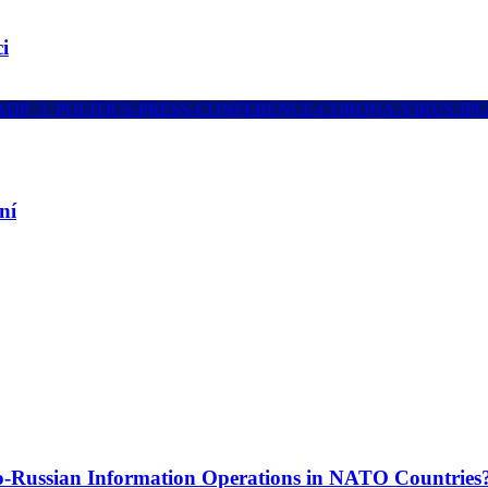
i
ní
o-Russian Information Operations in NATO Countries