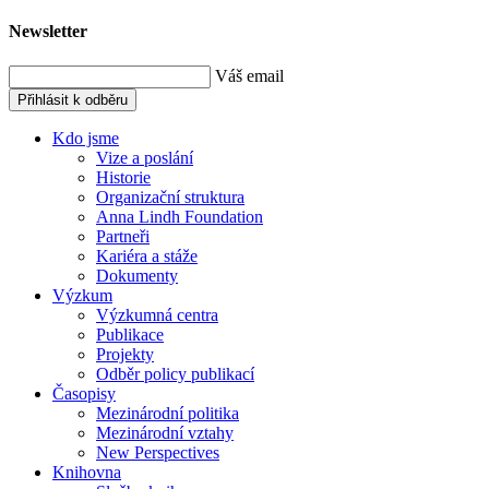
Newsletter
Váš email
Přihlásit k odběru
Kdo jsme
Vize a poslání
Historie
Organizační struktura
Anna Lindh Foundation
Partneři
Kariéra a stáže
Dokumenty
Výzkum
Výzkumná centra
Publikace
Projekty
Odběr policy publikací
Časopisy
Mezinárodní politika
Mezinárodní vztahy
New Perspectives
Knihovna