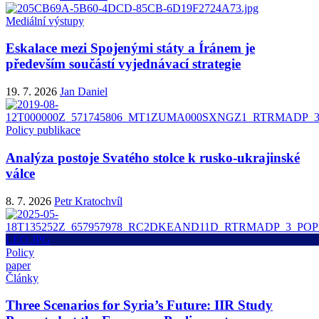
Mediální výstupy
Eskalace mezi Spojenými státy a Íránem je
především součástí vyjednávací strategie
19. 7. 2026
Jan Daniel
Policy publikace
Analýza postoje Svatého stolce k rusko-ukrajinské
válce
8. 7. 2026
Petr Kratochvíl
Policy
paper
Články
Three Scenarios for Syria’s Future: IIR Study