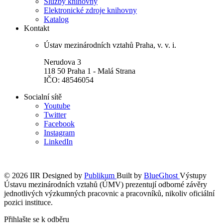
Služby knihovny
Elektronické zdroje knihovny
Katalog
Kontakt
Ústav mezinárodních vztahů Praha, v. v. i.
Nerudova 3
118 50 Praha 1 - Malá Strana
IČO: 48546054
Socialní sítě
Youtube
Twitter
Facebook
Instagram
LinkedIn
© 2026 IIR
Designed by
Publikum
Built by
BlueGhost
Výstupy
Ústavu mezinárodních vztahů (ÚMV) prezentují odborné závěry
jednotlivých výzkumných pracovnic a pracovníků, nikoliv oficiální
pozici instituce.
Přihlašte se k odběru