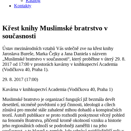
Katalog
Kontakty
Křest knihy Muslimské bratrstvo v
současnosti
Ústav mezinárodních vztahů Vás srdečně zve na křest knihy
Jaroslava Bureše, Marka Čejky a Jana Daniela s názvem
„Muslimské bratrstvo v současnosti“, který proběhne v úterý 29. 8.
2017 od 17:00 v prostorách kavárny v knihkupectví Academia
(Vodičkova 40, Praha 1).
29. 8. 2017 (17:00)
Kavárna v knihkupectví Academia (Vodičkova 40, Praha 1)
Muslimské bratrstvo je organizací fungující již bezmála devět
desetiletí, nicméně povědomí o její činnosti, ideologii a cílech
zůstává pro mnohé stále zahalené mlhou dohadů a konspiračních
teorií. Autoři publikace se proto rozhodli poskytnout věcný pohled
na fenomén Bratrstva, přičemž kromě okolností vzniku a historie
jeho regionálních odnoží se podrobněji zaměřili i na jeho
současnost, a to hlavně v zemích, kde sehrává nejdůležitější roli: v