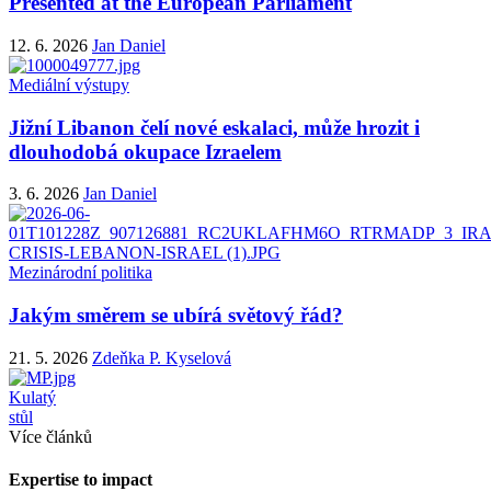
Presented at the European Parliament
12. 6. 2026
Jan Daniel
Mediální výstupy
Jižní Libanon čelí nové eskalaci, může hrozit i
dlouhodobá okupace Izraelem
3. 6. 2026
Jan Daniel
Mezinárodní politika
Jakým směrem se ubírá světový řád?
21. 5. 2026
Zdeňka P. Kyselová
Kulatý
stůl
Více článků
Expertise to impact