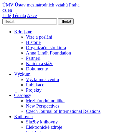
ÚMV
Ústav mezinárodních vztahů Praha
cz
en
Lidé
Témata
Akce
Hledat
Kdo jsme
Vize a poslání
Historie
Organizační struktura
Anna Lindh Foundation
Partneři
Kariéra a stáže
Dokumenty
Výzkum
Výzkumná centra
Publikace
Projekty
Časopisy
Mezinárodní politika
New Perspectives
Czech Journal of International Relations
Knihovna
Služby knihovny
Elektronické zdroje