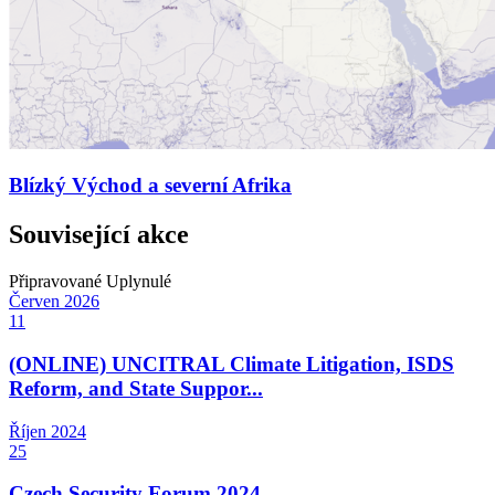
Blízký Východ a severní Afrika
Související akce
Připravované
Uplynulé
Červen
2026
11
(ONLINE) UNCITRAL Climate Litigation, ISDS
Reform, and State Suppor...
Říjen
2024
25
Czech Security Forum 2024