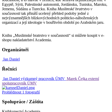
Egyptě, Sýrii, Palestinské autonomii, Jordánsku, Tunisku, Maroku,
Jemenu, Súdánu a Turecku. Kniha
Muslimské bratrstvo v
současnosti
tak přináší ucelený přehled podoby jedné z
nejvýznamnějších blízkovýchodních politicko-náboženských
organizací a její ideologie v bouřlivém období po Arabském jaru.
Knihu „Muslimské bratrstvo v současnosti“ si můžete koupit v e-
shopu nakladatelství Academia.
Organizátoři
Jan Daniel
Řečníci
Jan Daniel
výzkumný pracovník ÚMV
Marek Čejka
externí
spolupracovník ÚMV
Prohlédnout
1
fotografií
Spolupráce / Záštita
Knihkupectví Academia