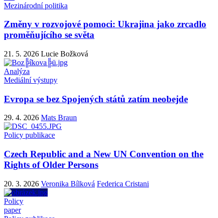
Mezinárodní politika
Změny v rozvojové pomoci: Ukrajina jako zrcadlo
proměňujícího se světa
21. 5. 2026
Lucie Božková
Analýza
Mediální výstupy
Evropa se bez Spojených států zatím neobejde
29. 4. 2026
Mats Braun
Policy publikace
Czech Republic and a New UN Convention on the
Rights of Older Persons
20. 3. 2026
Veronika Bílková
Federica Cristani
Policy
paper