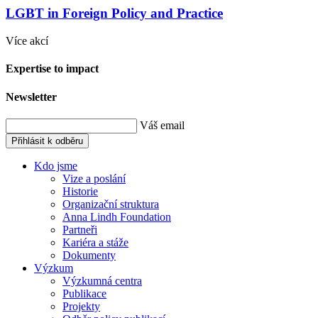
LGBT in Foreign Policy and Practice
Více akcí
Expertise to impact
Newsletter
Váš email
Přihlásit k odběru
Kdo jsme
Vize a poslání
Historie
Organizační struktura
Anna Lindh Foundation
Partneři
Kariéra a stáže
Dokumenty
Výzkum
Výzkumná centra
Publikace
Projekty