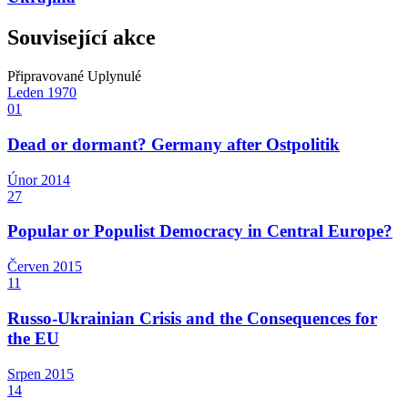
Související akce
Připravované
Uplynulé
Leden
1970
01
Dead or dormant? Germany after Ostpolitik
Únor
2014
27
Popular or Populist Democracy in Central Europe?
Červen
2015
11
Russo-Ukrainian Crisis and the Consequences for
the EU
Srpen
2015
14