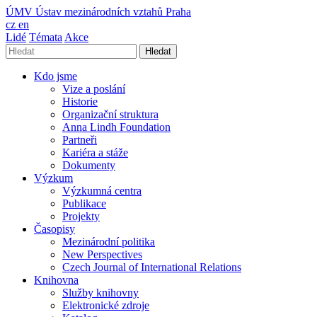
ÚMV
Ústav mezinárodních vztahů Praha
cz
en
Lidé
Témata
Akce
Hledat
Kdo jsme
Vize a poslání
Historie
Organizační struktura
Anna Lindh Foundation
Partneři
Kariéra a stáže
Dokumenty
Výzkum
Výzkumná centra
Publikace
Projekty
Časopisy
Mezinárodní politika
New Perspectives
Czech Journal of International Relations
Knihovna
Služby knihovny
Elektronické zdroje