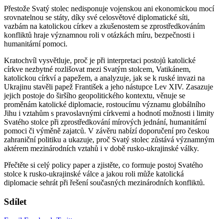
Přestože Svatý stolec nedisponuje vojenskou ani ekonomickou mocí
srovnatelnou se státy, díky své celosvětové diplomatické síti,
vazbám na katolickou církev a zkušenostem se zprostředkováním
konfliktů hraje významnou roli v otázkách míru, bezpečnosti i
humanitární pomoci.
Kratochvíl vysvětluje, proč je při interpretaci postojů katolické
církve nezbytné rozlišovat mezi Svatým stolcem, Vatikánem,
katolickou církví a papežem, a analyzuje, jak se k ruské invazi na
Ukrajinu stavěli papež František a jeho nástupce Lev XIV. Zasazuje
jejich postoje do širšího geopolitického kontextu, věnuje se
proměnám katolické diplomacie, rostoucímu významu globálního
Jihu i vztahům s pravoslavnými církvemi a hodnotí možnosti i limity
Svatého stolce při zprostředkování mírových jednání, humanitární
pomoci či výměně zajatců. V závěru nabízí doporučení pro českou
zahraniční politiku a ukazuje, proč Svatý stolec zůstává významným
aktérem mezinárodních vztahů i v době rusko-ukrajinské války.
Přečtěte si celý policy paper a zjistěte, co formuje postoj Svatého
stolce k rusko-ukrajinské válce a jakou roli může katolická
diplomacie sehrát při řešení současných mezinárodních konfliktů.
Sdílet