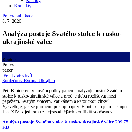
Katalog
Kontakty
Policy publikace
8. 7. 2026
Analýza postoje Svatého stolce k rusko-
ukrajinské válce
Reuters
Policy
paper
Petr Kratochvíl
Společnost
Evropa
Ukrajina
Petr Kratochvíl v novém policy paperu analyzuje postoj Svatého
stolce k rusko-ukrajinské válce a proč je třeba rozlišovat mezi
papežem, Svatým stolcem, Vatikánem a katolickou církví.
Vysvětluje, jak se proměnil přístup papeže Františka a jeho nástupce
Lva XIV. k jednomu z nejzásadnějších konfliktů současnosti.
Analýza postoje Svatého stolce k rusko-ukrajinské válce
299.75
KB