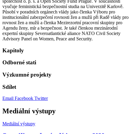
společnost o. p. s. a Open Society Fund Prague. V současnosti
vyučuje feministická bezpečnostní studia na Univerzitě Karlově.
Působí v poradních orgánech vlády jako členka Výboru pro
institucionální zabezpečení rovnosti žen a mužů při Radě vlády pro
rovnost žen a mužů a členka Mezirezortní pracovní skupiny pro
Agendu ženy, mír a bezpečnost.
Je také členkou mezinárodní
expertní skupiny Severoatlantické aliance NATO Civil Society
Advisory Panel on Women, Peace and Security.
Kapitoly
Odborné stati
Výzkumné projekty
Sdílet
Email
Facebook
Twitter
Mediální výstupy
Mediální výstupy