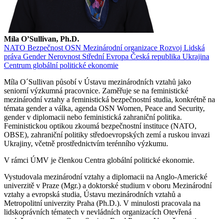
Míla O’Sullivan, Ph.D.
NATO
Bezpečnost
OSN
Mezinárodní organizace
Rozvoj
Lidská
práva
Gender
Nerovnost
Střední Evropa
Česká republika
Ukrajina
Centrum globální politické ekonomie
Míla O´Sullivan působí v Ústavu mezinárodních vztahů jako
seniorní výzkumná pracovnice. Zaměřuje se na feministické
mezinárodní vztahy a feministická bezpečnostní studia, konkrétně na
témata gender a válka, agenda OSN Women, Peace and Security,
gender v diplomacii nebo feministická zahraniční politika.
Feministickou optikou zkoumá bezpečnostní instituce (NATO,
OBSE), zahraniční politiky středoevropských zemí a ruskou invazi
Ukrajiny, včetně prostřednictvím terénního výzkumu.
V rámci ÚMV je členkou Centra globální politické ekonomie.
Vystudovala mezinárodní vztahy a diplomacii na Anglo-Americké
univerzitě v Praze (Mgr.) a doktorské studium v oboru Mezinárodní
vztahy a evropská studia, Ústavu mezinárodních vztahů a
Metropolitní univerzity Praha (Ph.D.). V minulosti pracovala na
lidskoprávních tématech v nevládních organizacích Otevřená