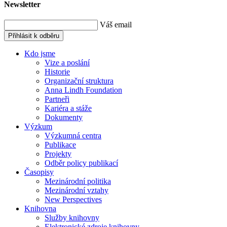
Newsletter
Váš email
Přihlásit k odběru
Kdo jsme
Vize a poslání
Historie
Organizační struktura
Anna Lindh Foundation
Partneři
Kariéra a stáže
Dokumenty
Výzkum
Výzkumná centra
Publikace
Projekty
Odběr policy publikací
Časopisy
Mezinárodní politika
Mezinárodní vztahy
New Perspectives
Knihovna
Služby knihovny
Elektronické zdroje knihovny