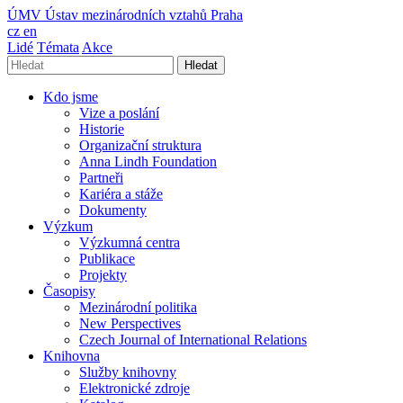
ÚMV
Ústav mezinárodních vztahů Praha
cz
en
Lidé
Témata
Akce
Hledat
Kdo jsme
Vize a poslání
Historie
Organizační struktura
Anna Lindh Foundation
Partneři
Kariéra a stáže
Dokumenty
Výzkum
Výzkumná centra
Publikace
Projekty
Časopisy
Mezinárodní politika
New Perspectives
Czech Journal of International Relations
Knihovna
Služby knihovny
Elektronické zdroje