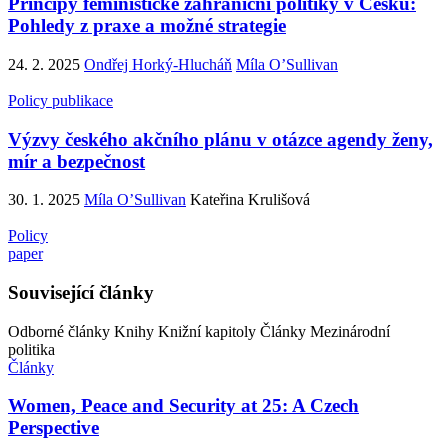
Principy feministické zahraniční politiky v Česku:
Pohledy z praxe a možné strategie
24. 2. 2025
Ondřej Horký-Hlucháň
Míla O’Sullivan
Policy publikace
Výzvy českého akčního plánu v otázce agendy ženy,
mír a bezpečnost
30. 1. 2025
Míla O’Sullivan
Kateřina Krulišová
Policy
paper
Související články
Odborné články
Knihy
Knižní kapitoly
Články
Mezinárodní
politika
Články
Women, Peace and Security at 25: A Czech
Perspective