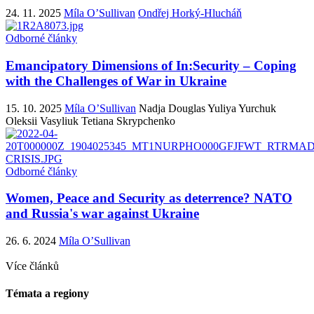
24. 11. 2025
Míla O’Sullivan
Ondřej Horký-Hlucháň
Odborné články
Emancipatory Dimensions of In:Security – Coping
with the Challenges of War in Ukraine
15. 10. 2025
Míla O’Sullivan
Nadja Douglas
Yuliya Yurchuk
Oleksii Vasyliuk
Tetiana Skrypchenko
Odborné články
Women, Peace and Security as deterrence? NATO
and Russia's war against Ukraine
26. 6. 2024
Míla O’Sullivan
Více článků
Témata a regiony