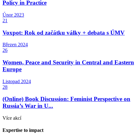
Policy in Practice
Únor
2023
21
Voxpot: Rok od začátku války + debata s ÚMV
Březen
2024
26
Women, Peace and Security in Central and Eastern
Europe
Listopad
2024
28
(Online) Book Discussion: Feminist Perspective on
Russia’s War in U...
Více akcí
Expertise to impact